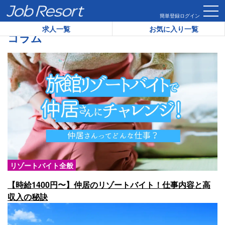
HOME
コラム
リゾートバイト全般
簡単登録
ログイン
求人一覧
お気に入り一覧
コラム
リゾートバイト全般
【時給1400円〜】仲居のリゾートバイト！仕事内容と高
収入の秘訣