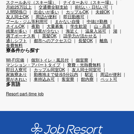
スクールあり（スキー場）
ナイターあり（スキー場）
月給25万以上
交通費全額支給
前払い・日払い可
人間関係◎
出会いが多い
カップルOK
夫婦OK
友人同士OK
周辺が便利
即日勤務可
プール・ジム等利用可
まかない自慢
中抜け勤務
ネイルOK
夜勤
大量募集
学生歓迎
山・高原
残業が多い
残業が少ない
海近く
温泉入浴可
湖
満了ボーナス有
茶髪OK
語学力が活かせる
通しシフト
都市へのアクセス◎
長髪OK
離島
食費無料
寮条件から探す
Wi-Fi完備
個別トイレ・風呂付
個室寮
マンション・アパートタイプ
寮費・光熱費無料
即日入寮可
カップル同室OK
友人同士同室可
家族寮あり
勤務地まで徒歩5分以内
駅近
周辺が便利
寮がきれい
車持込み可
客室寮
館内寮
ペット可
多言語
Resort part-time job