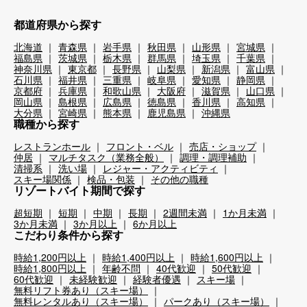
都道府県から探す
北海道
青森県
岩手県
秋田県
山形県
宮城県
福島県
茨城県
栃木県
群馬県
埼玉県
千葉県
神奈川県
東京都
長野県
山梨県
新潟県
富山県
石川県
福井県
三重県
岐阜県
愛知県
静岡県
京都府
兵庫県
和歌山県
大阪府
滋賀県
山口県
岡山県
島根県
広島県
徳島県
香川県
高知県
大分県
宮崎県
熊本県
鹿児島県
沖縄県
職種から探す
レストランホール
フロント・ベル
売店・ショップ
仲居
マルチタスク（業務全般）
調理・調理補助
清掃系
洗い場
レジャー・アクティビティ
スキー場関係
検品・包装
その他の職種
リゾートバイト期間で探す
超短期
短期
中期
長期
2週間未満
1か月未満
3か月未満
3か月以上
6か月以上
こだわり条件から探す
時給1,200円以上
時給1,400円以上
時給1,600円以上
時給1,800円以上
年齢不問
40代歓迎
50代歓迎
60代歓迎
未経験歓迎
経験者優遇
スキー場
無料リフト券あり（スキー場）
無料レンタルあり（スキー場）
パークあり（スキー場）