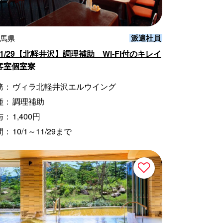
派遣社員
群馬県
～11/29【北軽井沢】調理補助 Wi-Fi付のキレイ
客室個室寮
務：
ヴィラ北軽井沢エルウイング
種：
調理補助
与：
1,400円
間：
10/1～11/29まで