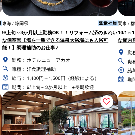
員
派遣社員
東海 / 静岡県
関東 / 
9/上旬～3か月以上勤務OK！！リフォーム済のきれい
10/1
な個室寮【海を一望できる温泉大浴場にも入浴可
な館内
能！】調理補助のお仕事♪
勤
勤務：
ホテルニューアカオ
職
職種：
洋食調理補助
給
給与：
1,400円～1,500円（経験による）
期
期間：
9/上旬～3か月以上 ※長期歓迎