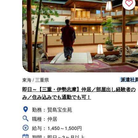
派遣社
東海 / 三重県
即日～【三重・伊勢志摩】仲居／部屋出し経験者の
み／住み込みでも通勤でも可！
勤務：
賢島宝生苑
職種：
仲居
給与：
1,450～1,500円
期間：
即日～3ヶ月以上