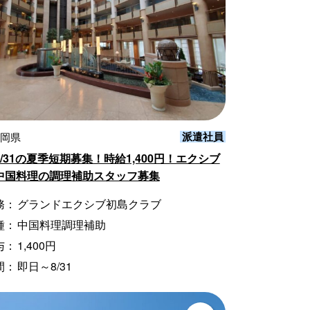
派遣社員
静岡県
/31の夏季短期募集！時給1,400円！エクシブ
中国料理の調理補助スタッフ募集
務：
グランドエクシブ初島クラブ
種：
中国料理調理補助
与：
1,400円
間：
即日～8/31