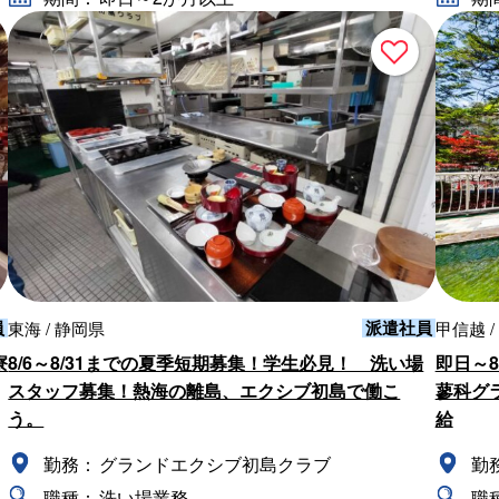
員
派遣社員
東海 / 静岡県
甲信越 /
寮
8/6～8/31までの夏季短期募集！学生必見！ 洗い場
即日～8
スタッフ募集！熱海の離島、エクシブ初島で働こ
蓼科グ
う。
給
勤務：
グランドエクシブ初島クラブ
勤
職種：
洗い場業務
職