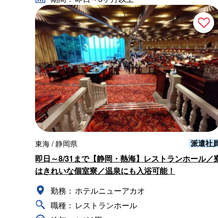
派遣社
東海 / 静岡県
即日～8/31まで【静岡・熱海】レストランホール／
はきれいな個室寮／温泉にも入浴可能！
勤務：
ホテルニューアカオ
職種：
レストランホール