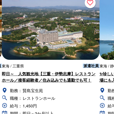
員
派遣社員
東海 / 三重県
東海 / 
即日～ 人気観光地【三重・伊勢志摩】レストラン
✨珍し
ホール／接客経験者／住み込みでも通勤でも可！
場にも
勤務：
賢島宝生苑
勤
職種：
レストランホール
職
給与：
1,450円
給
期間：
即日～2か月以上
期