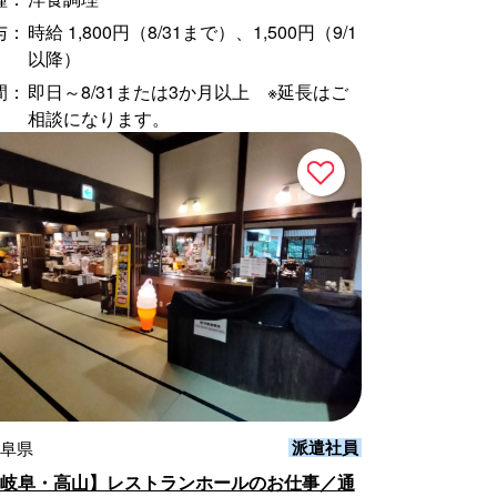
与：
時給 1,800円（8/31まで）、1,500円（9/1
以降）
間：
即日～8/31または3か月以上 ※延長はご
相談になります。
派遣社員
岐阜県
【岐阜・高山】レストランホールのお仕事／通