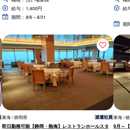
給与：
1,400円
給
期間：
8/6～8/31
期
員
派遣社員
東海 / 静岡県
東海 / 
即日勤務可能【静岡・熱海】レストランホールスタ
9月～