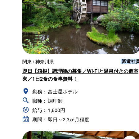
派遣社
関東 / 神奈川県
即日【箱根】調理師の募集／Wi-Fiと温泉付きの個室
寮／1日2食の食事無料！
勤務：
富士屋ホテル
職種：
調理師
給与：
1,600円
期間：
即日～2,3か月程度