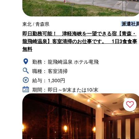
派遣社
東北 / 青森県
即日勤務可能！ 津軽海峡を一望できる宿【青森・
龍飛崎温泉】客室清掃のお仕事です。 1日3食食事
無料
勤務：
龍飛崎温泉 ホテル竜飛
職種：
客室清掃
給与：
1,300円
期間：
即日～9/末または10/末