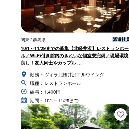
派遣社
関東 / 群馬県
10/1～11/29までの募集【北軽井沢】レストランホー
ル／Wi-Fi付き館内のきれいな個室寮完備／現場環境
良し！友人同士やカップル …
勤務：
ヴィラ北軽井沢エルウイング
職種：
レストランホール
給与：
1,400円
期間：
10/1～11/29まで