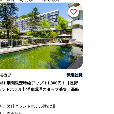
派遣社員
 長野県
/31 期間限定時給アップ！1,800円！【長野・
ランドホテル】洋食調理スタッフ募集／高時
務：
蓼科グランドホテル滝の湯
種：
洋食調理