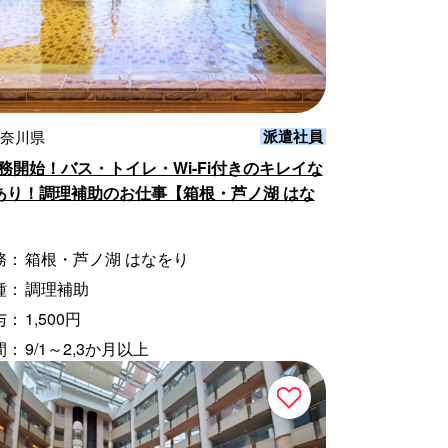
派遣社員
神奈川県
勤務開始！バス・トイレ・Wi-Fi付きのキレイな
あり！調理補助のお仕事【箱根・芦ノ湖 はな
務：
箱根・芦ノ湖 はなをり
種：
調理補助
与：
1,500円
間：
9/1～2,3か月以上