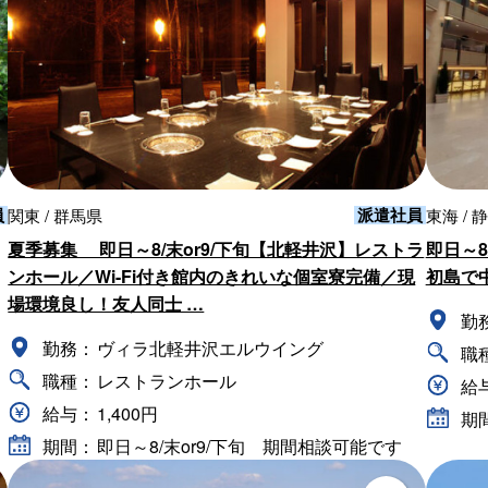
員
派遣社員
関東 / 群馬県
東海 / 
夏季募集 即日～8/末or9/下旬【北軽井沢】レストラ
即日～8
ンホール／Wi-Fi付き館内のきれいな個室寮完備／現
初島で
場環境良し！友人同士 …
勤
勤務：
ヴィラ北軽井沢エルウイング
職
職種：
レストランホール
給
給与：
1,400円
期
期間：
即日～8/末or9/下旬 期間相談可能です