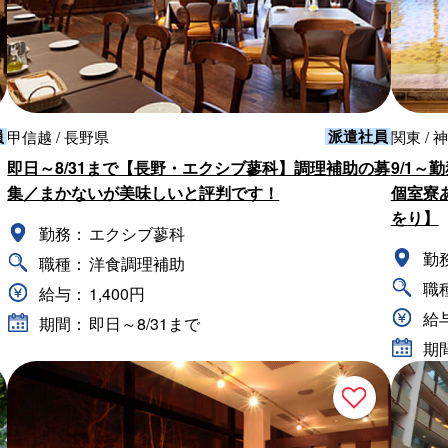
員
派遣社員
甲信越 / 長野県
関東 / 
即日～8/31まで【長野・エクシブ蓼科】調理補助の募
9/1～
集／まかないが美味しいと評判です！
個室寮
をり】
勤務：
エクシブ蓼科
勤
職種：
洋食調理補助
職
給与：
1,400円
給
期間：
即日～8/31まで
期