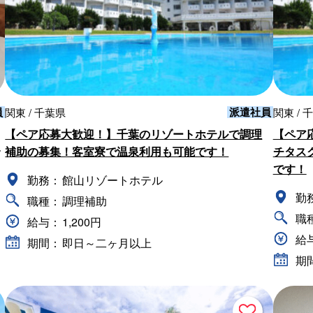
員
派遣社員
関東 / 千葉県
関東 / 
【ペア応募大歓迎！】千葉のリゾートホテルで調理
【ペア
補助の募集！客室寮で温泉利用も可能です！
チタス
です！
勤務：
館山リゾートホテル
勤
職種：
調理補助
職
給与：
1,200円
給
期間：
即日～二ヶ月以上
期