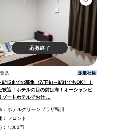
応募終了
派遣社員
千葉県
頃～9/15までの募集（7/下旬～8/31でもOK）！
士歓迎！ホテルの目の前は海！オーシャンビ
リゾートホテルでお仕 …
務：
ホテルグリーンプラザ鴨川
種：
フロント
与：
1,300円