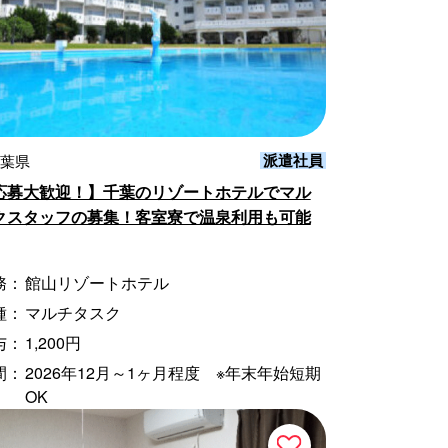
派遣社員
千葉県
応募大歓迎！】千葉のリゾートホテルでマル
クスタッフの募集！客室寮で温泉利用も可能
務：
館山リゾートホテル
種：
マルチタスク
与：
1,200円
間：
2026年12月～1ヶ月程度 ※年末年始短期
OK