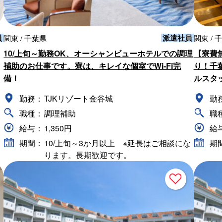
員
派遣社員
関東 / 千葉県
関東 / 
10/上旬～勤務OK、オーシャンビューホテルでの調理
【寮費
補助のお仕事です。寮は、キレイな個室でWi-Fi完
り！千
備！
ルスタ
勤務：
TJKリゾート金谷城
勤
職種：
調理補助
職
給与：
1,350円
給
期間：
10/上旬～3か月以上 ※延長はご相談にな
期
ります。長期歓迎です。