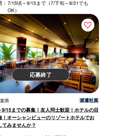
間：
7/15頃～9/15まで（7/下旬～8/31でも
OK）
応募終了
派遣社員
千葉県
頃～9/15までの募集！友人同士歓迎！ホテルの目
海！オーシャンビューのリゾートホテルでお
してみませんか？