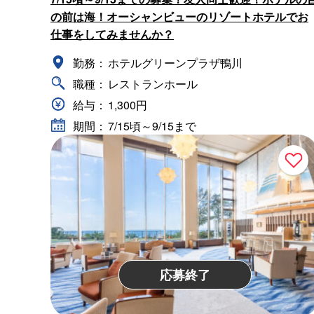
の前は海！オーシャンビューのリゾートホテルでお
仕事をしてみませんか？
勤務：
ホテルグリーンプラザ鴨川
職種：
レストランホール
給与：
1,300円
期間：
7/15頃～9/15まで
応募終了