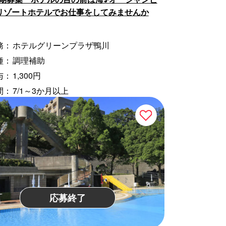
リゾートホテルでお仕事をしてみませんか
務：
ホテルグリーンプラザ鴨川
種：
調理補助
与：
1,300円
間：
7/1～3か月以上
応募終了