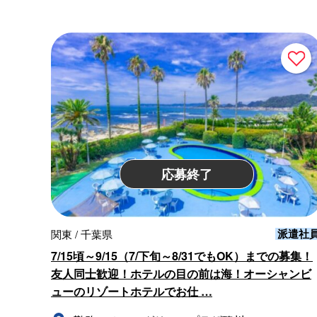
応募終了
派遣社
関東 / 千葉県
7/15頃～9/15（7/下旬～8/31でもOK）までの募集！
友人同士歓迎！ホテルの目の前は海！オーシャンビ
ューのリゾートホテルでお仕 …