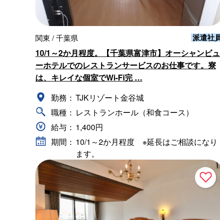
派遣社
関東 / 千葉県
10/1～2か月程度。【千葉県富津市】オーシャンビュ
ーホテルでのレストランサービスのお仕事です。寮
は、キレイな個室でWi-Fi完 …
勤務：
TJKリゾート金谷城
職種：
レストランホール（和食コース）
給与：
1,400円
期間：
10/1～2か月程度 ※延長はご相談になり
ます。