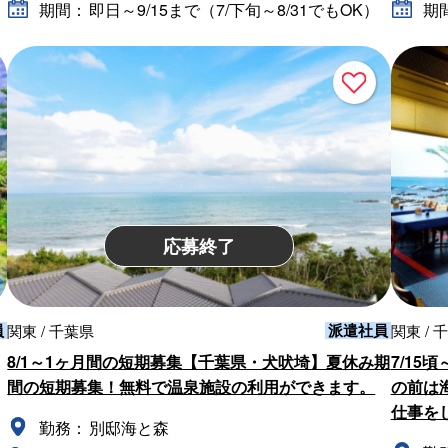
期間：
即日～9/15まで（7/下旬～8/31でもOK）
期
応募終了
員
派遣社員
関東 / 千葉県
関東 / 
8/1～1ヶ月間の短期募集【千葉県・犬吠埼】夏休み期
7/15
間の短期募集！無料で温泉施設の利用ができます。
の前は
仕事を
勤務：
別邸海と森