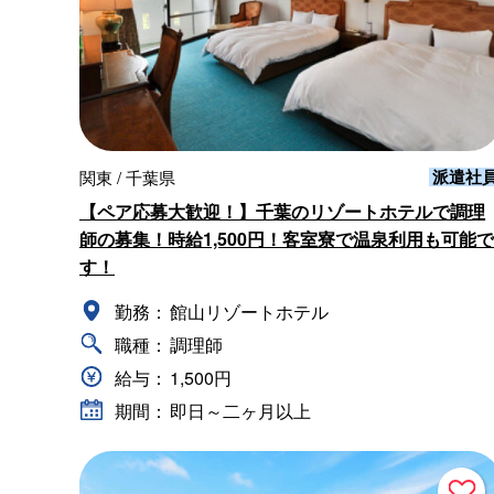
派遣社
関東 / 千葉県
【ペア応募大歓迎！】千葉のリゾートホテルで調理
師の募集！時給1,500円！客室寮で温泉利用も可能で
す！
勤務：
館山リゾートホテル
職種：
調理師
給与：
1,500円
期間：
即日～二ヶ月以上