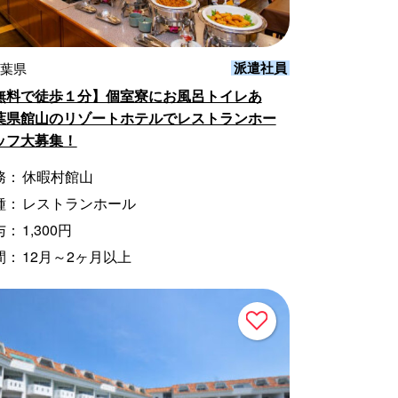
派遣社員
千葉県
無料で徒歩１分】個室寮にお風呂トイレあ
葉県館山のリゾートホテルでレストランホー
ッフ大募集！
務：
休暇村館山
種：
レストランホール
与：
1,300円
間：
12月～2ヶ月以上