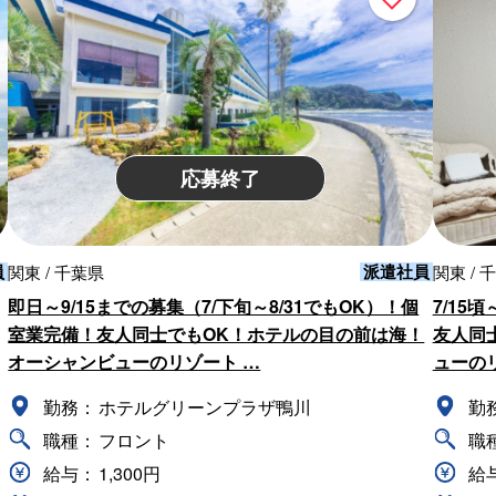
応募終了
員
派遣社員
関東 / 千葉県
関東 / 
即日～9/15までの募集（7/下旬～8/31でもOK）！個
7/15
室業完備！友人同士でもOK！ホテルの目の前は海！
友人同
オーシャンビューのリゾート …
ューの
勤務：
ホテルグリーンプラザ鴨川
勤
職種：
フロント
職
給与：
1,300円
給