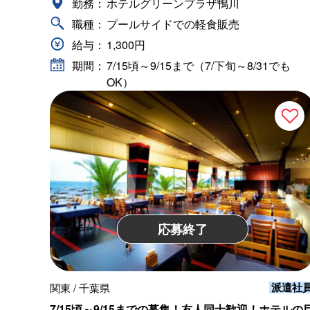
勤務：
ホテルグリーンプラザ鴨川
職種：
プールサイドでの軽食販売
給与：
1,300円
期間：
7/15頃～9/15まで（7/下旬～8/31でも
OK）
応募終了
派遣社
関東 / 千葉県
7/15頃～9/15までの募集！友人同士歓迎！ホテルの