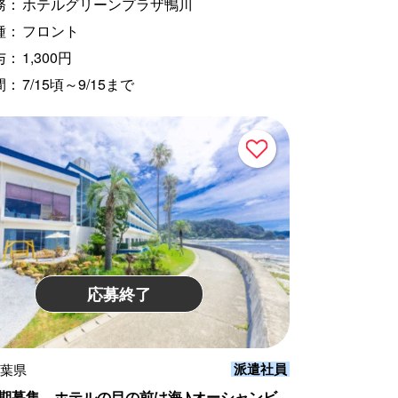
務：
ホテルグリーンプラザ鴨川
種：
フロント
与：
1,300円
間：
7/15頃～9/15まで
応募終了
派遣社員
千葉県
～長期募集 ホテルの目の前は海♪オーシャンビ