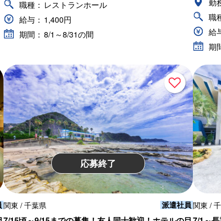
勤
職種：
レストランホール
職
給与：
1,400円
給
期間：
8/1～8/31の間
期
応募終了
員
派遣社員
関東 / 千葉県
関東 / 
目
7/15頃～9/15までの募集！友人同士歓迎！ホテルの目
7/1