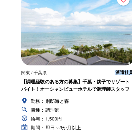
派遣社
関東 / 千葉県
【調理経験のある方の募集】千葉・銚子でリゾート
バイト！オーシャンビューホテルで調理師スタッフ
勤務：
別邸海と森
職種：
調理師
給与：
1,500円
期間：
即日～3か月以上