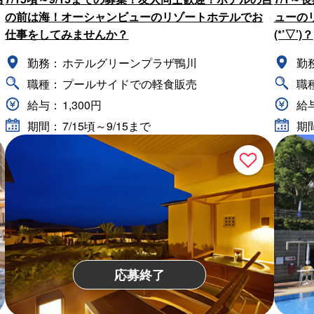
の前は海！オーシャンビューのリゾートホテルでお
ューの
仕事をしてみませんか？
(*’▽’)？
勤務：
ホテルグリーンプラザ鴨川
勤
職種：
プールサイドでの軽食販売
職
給与：
1,300円
給
期間：
7/15頃～9/15まで
期
応募終了