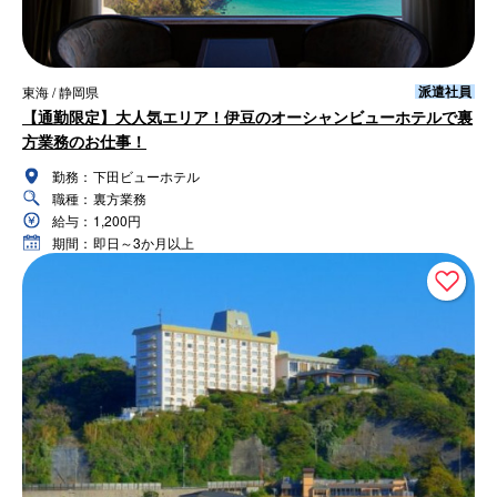
派遣社員
東海 / 静岡県
【通勤限定】大人気エリア！伊豆のオーシャンビューホテルで裏
方業務のお仕事！
勤務：
下田ビューホテル
職種：
裏方業務
給与：
1,200円
期間：
即日～3か月以上