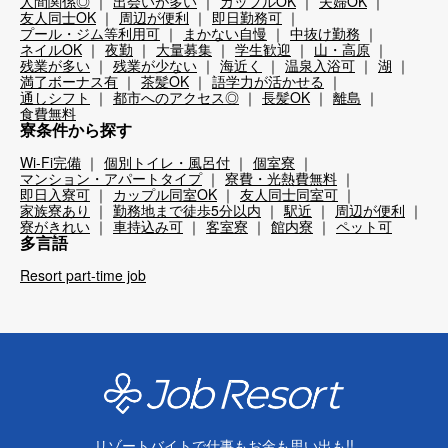
人間関係◎
出会いが多い
カップルOK
夫婦OK
友人同士OK
周辺が便利
即日勤務可
プール・ジム等利用可
まかない自慢
中抜け勤務
ネイルOK
夜勤
大量募集
学生歓迎
山・高原
残業が多い
残業が少ない
海近く
温泉入浴可
湖
満了ボーナス有
茶髪OK
語学力が活かせる
通しシフト
都市へのアクセス◎
長髪OK
離島
食費無料
寮条件から探す
Wi-Fi完備
個別トイレ・風呂付
個室寮
マンション・アパートタイプ
寮費・光熱費無料
即日入寮可
カップル同室OK
友人同士同室可
家族寮あり
勤務地まで徒歩5分以内
駅近
周辺が便利
寮がきれい
車持込み可
客室寮
館内寮
ペット可
多言語
Resort part-time job
リゾートバイトで仕事もお金も思い出も!!