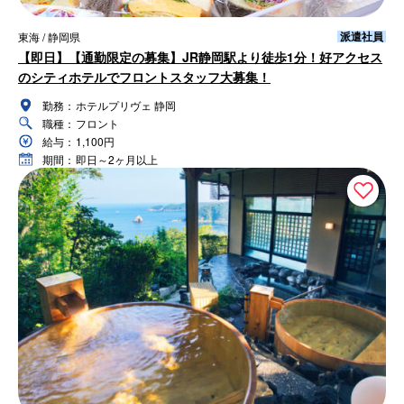
派遣社員
東海 / 静岡県
【即日】【通勤限定の募集】JR静岡駅より徒歩1分！好アクセス
のシティホテルでフロントスタッフ大募集！
勤務：
ホテルプリヴェ 静岡
職種：
フロント
給与：
1,100円
期間：
即日～2ヶ月以上