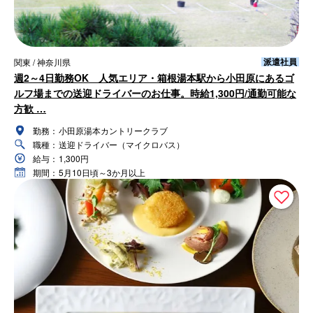
派遣社員
関東 / 神奈川県
週2～4日勤務OK 人気エリア・箱根湯本駅から小田原にあるゴ
ルフ場までの送迎ドライバーのお仕事。時給1,300円/通勤可能な
方歓 …
勤務：
小田原湯本カントリークラブ
職種：
送迎ドライバー（マイクロバス）
給与：
1,300円
期間：
5月10日頃～3か月以上