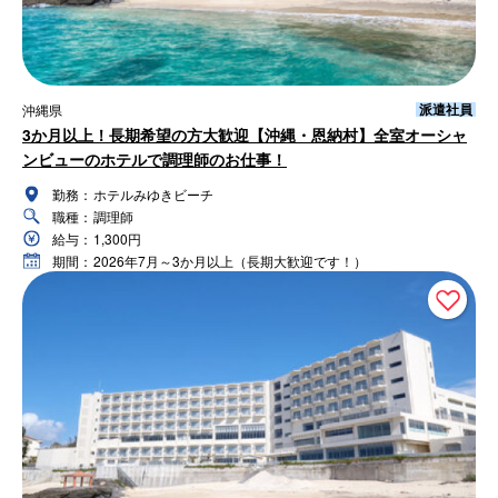
派遣社員
沖縄県
3か月以上！長期希望の方大歓迎【沖縄・恩納村】全室オーシャ
ンビューのホテルで調理師のお仕事！
勤務：
ホテルみゆきビーチ
職種：
調理師
給与：
1,300円
期間：
2026年7月～3か月以上（長期大歓迎です！）