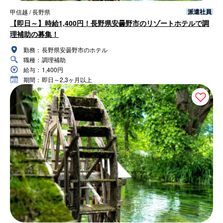
派遣社員
甲信越 / 長野県
【即日～】時給1,400円！長野県安曇野市のリゾートホテルで調
理補助の募集！
勤務：
長野県安曇野市のホテル
職種：
調理補助
給与：
1,400円
期間：
即日～2,3ヶ月以上