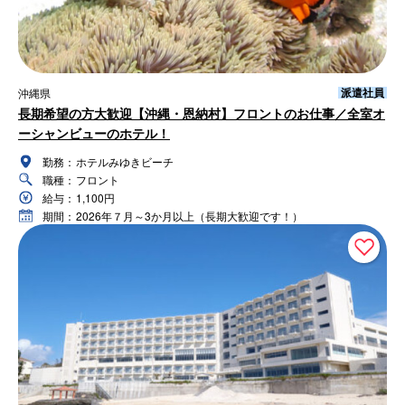
派遣社員
沖縄県
長期希望の方大歓迎【沖縄・恩納村】フロントのお仕事／全室オ
ーシャンビューのホテル！
勤務：
ホテルみゆきビーチ
職種：
フロント
給与：
1,100円
期間：
2026年７月～3か月以上（長期大歓迎です！）