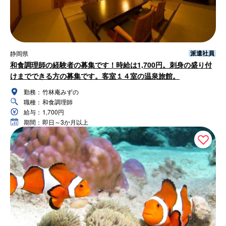
派遣社員
静岡県
和食調理師の経験者の募集です！時給は1,700円。刺身の盛り付
けまでできる方の募集です。客室１４室の温泉旅館。
勤務：
竹林庵みずの
職種：
和食調理師
給与：
1,700円
期間：
即日～3か月以上