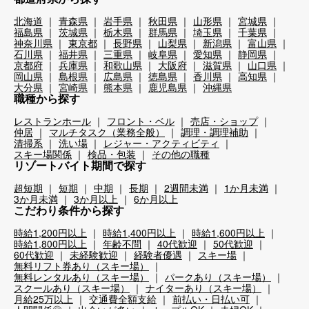
北海道
青森県
岩手県
秋田県
山形県
宮城県
福島県
茨城県
栃木県
群馬県
埼玉県
千葉県
神奈川県
東京都
長野県
山梨県
新潟県
富山県
石川県
福井県
三重県
岐阜県
愛知県
静岡県
京都府
兵庫県
和歌山県
大阪府
滋賀県
山口県
岡山県
島根県
広島県
徳島県
香川県
高知県
大分県
宮崎県
熊本県
鹿児島県
沖縄県
職種から探す
レストランホール
フロント・ベル
売店・ショップ
仲居
マルチタスク（業務全般）
調理・調理補助
清掃系
洗い場
レジャー・アクティビティ
スキー場関係
検品・包装
その他の職種
リゾートバイト期間で探す
超短期
短期
中期
長期
2週間未満
1か月未満
3か月未満
3か月以上
6か月以上
こだわり条件から探す
時給1,200円以上
時給1,400円以上
時給1,600円以上
時給1,800円以上
年齢不問
40代歓迎
50代歓迎
60代歓迎
未経験歓迎
経験者優遇
スキー場
無料リフト券あり（スキー場）
無料レンタルあり（スキー場）
パークあり（スキー場）
スクールあり（スキー場）
ナイターあり（スキー場）
月給25万以上
交通費全額支給
前払い・日払い可