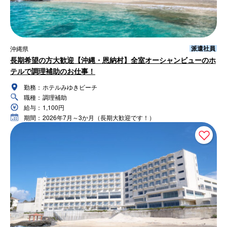
派遣社員
沖縄県
長期希望の方大歓迎【沖縄・恩納村】全室オーシャンビューのホ
テルで調理補助のお仕事！
勤務：
ホテルみゆきビーチ
職種：
調理補助
給与：
1,100円
期間：
2026年7月～3か月（長期大歓迎です！）