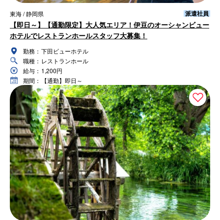
派遣社員
東海 / 静岡県
【即日～】【通勤限定】大人気エリア！伊豆のオーシャンビュー
ホテルでレストランホールスタッフ大募集！
勤務：
下田ビューホテル
職種：
レストランホール
給与：
1,200円
期間：
【通勤】即日～