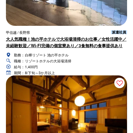
派遣社員
甲信越 / 長野県
大人気職種！池の平ホテルで大浴場清掃のお仕事／女性活躍中／
未経験歓迎／Wi-FI完備の個室寮あり／3食無料の食事提供あり
勤務：
白樺リゾート 池の平ホテル
職種：
リゾートホテルの大浴場清掃
給与：
1,400円
期間：
8/下旬～3か月以上