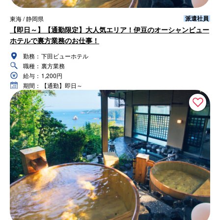
派遣社員
東海 / 静岡県
【即日～】【通勤限定】大人気エリア！伊豆のオーシャンビュー
ホテルで裏方業務のお仕事！
勤務：
下田ビューホテル
職種：
裏方業務
給与：
1,200円
期間：
【通勤】即日～