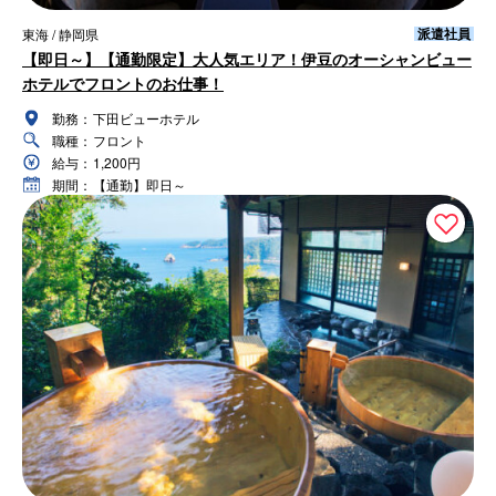
派遣社員
東海 / 静岡県
【即日～】【通勤限定】大人気エリア！伊豆のオーシャンビュー
ホテルでフロントのお仕事！
勤務：
下田ビューホテル
職種：
フロント
給与：
1,200円
期間：
【通勤】即日～