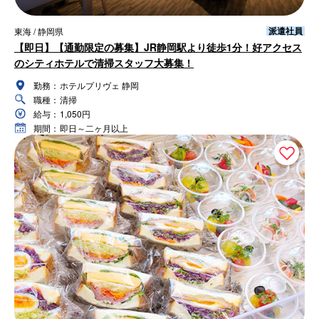
派遣社員
東海 / 静岡県
【即日】【通勤限定の募集】JR静岡駅より徒歩1分！好アクセス
のシティホテルで清掃スタッフ大募集！
勤務：
ホテルプリヴェ 静岡
職種：
清掃
給与：
1,050円
期間：
即日～二ヶ月以上