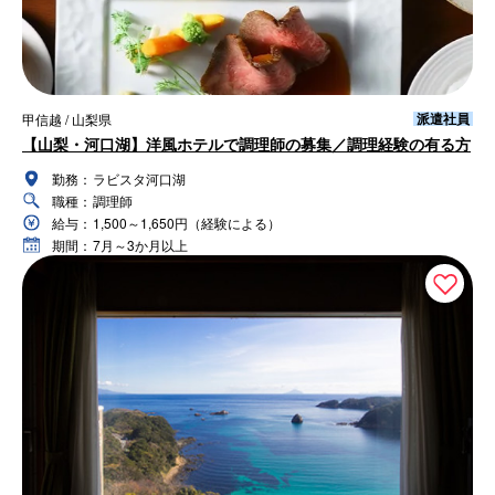
派遣社員
甲信越 / 山梨県
【山梨・河口湖】洋風ホテルで調理師の募集／調理経験の有る方
勤務：
ラビスタ河口湖
職種：
調理師
給与：
1,500～1,650円（経験による）
期間：
7月～3か月以上