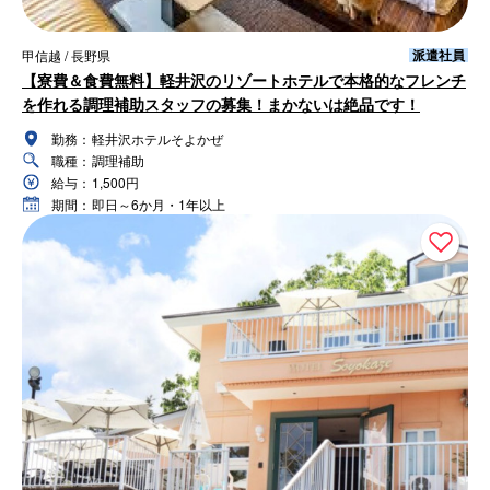
派遣社員
甲信越 / 長野県
【寮費＆食費無料】軽井沢のリゾートホテルで本格的なフレンチ
を作れる調理補助スタッフの募集！まかないは絶品です！
勤務：
軽井沢ホテルそよかぜ
職種：
調理補助
給与：
1,500円
期間：
即日～6か月・1年以上