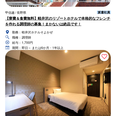
派遣社員
甲信越 / 長野県
【寮費＆食費無料】軽井沢のリゾートホテルで本格的なフレンチ
を作れる調理師の募集！まかないは絶品です！
勤務：
軽井沢ホテルそよかぜ
職種：
調理師
給与：
1,700円
期間：
即日～ または6か月・1年以上