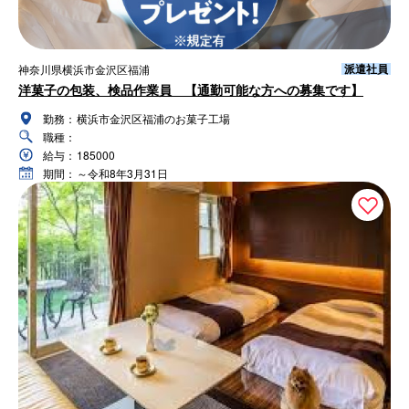
派遣社員
神奈川県横浜市金沢区福浦
洋菓子の包装、検品作業員 【通勤可能な方への募集です】
勤務：
横浜市金沢区福浦のお菓子工場
職種：
給与：
185000
期間：
～令和8年3月31日