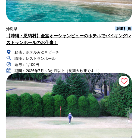
派遣社員
沖縄県
【沖縄・恩納村】全室オーシャンビューのホテルでバイキングレ
ストランホールのお仕事！
勤務：
ホテルみゆきビーチ
職種：
レストランホール
給与：
1,100円
期間：
2026年7月～3か月以上（長期大歓迎です！）