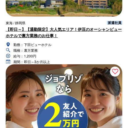
派遣社員
東海 / 静岡県
【即日～】【通勤限定】大人気エリア！伊豆のオーシャンビュー
ホテルで裏方業務のお仕事！
勤務：
下田ビューホテル
職種：
裏方業務
給与：
1,200円
期間：
即日～3か月以上