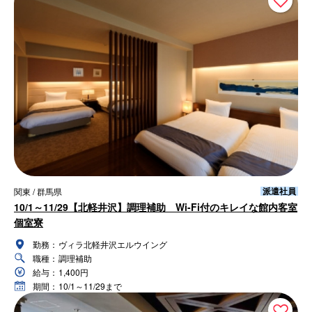
派遣社員
関東 / 群馬県
10/1～11/29【北軽井沢】調理補助 Wi-Fi付のキレイな館内客室
個室寮
勤務：
ヴィラ北軽井沢エルウイング
職種：
調理補助
給与：
1,400円
期間：
10/1～11/29まで