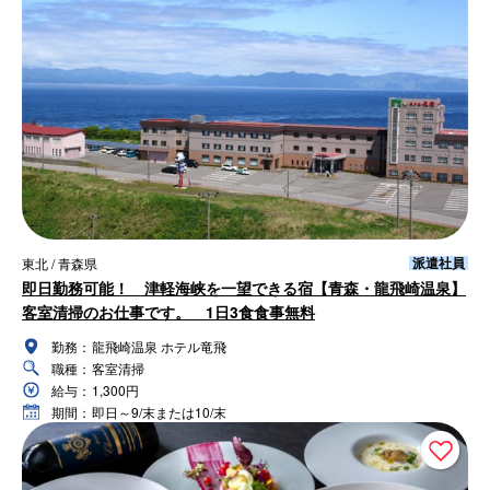
派遣社員
東北 / 青森県
即日勤務可能！ 津軽海峡を一望できる宿【青森・龍飛崎温泉】
客室清掃のお仕事です。 1日3食食事無料
勤務：
龍飛崎温泉 ホテル竜飛
職種：
客室清掃
給与：
1,300円
期間：
即日～9/末または10/末