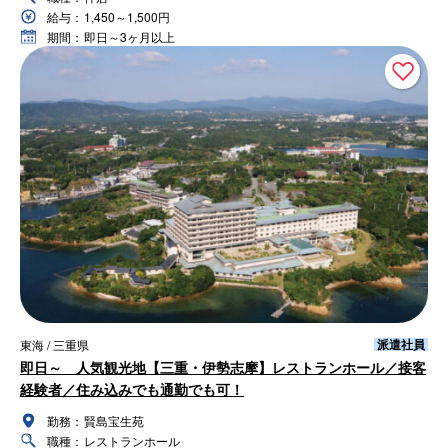
給与：
1,450～1,500円
期間：
即日～3ヶ月以上
派遣社員
東海 / 三重県
即日～ 人気観光地【三重・伊勢志摩】レストランホール／接客
経験者／住み込みでも通勤でも可！
勤務：
賢島宝生苑
職種：
レストランホール