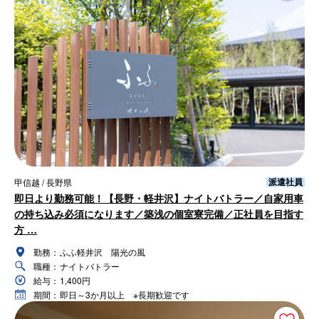
派遣社員
甲信越 / 長野県
即日より勤務可能！【長野・軽井沢】ナイトバトラー／自家用車
の持ち込み必須になります／築浅の個室寮完備／正社員を目指す
方 …
勤務：
ふふ軽井沢 陽光の風
職種：
ナイトバトラー
給与：
1,400円
期間：
即日～3か月以上 ※長期歓迎です