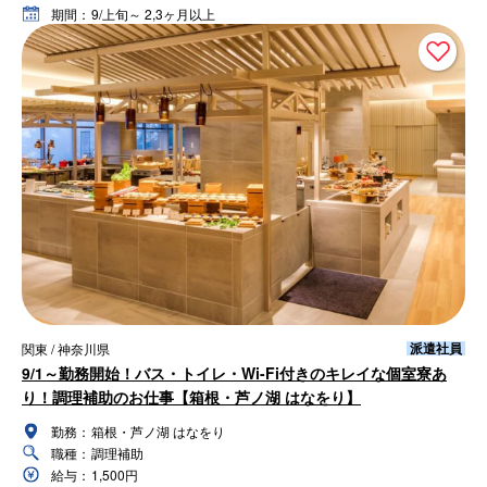
期間：
9/上旬～ 2,3ヶ月以上
派遣社員
関東 / 神奈川県
9/1～勤務開始！バス・トイレ・Wi-Fi付きのキレイな個室寮あ
り！調理補助のお仕事【箱根・芦ノ湖 はなをり】
勤務：
箱根・芦ノ湖 はなをり
職種：
調理補助
給与：
1,500円