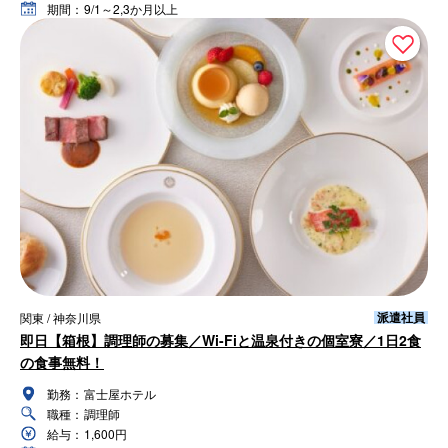
期間：
9/1～2,3か月以上
派遣社員
関東 / 神奈川県
即日【箱根】調理師の募集／Wi-Fiと温泉付きの個室寮／1日2食
の食事無料！
勤務：
富士屋ホテル
職種：
調理師
給与：
1,600円