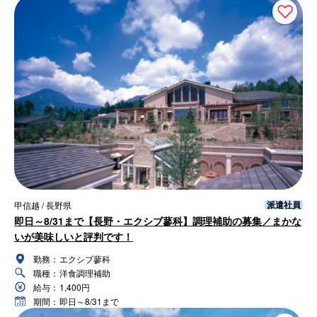
派遣社員
甲信越 / 長野県
即日～8/31まで【長野・エクシブ蓼科】調理補助の募集／まかな
いが美味しいと評判です！
勤務：
エクシブ蓼科
職種：
洋食調理補助
給与：
1,400円
期間：
即日～8/31まで