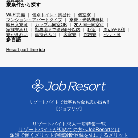
寮条件から探す
Wi-Fi完備
個別トイレ・風呂付
個室寮
マンション・アパートタイプ
寮費・光熱費無料
即日入寮可
カップル同室OK
友人同士同室可
家族寮あり
勤務地まで徒歩5分以内
駅近
周辺が便利
寮がきれい
車持込み可
客室寮
館内寮
ペット可
多言語
Resort part-time job
リゾートバイトで仕事もお金も思い出も!!
【ジョブリゾ】
リゾートバイト求人一覧
特集一覧
リゾートバイトが初めての方へ
JobResortとは
派遣で働くメリット
適職診断
登録を先にするメリット