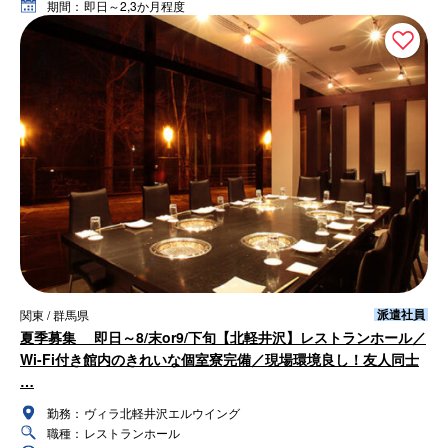
期間：
即日～2,3か月程度
派遣社員
関東 / 群馬県
夏季募集 即日～8/末or9/下旬【北軽井沢】レストランホール／
Wi-Fi付き館内のきれいな個室寮完備／現場環境良し！友人同士
…
勤務：
ヴィラ北軽井沢エルウイング
職種：
レストランホール