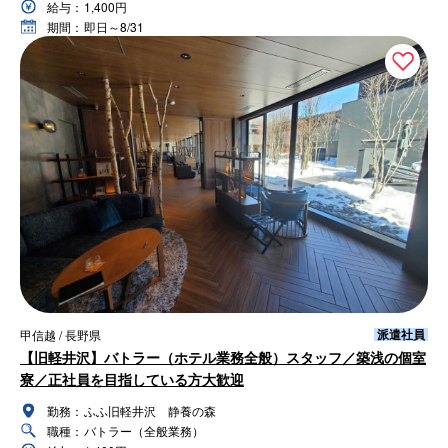
給与：
1,400円
期間：
即日～8/31
派遣社員
甲信越 / 長野県
【旧軽井沢】バトラー（ホテル業務全般）スタッフ／築浅の個室
寮／正社員を目指している方大歓迎
勤務：
ふふ旧軽井沢 静養の森
職種：
バトラー（全般業務）