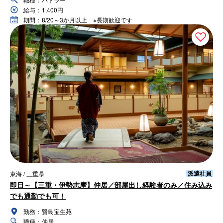
給与：
1,400円
期間：
8/20～3か月以上 ※長期歓迎です
派遣社員
東海 / 三重県
即日～【三重・伊勢志摩】仲居／部屋出し経験者のみ／住み込み
でも通勤でも可！
勤務：
賢島宝生苑
職種：
仲居