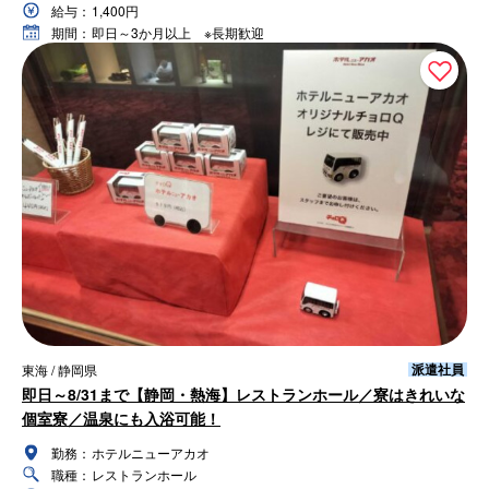
給与：
1,400円
期間：
即日～3か月以上 ※長期歓迎
派遣社員
東海 / 静岡県
即日～8/31まで【静岡・熱海】レストランホール／寮はきれいな
個室寮／温泉にも入浴可能！
勤務：
ホテルニューアカオ
職種：
レストランホール