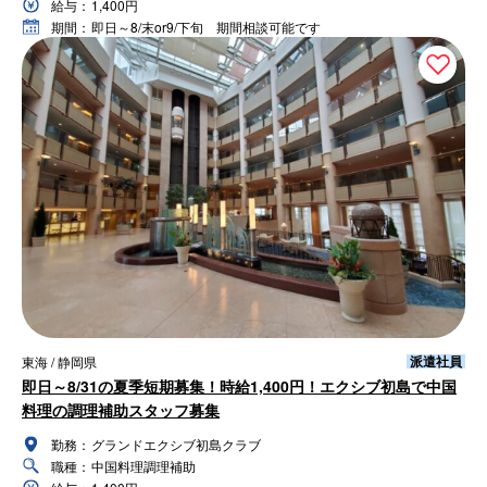
給与：
1,400円
期間：
即日～8/末or9/下旬 期間相談可能です
派遣社員
東海 / 静岡県
即日～8/31の夏季短期募集！時給1,400円！エクシブ初島で中国
料理の調理補助スタッフ募集
勤務：
グランドエクシブ初島クラブ
職種：
中国料理調理補助