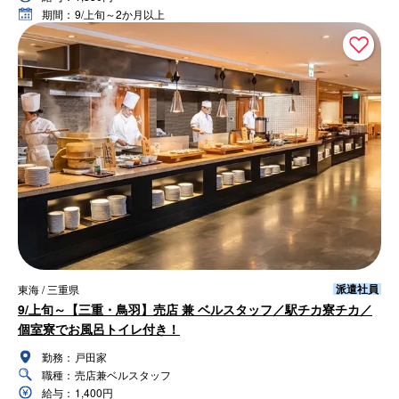
期間：
9/上旬～2か月以上
派遣社員
東海 / 三重県
9/上旬～【三重・鳥羽】売店 兼 ベルスタッフ／駅チカ寮チカ／
個室寮でお風呂トイレ付き！
勤務：
戸田家
職種：
売店兼ベルスタッフ
給与：
1,400円