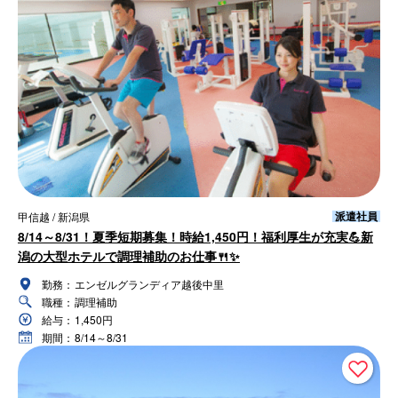
派遣社員
甲信越 / 新潟県
8/14～8/31！夏季短期募集！時給1,450円！福利厚生が充実💪新
潟の大型ホテルで調理補助のお仕事🍴✨
勤務：
エンゼルグランディア越後中里
職種：
調理補助
給与：
1,450円
期間：
8/14～8/31