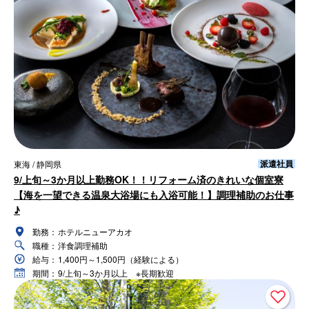
派遣社員
東海 / 静岡県
9/上旬～3か月以上勤務OK！！リフォーム済のきれいな個室寮
【海を一望できる温泉大浴場にも入浴可能！】調理補助のお仕事
♪
勤務：
ホテルニューアカオ
職種：
洋食調理補助
給与：
1,400円～1,500円（経験による）
期間：
9/上旬～3か月以上 ※長期歓迎