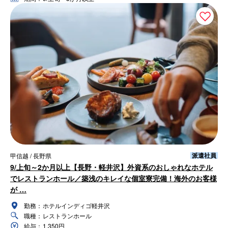
派遣社員
甲信越 / 長野県
9/上旬～2か月以上【長野・軽井沢】外資系のおしゃれなホテル
でレストランホール／築浅のキレイな個室寮完備！海外のお客様
が …
勤務：
ホテルインディゴ軽井沢
職種：
レストランホール
給与：
1,350円