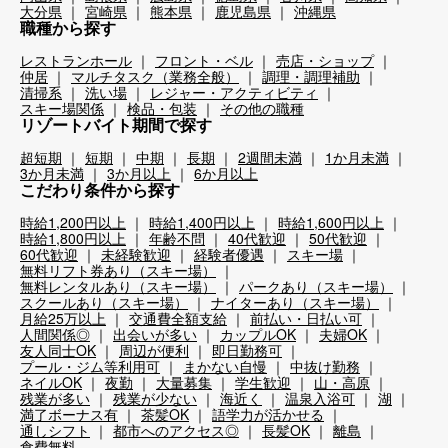
大分県
宮崎県
熊本県
鹿児島県
沖縄県
職種から探す
レストランホール
フロント・ベル
売店・ショップ
仲居
マルチタスク（業務全般）
調理・調理補助
清掃系
洗い場
レジャー・アクティビティ
スキー場関係
検品・包装
その他の職種
リゾートバイト期間で探す
超短期
短期
中期
長期
2週間未満
1か月未満
3か月未満
3か月以上
6か月以上
こだわり条件から探す
時給1,200円以上
時給1,400円以上
時給1,600円以上
時給1,800円以上
年齢不問
40代歓迎
50代歓迎
60代歓迎
未経験歓迎
経験者優遇
スキー場
無料リフト券あり（スキー場）
無料レンタルあり（スキー場）
パークあり（スキー場）
スクールあり（スキー場）
ナイターあり（スキー場）
月給25万以上
交通費全額支給
前払い・日払い可
人間関係◎
出会いが多い
カップルOK
夫婦OK
友人同士OK
周辺が便利
即日勤務可
プール・ジム等利用可
まかない自慢
中抜け勤務
ネイルOK
夜勤
大量募集
学生歓迎
山・高原
残業が多い
残業が少ない
海近く
温泉入浴可
湖
満了ボーナス有
茶髪OK
語学力が活かせる
通しシフト
都市へのアクセス◎
長髪OK
離島
食費無料