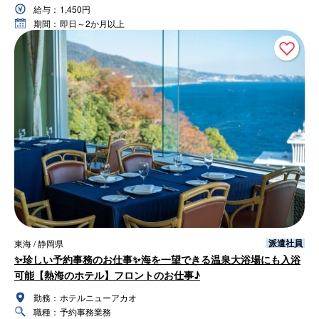
給与：
1,450円
期間：
即日～2か月以上
派遣社員
東海 / 静岡県
✨珍しい予約事務のお仕事✨海を一望できる温泉大浴場にも入浴
可能【熱海のホテル】フロントのお仕事♪
勤務：
ホテルニューアカオ
職種：
予約事務業務