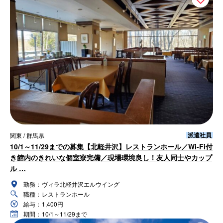
派遣社員
関東 / 群馬県
10/1～11/29までの募集【北軽井沢】レストランホール／Wi-Fi付
き館内のきれいな個室寮完備／現場環境良し！友人同士やカップ
ル …
勤務：
ヴィラ北軽井沢エルウイング
職種：
レストランホール
給与：
1,400円
期間：
10/1～11/29まで