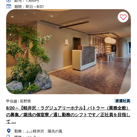
給与：
1,400円
期間：
即日～8/31
派遣社員
甲信越 / 長野県
8/20～【軽井沢・ラグジュアリーホテル】バトラー（業務全般）
の募集／築浅の個室寮／通し勤務のシフトです／正社員を目指し
て …
勤務：
ふふ軽井沢 陽光の風
職種：
バトラー