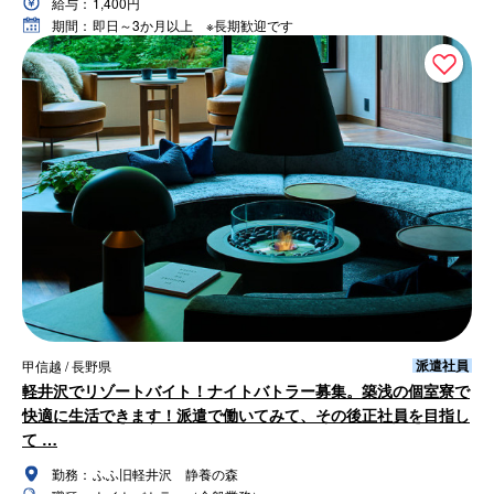
給与：
1,400円
期間：
即日～3か月以上 ※長期歓迎です
派遣社員
甲信越 / 長野県
軽井沢でリゾートバイト！ナイトバトラー募集。築浅の個室寮で
快適に生活できます！派遣で働いてみて、その後正社員を目指し
て …
勤務：
ふふ旧軽井沢 静養の森