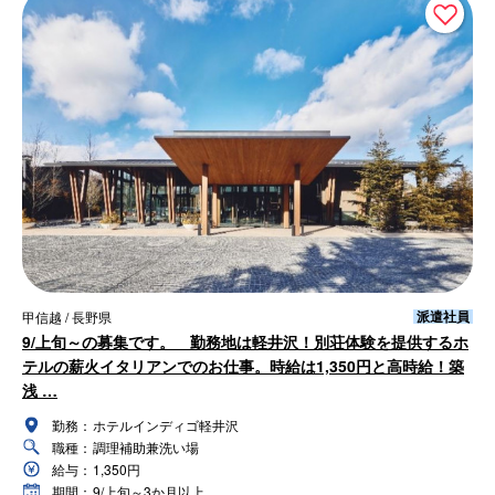
派遣社員
甲信越 / 長野県
9/上旬～の募集です。 勤務地は軽井沢！別荘体験を提供するホ
テルの薪火イタリアンでのお仕事。時給は1,350円と高時給！築
浅 …
勤務：
ホテルインディゴ軽井沢
職種：
調理補助兼洗い場
給与：
1,350円
期間：
9/上旬～3か月以上