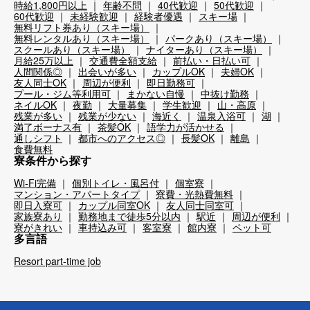
時給1,800円以上
年齢不問
40代歓迎
50代歓迎
60代歓迎
未経験歓迎
経験者優遇
スキー場
無料リフト券あり（スキー場）
無料レンタルあり（スキー場）
パークあり（スキー場）
スクールあり（スキー場）
ナイターあり（スキー場）
月給25万以上
交通費全額支給
前払い・日払い可
人間関係◎
出会いが多い
カップルOK
夫婦OK
友人同士OK
周辺が便利
即日勤務可
プール・ジム等利用可
まかない自慢
中抜け勤務
ネイルOK
夜勤
大量募集
学生歓迎
山・高原
残業が多い
残業が少ない
海近く
温泉入浴可
湖
満了ボーナス有
茶髪OK
語学力が活かせる
通しシフト
都市へのアクセス◎
長髪OK
離島
食費無料
寮条件から探す
Wi-Fi完備
個別トイレ・風呂付
個室寮
マンション・アパートタイプ
寮費・光熱費無料
即日入寮可
カップル同室OK
友人同士同室可
家族寮あり
勤務地まで徒歩5分以内
駅近
周辺が便利
寮がきれい
車持込み可
客室寮
館内寮
ペット可
多言語
Resort part-time job