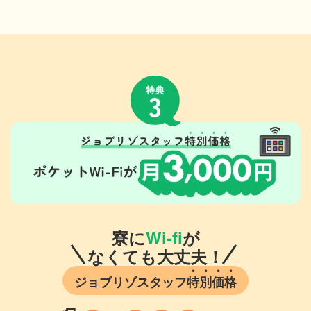
寮に
Wi-fi
が
なくても大丈夫！
ジョブリゾスタッフ
特
別
価
格