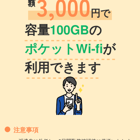
3,000
円で
容量
100GB
の
ポケットWi-fi
が
利用できます
注意事項