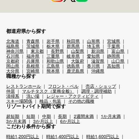
都道府県から探す
北海道
青森県
岩手県
秋田県
山形県
宮城県
福島県
茨城県
栃木県
群馬県
埼玉県
千葉県
神奈川県
東京都
長野県
山梨県
新潟県
富山県
石川県
福井県
三重県
岐阜県
愛知県
静岡県
京都府
兵庫県
和歌山県
大阪府
滋賀県
山口県
岡山県
島根県
広島県
徳島県
香川県
高知県
大分県
宮崎県
熊本県
鹿児島県
沖縄県
職種から探す
レストランホール
フロント・ベル
売店・ショップ
仲居
マルチタスク（業務全般）
調理・調理補助
清掃系
洗い場
レジャー・アクティビティ
スキー場関係
検品・包装
その他の職種
リゾートバイト期間で探す
超短期
短期
中期
長期
2週間未満
1か月未満
3か月未満
3か月以上
6か月以上
こだわり条件から探す
時給1,200円以上
時給1,400円以上
時給1,600円以上