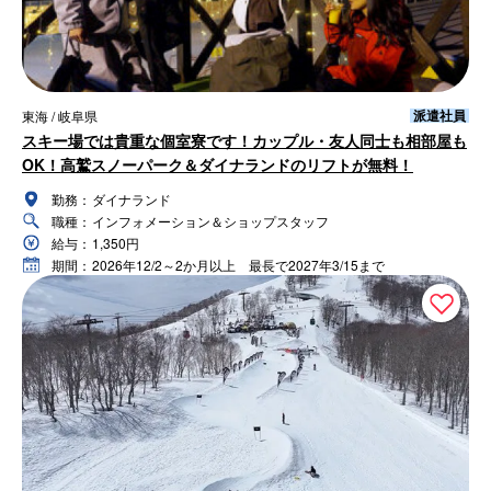
派遣社員
東海 / 岐阜県
スキー場では貴重な個室寮です！カップル・友人同士も相部屋も
OK！高鷲スノーパーク＆ダイナランドのリフトが無料！
勤務：
ダイナランド
職種：
インフォメーション＆ショップスタッフ
給与：
1,350円
期間：
2026年12/2～2か月以上 最長で2027年3/15まで