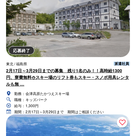
応募終了
派遣社員
東北 / 福島県
2月17日～3月29日までの募集 残り1名のみ！！高時給1300
円、寮費無料⛄スキー場のリフト券もスキー・スノボ用具レンタ
ルも無 …
勤務：
会津高原たかつえスキー場
職種：
キッズパーク
給与：
1,300円
期間：
2月17日～3月29日まで 期間はご相談ください