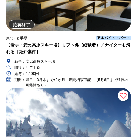
応募終了
アルバイト・パート
東北 / 岩手県
【岩手・安比高原スキー場】リフト係（経験者）／ナイターも滑
れる［紹介案件］
勤務：
安比高原スキー場
職種：
リフト係
給与：
1,100円
期間：
即日～3月末まで※2か月～期間相談可能 （5月6日まで延長の
可能性あり）