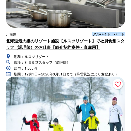
アルバイト・パート
北海道
北海道最大級のリゾート施設【ルスツリゾート】で社員食堂スタ
ッフ（調理師）のお仕事【紹介契約案件・直雇用】
勤務：
ルスツリゾート
職種：
社員食堂スタッフ（調理師）
給与：
1,500円
期間：
12月1日～2026年3月31日まで（降雪状況により変動あり）