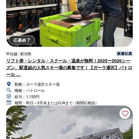
応募終了
派遣社員
甲信越 / 新潟県
リフト券・レンタル・スクール・温泉が無料！2025ー2026シー
ズン、駅直結の人気スキー場の募集です！【ガーラ湯沢】パトロ
ール …
勤務：
ガーラ湯沢スキー場
職種：
パトロール
給与：
1,150円
期間：
即日～3月末またはG,Wまで（期間応相談）