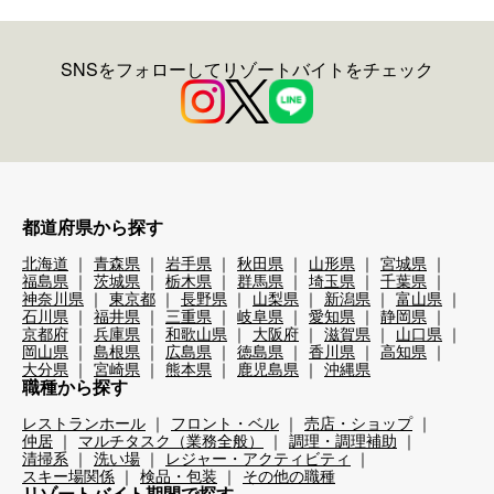
SNSをフォローしてリゾートバイトをチェック
都道府県から探す
北海道
青森県
岩手県
秋田県
山形県
宮城県
福島県
茨城県
栃木県
群馬県
埼玉県
千葉県
神奈川県
東京都
長野県
山梨県
新潟県
富山県
石川県
福井県
三重県
岐阜県
愛知県
静岡県
京都府
兵庫県
和歌山県
大阪府
滋賀県
山口県
岡山県
島根県
広島県
徳島県
香川県
高知県
大分県
宮崎県
熊本県
鹿児島県
沖縄県
職種から探す
レストランホール
フロント・ベル
売店・ショップ
仲居
マルチタスク（業務全般）
調理・調理補助
清掃系
洗い場
レジャー・アクティビティ
スキー場関係
検品・包装
その他の職種
リゾートバイト期間で探す