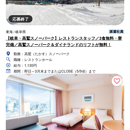
応募終了
派遣社員
東海 / 岐阜県
【岐阜・高鷲スノーパーク】レストランスタッフ／3食無料・寮
完備／高鷲スノーパーク＆ダイナランドのリフトが無料！
勤務：
高鷲（たかす）スノーパーク
職種：
レストランホール
給与：
1,130円
期間：
即日～3月末までまたはCLOSE（5/5頃）まで