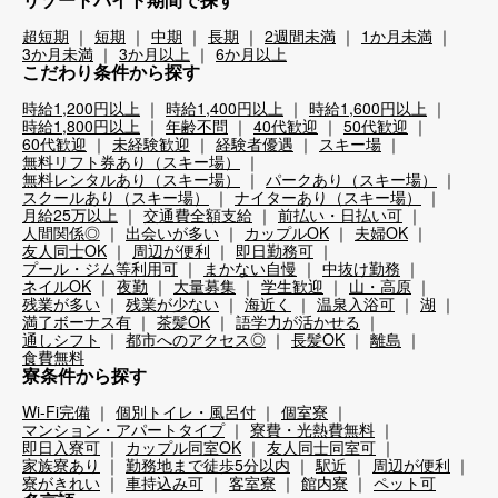
超短期
短期
中期
長期
2週間未満
1か月未満
3か月未満
3か月以上
6か月以上
こだわり条件から探す
時給1,200円以上
時給1,400円以上
時給1,600円以上
時給1,800円以上
年齢不問
40代歓迎
50代歓迎
60代歓迎
未経験歓迎
経験者優遇
スキー場
無料リフト券あり（スキー場）
無料レンタルあり（スキー場）
パークあり（スキー場）
スクールあり（スキー場）
ナイターあり（スキー場）
月給25万以上
交通費全額支給
前払い・日払い可
人間関係◎
出会いが多い
カップルOK
夫婦OK
友人同士OK
周辺が便利
即日勤務可
プール・ジム等利用可
まかない自慢
中抜け勤務
ネイルOK
夜勤
大量募集
学生歓迎
山・高原
残業が多い
残業が少ない
海近く
温泉入浴可
湖
満了ボーナス有
茶髪OK
語学力が活かせる
通しシフト
都市へのアクセス◎
長髪OK
離島
食費無料
寮条件から探す
Wi-Fi完備
個別トイレ・風呂付
個室寮
マンション・アパートタイプ
寮費・光熱費無料
即日入寮可
カップル同室OK
友人同士同室可
家族寮あり
勤務地まで徒歩5分以内
駅近
周辺が便利
寮がきれい
車持込み可
客室寮
館内寮
ペット可