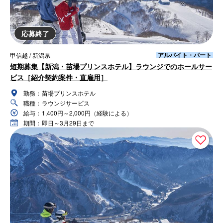
応募終了
アルバイト・パート
甲信越 / 新潟県
短期募集【新潟・苗場プリンスホテル】ラウンジでのホールサー
ビス［紹介契約案件・直雇用］
勤務：
苗場プリンスホテル
職種：
ラウンジサービス
給与：
1,400円～2,000円（経験による）
期間：
即日～3月29日まで