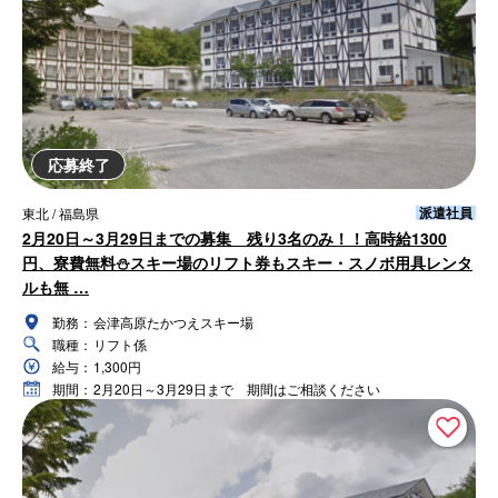
応募終了
派遣社員
東北 / 福島県
2月20日～3月29日までの募集 残り3名のみ！！高時給1300
円、寮費無料⛄スキー場のリフト券もスキー・スノボ用具レンタ
ルも無 …
勤務：
会津高原たかつえスキー場
職種：
リフト係
給与：
1,300円
期間：
2月20日～3月29日まで 期間はご相談ください