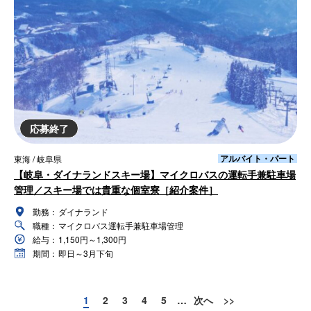
応募終了
アルバイト・パート
東海 / 岐阜県
【岐阜・ダイナランドスキー場】マイクロバスの運転手兼駐車場
管理／スキー場では貴重な個室寮［紹介案件］
勤務：
ダイナランド
職種：
マイクロバス運転手兼駐車場管理
給与：
1,150円～1,300円
期間：
即日～3月下旬
1
2
3
4
5
…
次へ
>>