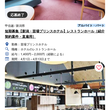
応募終了
アルバイト・パート
甲信越 / 新潟県
短期募集【新潟・苗場プリンスホテル】レストランホール［紹介
契約案件・直雇用］
勤務：
苗場プリンスホテル
職種：
ホテルのレストランホール
給与：
1,400円～2,000円（経験による）
期間：
4月1日～4月13日まで