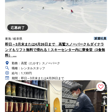
応募終了
派遣社員
東海 / 岐阜県
即日～3月末または4月26日まで 高鷲スノーパークもダイナラ
ンドもリフト無料で滑れる！スキーセンター内に寮食堂（3食無
料） …
勤務：
高鷲（たかす）スノーパーク
職種：
レンタルスタッフ
給与：
1,130円
期間：
即日～3月末または4月26日まで