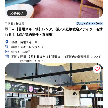
応募終了
アルバイト・パート
甲信越 / 新潟県
即日～【苗場スキー場】レンタル係／未経験歓迎／ナイターも滑
れる！［紹介契約案件・直雇用］
勤務：
苗場スキー場
職種：
スキーレンタル係
給与：
1,220円
期間：
即日～3月31日または4月5日まで（期間内の短期期間について
はご相談ください）