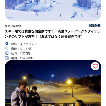
派遣社員
東海 / 岐阜県
スキー場では貴重な個室寮です！！高鷲スノーパーク＆ダイナラ
ンドのリフトが無料！（派遣ではなく紹介案件です）
勤務：
ダイナランド
職種：
リフト係
給与：
1,200円
期間：
12/2～3/15