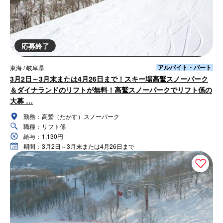
応募終了
アルバイト・パート
東海 / 岐阜県
3月2日～3月末または4月26日まで！スキー場高鷲スノーパーク
＆ダイナランドのリフトが無料！高鷲スノーパークでリフト係の
大募 …
勤務：
高鷲（たかす）スノーパーク
職種：
リフト係
給与：
1,130円
期間：
3月2日～3月末または4月26日まで