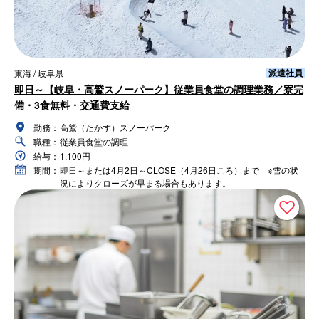
派遣社員
東海 / 岐阜県
即日～【岐阜・高鷲スノーパーク】従業員食堂の調理業務／寮完
備・3食無料・交通費支給
勤務：
高鷲（たかす）スノーパーク
職種：
従業員食堂の調理
給与：
1,100円
期間：
即日～または4月2日～CLOSE（4月26日ころ）まで ※雪の状
況によりクローズが早まる場合もあります。