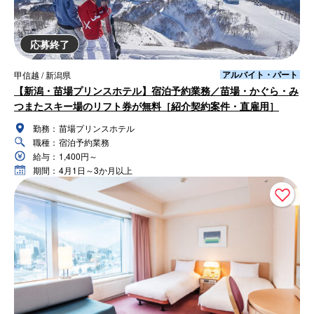
応募終了
アルバイト・パート
甲信越 / 新潟県
【新潟・苗場プリンスホテル】宿泊予約業務／苗場・かぐら・み
つまたスキー場のリフト券が無料［紹介契約案件・直雇用］
勤務：
苗場プリンスホテル
職種：
宿泊予約業務
給与：
1,400円～
期間：
4月1日～3か月以上