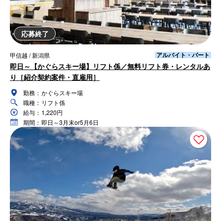
応募終了
アルバイト・パート
甲信越 / 新潟県
即日～【かぐらスキー場】リフト係／無料リフト券・レンタルあ
り［紹介契約案件・直雇用］
勤務：
かぐらスキー場
職種：
リフト係
給与：
1,220円
期間：
即日～3月末or5月6日