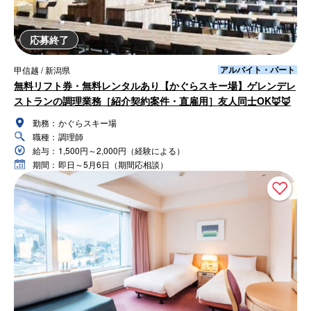
応募終了
アルバイト・パート
甲信越 / 新潟県
無料リフト券・無料レンタルあり【かぐらスキー場】ゲレンデレ
ストランの調理業務［紹介契約案件・直雇用］友人同士OK🦊🦊
勤務：
かぐらスキー場
職種：
調理師
給与：
1,500円～2,000円（経験による）
期間：
即日～5月6日（期間応相談）