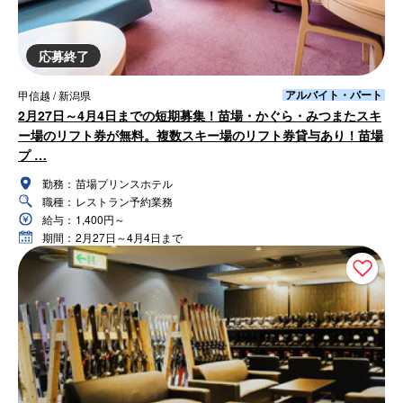
応募終了
アルバイト・パート
甲信越 / 新潟県
2月27日～4月4日までの短期募集！苗場・かぐら・みつまたスキ
ー場のリフト券が無料。複数スキー場のリフト券貸与あり！苗場
プ …
勤務：
苗場プリンスホテル
職種：
レストラン予約業務
給与：
1,400円～
期間：
2月27日～4月4日まで