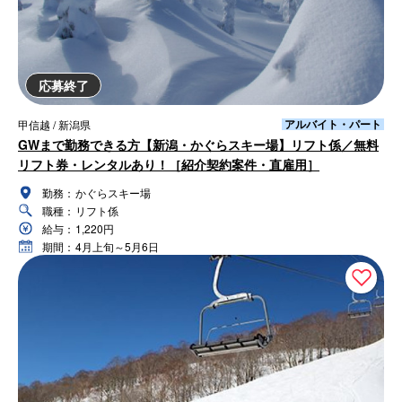
応募終了
アルバイト・パート
甲信越 / 新潟県
GWまで勤務できる方【新潟・かぐらスキー場】リフト係／無料
リフト券・レンタルあり！［紹介契約案件・直雇用］
勤務：
かぐらスキー場
職種：
リフト係
給与：
1,220円
期間：
4月上旬～5月6日