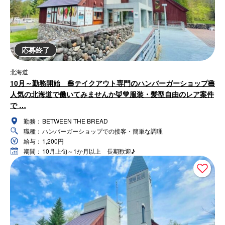
応募終了
北海道
10月～勤務開始 🍔テイクアウト専門のハンバーガーショップ🍔
人気の北海道で働いてみませんか🦊💚服装・髪型自由のレア案件
で …
勤務：
BETWEEN THE BREAD
職種：
ハンバーガーショップでの接客・簡単な調理
給与：
1,200円
期間：
10月上旬～1か月以上 長期歓迎♪