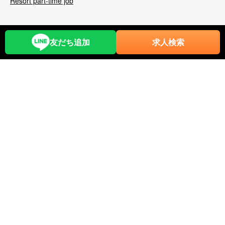
Resort part-time job
友だち追加
求人検索
リゾートバイトで仕事もお金も思い出も!!
【ジョブリゾ】
リゾートバイト求人一覧
特集一覧
リゾートバイトが初めての方へ
JobResortとは
派遣で働くメリット
適職診断
登録を先にするメリット
職種紹介
お役立ちコラム
リゾートバイト体験談
ジョブリゾクラブ
よくある質問
ホテルサポート
人材をお探しの企業様へ
お問い合わせ
お知らせ
運営会社（トラストワイ）
利用規約
プライバシーポリシー
採用情報