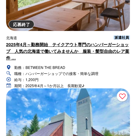
応募終了
派遣社員
北海道
2025年4月～勤務開始 テイクアウト専門のハンバーガーショッ
プ 人気の北海道で働いてみませんか 服装・髪型自由のレア案
件 …
勤務：
BETWEEN THE BREAD
職種：
ハンバーガーショップでの接客・簡単な調理
給与：
1,200円
期間：
2025年4月～1か月以上 長期歓迎♪