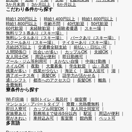
3か月未満
3か月以上
6か月以上
こだわり条件から探す
時給1,200円以上
時給1,400円以上
時給1,600円以上
時給1,800円以上
年齢不問
40代歓迎
50代歓迎
60代歓迎
未経験歓迎
経験者優遇
スキー場
無料リフト券あり（スキー場）
無料レンタルあり（スキー場）
パークあり（スキー場）
スクールあり（スキー場）
ナイターあり（スキー場）
月給25万以上
交通費全額支給
前払い・日払い可
人間関係◎
出会いが多い
カップルOK
夫婦OK
友人同士OK
周辺が便利
即日勤務可
プール・ジム等利用可
まかない自慢
中抜け勤務
ネイルOK
夜勤
大量募集
学生歓迎
山・高原
残業が多い
残業が少ない
海近く
温泉入浴可
湖
満了ボーナス有
茶髪OK
語学力が活かせる
通しシフト
都市へのアクセス◎
長髪OK
離島
食費無料
寮条件から探す
Wi-Fi完備
個別トイレ・風呂付
個室寮
マンション・アパートタイプ
寮費・光熱費無料
即日入寮可
カップル同室OK
友人同士同室可
家族寮あり
勤務地まで徒歩5分以内
駅近
周辺が便利
寮がきれい
車持込み可
客室寮
館内寮
ペット可
多言語