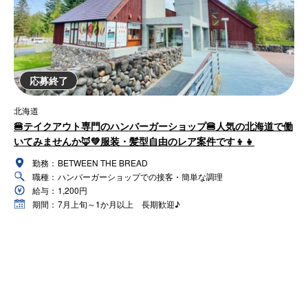
応募終了
北海道
🍔テイクアウト専門のハンバーガーショップ🍔人気の北海道で働
いてみませんか🦊💚服装・髪型自由のレア案件です👦👧
勤務：
BETWEEN THE BREAD
職種：
ハンバーガーショップでの接客・簡単な調理
給与：
1,200円
期間：
7月上旬～1か月以上 長期歓迎♪