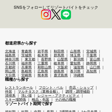
SNSをフォローしてリゾートバイトをチェック
都道府県から探す
北海道
青森県
岩手県
秋田県
山形県
宮城県
福島県
茨城県
栃木県
群馬県
埼玉県
千葉県
神奈川県
東京都
長野県
山梨県
新潟県
富山県
石川県
福井県
三重県
岐阜県
愛知県
静岡県
京都府
兵庫県
和歌山県
大阪府
滋賀県
山口県
岡山県
島根県
広島県
徳島県
香川県
高知県
大分県
宮崎県
熊本県
鹿児島県
沖縄県
職種から探す
レストランホール
フロント・ベル
売店・ショップ
仲居
マルチタスク（業務全般）
調理・調理補助
清掃系
洗い場
レジャー・アクティビティ
スキー場関係
検品・包装
その他の職種
リゾートバイト期間で探す
超短期
短期
中期
長期
2週間未満
1か月未満