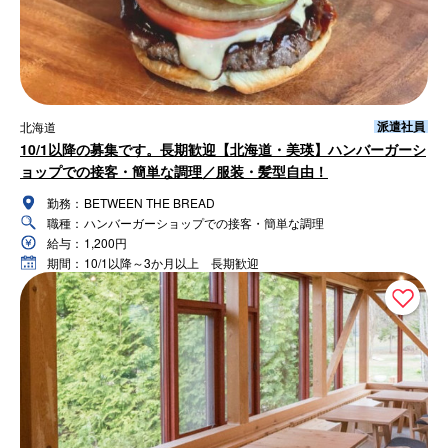
派遣社員
北海道
10/1以降の募集です。長期歓迎【北海道・美瑛】ハンバーガーシ
ョップでの接客・簡単な調理／服装・髪型自由！
勤務：
BETWEEN THE BREAD
職種：
ハンバーガーショップでの接客・簡単な調理
給与：
1,200円
期間：
10/1以降～3か月以上 長期歓迎