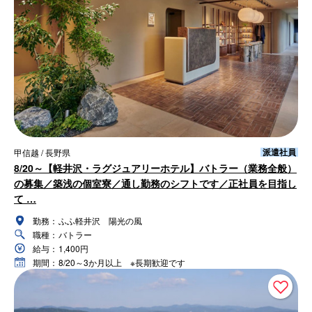
派遣社員
甲信越 / 長野県
8/20～【軽井沢・ラグジュアリーホテル】バトラー（業務全般）
の募集／築浅の個室寮／通し勤務のシフトです／正社員を目指し
て …
勤務：
ふふ軽井沢 陽光の風
職種：
バトラー
給与：
1,400円
期間：
8/20～3か月以上 ※長期歓迎です