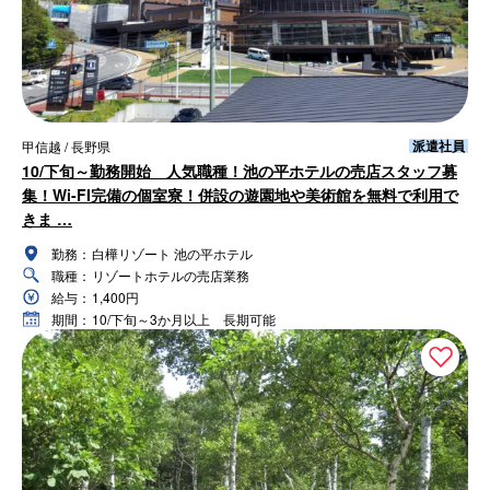
派遣社員
甲信越 / 長野県
10/下旬～勤務開始 人気職種！池の平ホテルの売店スタッフ募
集！Wi-FI完備の個室寮！併設の遊園地や美術館を無料で利用で
きま …
勤務：
白樺リゾート 池の平ホテル
職種：
リゾートホテルの売店業務
給与：
1,400円
期間：
10/下旬～3か月以上 長期可能