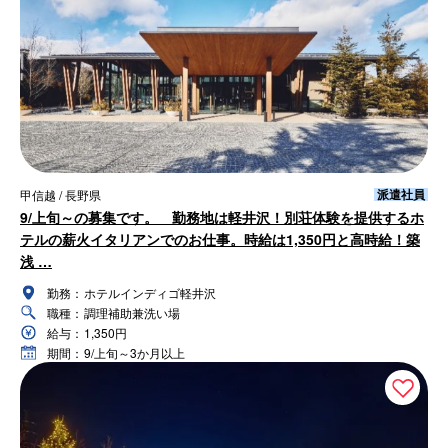
派遣社員
甲信越 / 長野県
9/上旬～の募集です。 勤務地は軽井沢！別荘体験を提供するホ
テルの薪火イタリアンでのお仕事。時給は1,350円と高時給！築
浅 …
勤務：
ホテルインディゴ軽井沢
職種：
調理補助兼洗い場
給与：
1,350円
期間：
9/上旬～3か月以上