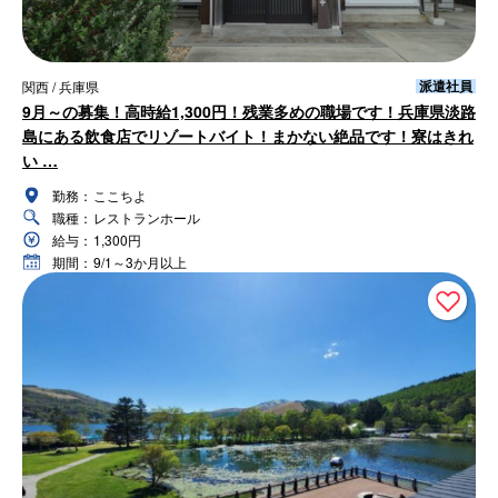
派遣社員
関西 / 兵庫県
9月～の募集！高時給1,300円！残業多めの職場です！兵庫県淡路
島にある飲食店でリゾートバイト！まかない絶品です！寮はきれ
い …
勤務：
ここちよ
職種：
レストランホール
給与：
1,300円
期間：
9/1～3か月以上