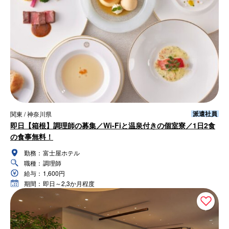
派遣社員
関東 / 神奈川県
即日【箱根】調理師の募集／Wi-Fiと温泉付きの個室寮／1日2食
の食事無料！
勤務：
富士屋ホテル
職種：
調理師
給与：
1,600円
期間：
即日～2,3か月程度