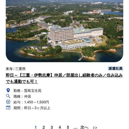
派遣社員
東海 / 三重県
即日～【三重・伊勢志摩】仲居／部屋出し経験者のみ／住み込み
でも通勤でも可！
勤務：
賢島宝生苑
職種：
仲居
給与：
1,450～1,500円
期間：
即日～3ヶ月以上
1
2
3
4
5
…
次へ
>>