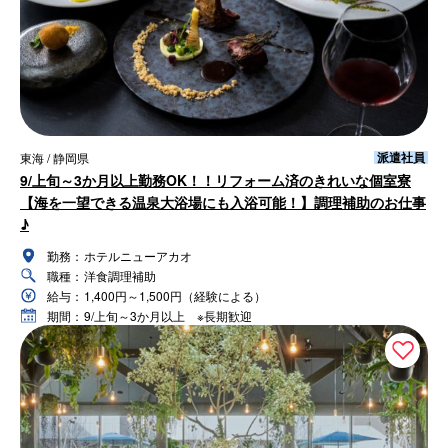
派遣社員
東海 / 静岡県
9/上旬～3か月以上勤務OK！！リフォーム済のきれいな個室寮
【海を一望できる温泉大浴場にも入浴可能！】調理補助のお仕事
♪
勤務：
ホテルニューアカオ
職種：
洋食調理補助
給与：
1,400円～1,500円（経験による）
期間：
9/上旬～3か月以上 ※長期歓迎