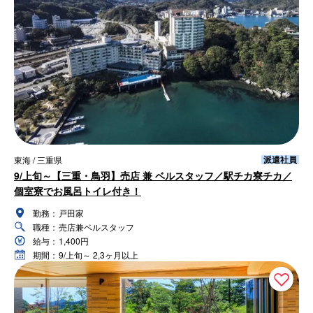
派遣社員
東海 / 三重県
9/上旬～【三重・鳥羽】売店 兼 ベルスタッフ／駅チカ寮チカ／
個室寮でお風呂トイレ付き！
勤務：
戸田家
職種：
売店兼ベルスタッフ
給与：
1,400円
期間：
9/上旬～ 2,3ヶ月以上