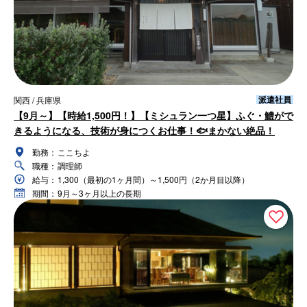
派遣社員
関西 / 兵庫県
【9月～】【時給1,500円！】【ミシュラン一つ星】ふぐ・鱧がで
きるようになる、技術が身につくお仕事！🐟まかない絶品！
勤務：
ここちよ
職種：
調理師
給与：
1,300（最初の1ヶ月間）～1,500円（2か月目以降）
期間：
9月～3ヶ月以上の長期