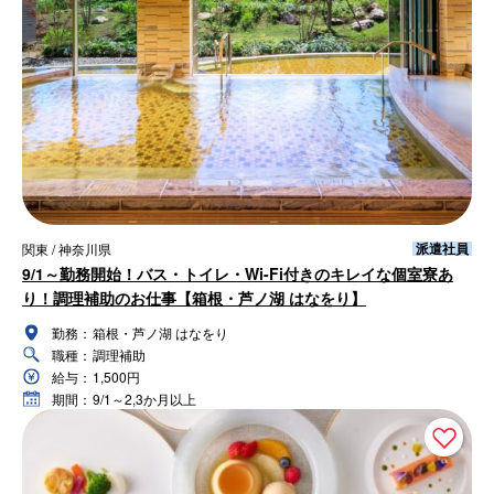
派遣社員
関東 / 神奈川県
9/1～勤務開始！バス・トイレ・Wi-Fi付きのキレイな個室寮あ
り！調理補助のお仕事【箱根・芦ノ湖 はなをり】
勤務：
箱根・芦ノ湖 はなをり
職種：
調理補助
給与：
1,500円
期間：
9/1～2,3か月以上