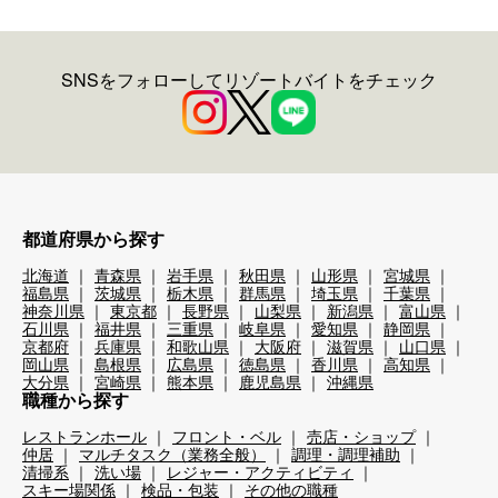
SNSをフォローしてリゾートバイトをチェック
都道府県から探す
北海道
青森県
岩手県
秋田県
山形県
宮城県
福島県
茨城県
栃木県
群馬県
埼玉県
千葉県
神奈川県
東京都
長野県
山梨県
新潟県
富山県
石川県
福井県
三重県
岐阜県
愛知県
静岡県
京都府
兵庫県
和歌山県
大阪府
滋賀県
山口県
岡山県
島根県
広島県
徳島県
香川県
高知県
大分県
宮崎県
熊本県
鹿児島県
沖縄県
職種から探す
レストランホール
フロント・ベル
売店・ショップ
仲居
マルチタスク（業務全般）
調理・調理補助
清掃系
洗い場
レジャー・アクティビティ
スキー場関係
検品・包装
その他の職種