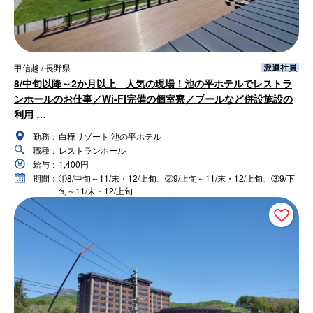
派遣社員
甲信越 / 長野県
8/中旬以降～2か月以上 人気の現場！池の平ホテルでレストラ
ンホールのお仕事／Wi-FI完備の個室寮／プールなど併設施設の
利用 …
勤務：
白樺リゾート 池の平ホテル
職種：
レストランホール
給与：
1,400円
期間：
①8/中旬～11/末・12/上旬、②9/上旬～11/末・12/上旬、③9/下
旬～11/末・12/上旬