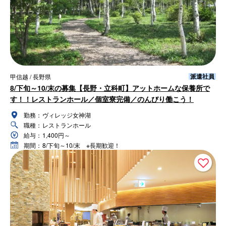
派遣社員
甲信越 / 長野県
8/下旬～10/末の募集【長野・立科町】アットホームな保養所で
す！！レストランホール／個室寮完備／のんびり働こう！
勤務：
ヴィレッジ女神湖
職種：
レストランホール
給与：
1,400円～
期間：
8/下旬～10/末 ※長期歓迎！