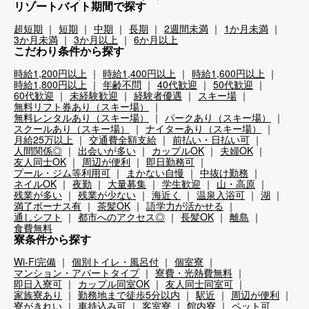
リゾートバイト期間で探す
超短期
短期
中期
長期
2週間未満
1か月未満
3か月未満
3か月以上
6か月以上
こだわり条件から探す
時給1,200円以上
時給1,400円以上
時給1,600円以上
時給1,800円以上
年齢不問
40代歓迎
50代歓迎
60代歓迎
未経験歓迎
経験者優遇
スキー場
無料リフト券あり（スキー場）
無料レンタルあり（スキー場）
パークあり（スキー場）
スクールあり（スキー場）
ナイターあり（スキー場）
月給25万以上
交通費全額支給
前払い・日払い可
人間関係◎
出会いが多い
カップルOK
夫婦OK
友人同士OK
周辺が便利
即日勤務可
プール・ジム等利用可
まかない自慢
中抜け勤務
ネイルOK
夜勤
大量募集
学生歓迎
山・高原
残業が多い
残業が少ない
海近く
温泉入浴可
湖
満了ボーナス有
茶髪OK
語学力が活かせる
通しシフト
都市へのアクセス◎
長髪OK
離島
食費無料
寮条件から探す
Wi-Fi完備
個別トイレ・風呂付
個室寮
マンション・アパートタイプ
寮費・光熱費無料
即日入寮可
カップル同室OK
友人同士同室可
家族寮あり
勤務地まで徒歩5分以内
駅近
周辺が便利
寮がきれい
車持込み可
客室寮
館内寮
ペット可