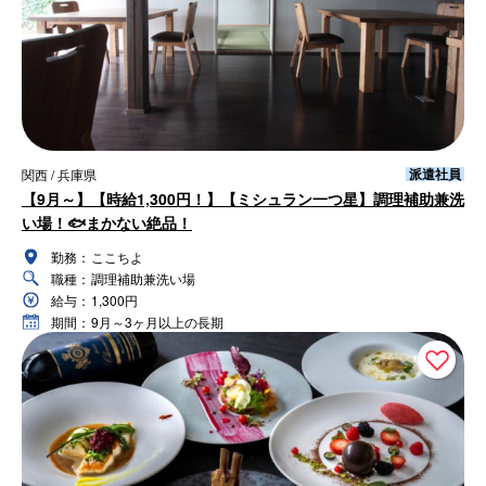
派遣社員
関西 / 兵庫県
【9月～】【時給1,300円！】【ミシュラン一つ星】調理補助兼洗
い場！🐟まかない絶品！
勤務：
ここちよ
職種：
調理補助兼洗い場
給与：
1,300円
期間：
9月～3ヶ月以上の長期