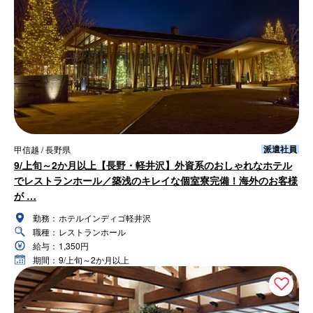
派遣社員
甲信越 / 長野県
9/上旬～2か月以上【長野・軽井沢】外資系のおしゃれなホテル
でレストランホール／築浅のキレイな個室寮完備！海外のお客様
が …
勤務：
ホテルインディゴ軽井沢
職種：
レストランホール
給与：
1,350円
期間：
9/上旬～2か月以上