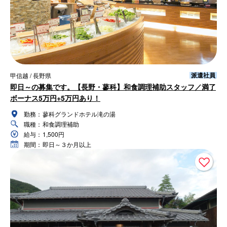
派遣社員
甲信越 / 長野県
即日～の募集です。【長野・蓼科】和食調理補助スタッフ／満了
ボーナス5万円+5万円あり！
勤務：
蓼科グランドホテル滝の湯
職種：
和食調理補助
給与：
1,500円
期間：
即日～３か月以上