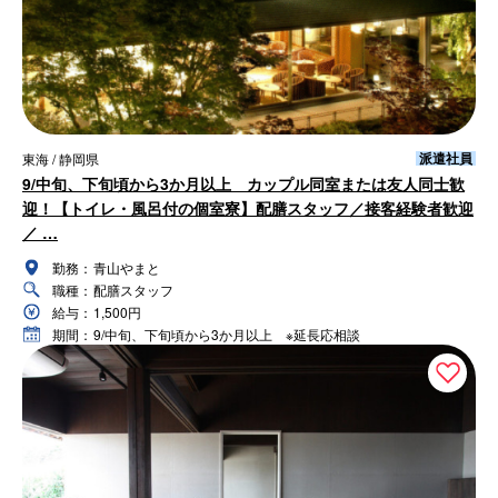
派遣社員
東海 / 静岡県
9/中旬、下旬頃から3か月以上 カップル同室または友人同士歓
迎！【トイレ・風呂付の個室寮】配膳スタッフ／接客経験者歓迎
／ …
勤務：
青山やまと
職種：
配膳スタッフ
給与：
1,500円
期間：
9/中旬、下旬頃から3か月以上 ※延長応相談