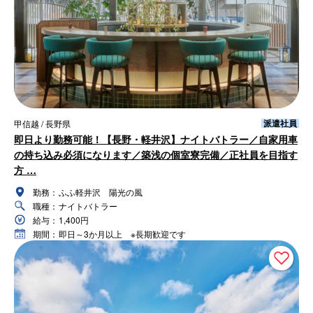
派遣社員
甲信越 / 長野県
即日より勤務可能！【長野・軽井沢】ナイトバトラー／自家用車
の持ち込み必須になります／築浅の個室寮完備／正社員を目指す
方 …
勤務：
ふふ軽井沢 陽光の風
職種：
ナイトバトラー
給与：
1,400円
期間：
即日～3か月以上 ※長期歓迎です