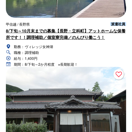
派遣社員
甲信越 / 長野県
8/下旬～10月末までの募集【長野・立科町】アットホームな保養
所です！！調理補助／個室寮完備／のんびり働こう！
勤務：
ヴィレッジ女神湖
職種：
調理補助
給与：
1,400円
期間：
8/下旬～2か月程度 ※長期歓迎！