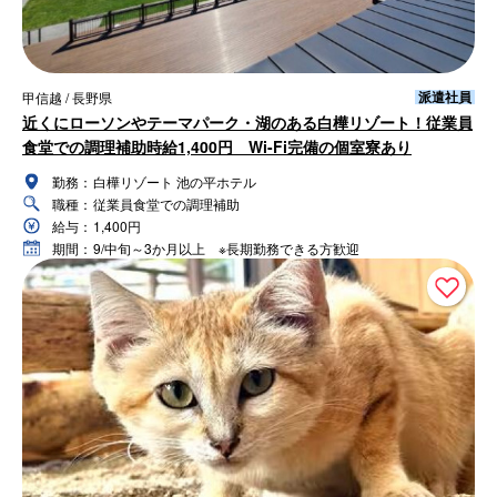
派遣社員
甲信越 / 長野県
近くにローソンやテーマパーク・湖のある白樺リゾート！従業員
食堂での調理補助時給1,400円 Wi-Fi完備の個室寮あり
勤務：
白樺リゾート 池の平ホテル
職種：
従業員食堂での調理補助
給与：
1,400円
期間：
9/中旬～3か月以上 ※長期勤務できる方歓迎