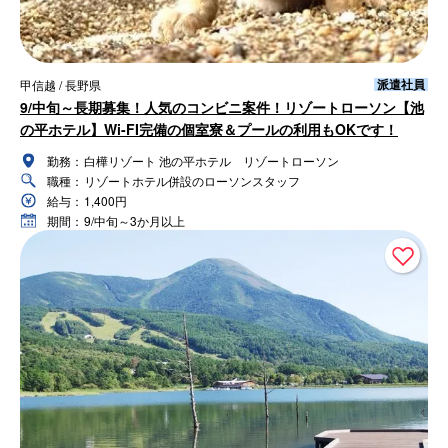
派遣社員
甲信越 / 長野県
9/中旬～長期募集！人気のコンビニ案件！リゾートローソン【池
の平ホテル】Wi-FI完備の個室寮＆プールの利用もOKです！
勤務：
白樺リゾート 池の平ホテル リゾートローソン
職種：
リゾートホテル併設のローソンスタッフ
給与：
1,400円
期間：
9/中旬～3か月以上