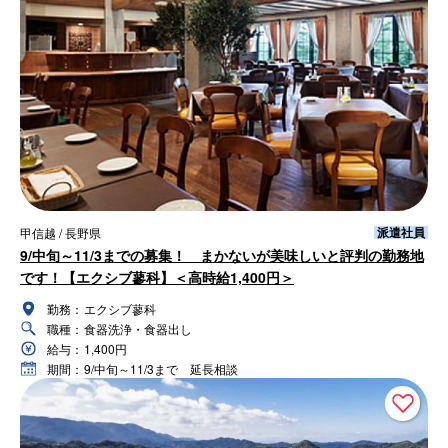
派遣社員
甲信越 / 長野県
9/中旬～11/3までの募集！ まかないが美味しいと評判の勤務地
です！【エクシブ蓼科】＜高時給1,400円＞
勤務：
エクシブ蓼科
職種：
食器洗浄・食器出し
給与：
1,400円
期間：
9/中旬～11/3まで 延長相談