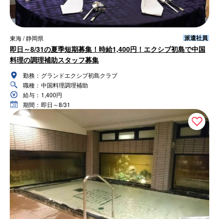
派遣社員
東海 / 静岡県
即日～8/31の夏季短期募集！時給1,400円！エクシブ初島で中国
料理の調理補助スタッフ募集
勤務：
グランドエクシブ初島クラブ
職種：
中国料理調理補助
給与：
1,400円
期間：
即日～8/31