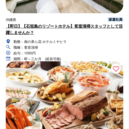
派遣社員
沖縄県
【即日】【石垣島のリゾートホテル】客室清掃スタッフとして活
躍しませんか？
勤務：
南の美ら花 ホテルミヤヒラ
職種：
客室清掃
給与：
1050円
期間：
即～三か月 (延長可能)