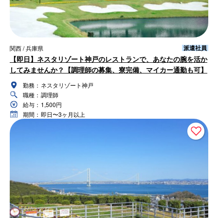
派遣社員
関西 / 兵庫県
【即日】ネスタリゾート神戸のレストランで、あなたの腕を活か
してみませんか？【調理師の募集、寮完備、マイカー通勤も可】
勤務：
ネスタリゾート神戸
職種：
調理師
給与：
1,500円
期間：
即日〜3ヶ月以上