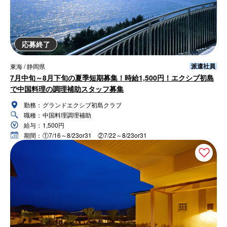
応募終了
派遣社員
東海 / 静岡県
7月中旬～8月下旬の夏季短期募集！時給1,500円！エクシブ初島
で中国料理の調理補助スタッフ募集
勤務：
グランドエクシブ初島クラブ
職種：
中国料理調理補助
給与：
1,500円
期間：
①7/16～8/23or31 ②7/22～8/23or31