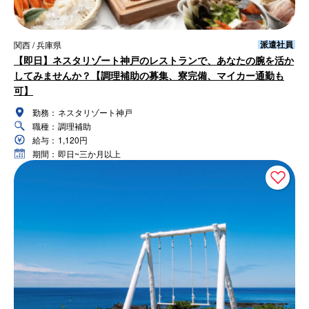
派遣社員
関西 / 兵庫県
【即日】ネスタリゾート神戸のレストランで、あなたの腕を活か
してみませんか？【調理補助の募集、寮完備、マイカー通勤も
可】
勤務：
ネスタリゾート神戸
職種：
調理補助
給与：
1,120円
期間：
即日~三か月以上