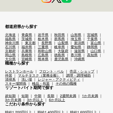
都道府県から探す
北海道
青森県
岩手県
秋田県
山形県
宮城県
福島県
茨城県
栃木県
群馬県
埼玉県
千葉県
神奈川県
東京都
長野県
山梨県
新潟県
富山県
石川県
福井県
三重県
岐阜県
愛知県
静岡県
京都府
兵庫県
和歌山県
大阪府
滋賀県
山口県
岡山県
島根県
広島県
徳島県
香川県
高知県
大分県
宮崎県
熊本県
鹿児島県
沖縄県
職種から探す
レストランホール
フロント・ベル
売店・ショップ
仲居
マルチタスク（業務全般）
調理・調理補助
清掃系
洗い場
レジャー・アクティビティ
スキー場関係
検品・包装
その他の職種
リゾートバイト期間で探す
超短期
短期
中期
長期
2週間未満
1か月未満
3か月未満
3か月以上
6か月以上
こだわり条件から探す
時給1,200円以上
時給1,400円以上
時給1,600円以上