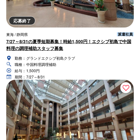
応募終了
派遣社員
東海 / 静岡県
7/27～8/31の夏季短期募集！時給1,500円！エクシブ初島で中国
料理の調理補助スタッフ募集
勤務：
グランドエクシブ初島クラブ
職種：
中国料理調理補助
給与：
1,500円
期間：
7/27～8/31