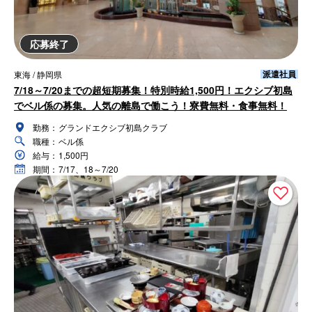
応募終了
派遣社員
東海 / 静岡県
7/18～7/20までの超短期募集！特別時給1,500円！エクシブ初島
でベル係の募集。人気の離島で働こう！寮費無料・食事無料！
勤務：
グランドエクシブ初島クラブ
職種：
ベル係
給与：
1,500円
期間：
7/17、18～7/20