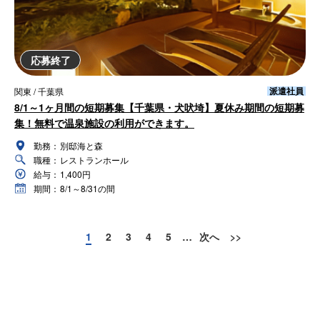
応募終了
派遣社員
関東 / 千葉県
8/1～1ヶ月間の短期募集【千葉県・犬吠埼】夏休み期間の短期募
集！無料で温泉施設の利用ができます。
勤務：
別邸海と森
職種：
レストランホール
給与：
1,400円
期間：
8/1～8/31の間
1
2
3
4
5
…
次へ
>>