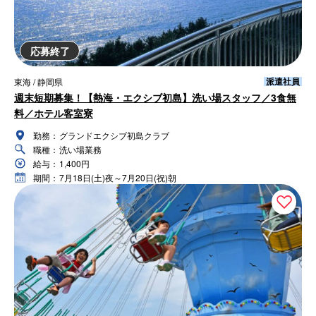
応募終了
派遣社員
東海 / 静岡県
週末短期募集！【熱海・エクシブ初島】洗い場スタッフ／3食無
料／ホテル客室寮
勤務：
グランドエクシブ初島クラブ
職種：
洗い場業務
給与：
1,400円
期間：
7月18日(土)夜～7月20日(祝)朝