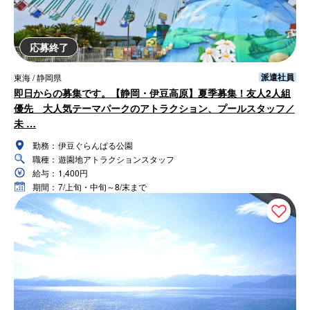
応募終了
派遣社員
東海 / 静岡県
即日からの募集です。【静岡・伊豆高原】夏季募集！友人2人組
優先 大人気テーマパークのアトラクション、プールスタッフ／
未 …
勤務：
伊豆ぐらんぱる公園
職種：
遊園地アトラクションスタッフ
給与：
1,400円
期間：
7/上旬・中旬～8/末まで