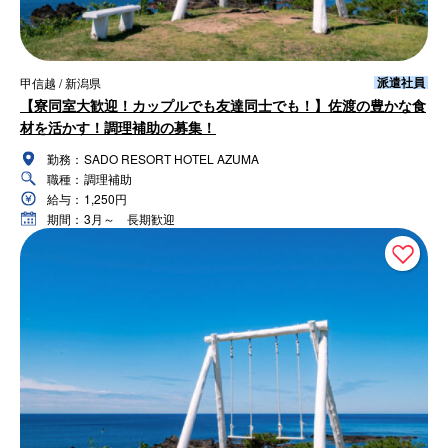
派遣社員
甲信越 / 新潟県
【寮同室大歓迎！カップルでも友達同士でも！】佐渡の豊かな食
材を活かす！調理補助の募集！
勤務：
SADO RESORT HOTEL AZUMA
職種：
調理補助
給与：
1,250円
期間：
3月～ 長期歓迎