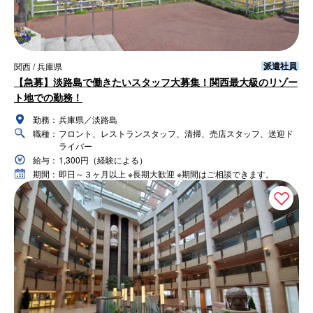
派遣社員
関西 / 兵庫県
【急募】淡路島で働きたいスタッフ大募集！関西最大級のリゾー
ト地での勤務！
勤務：
兵庫県／淡路島
職種：
フロント、レストランスタッフ、清掃、売店スタッフ、送迎ド
ライバー
給与：
1,300円（経験による）
期間：
即日～３ヶ月以上 ※長期大歓迎 ※期間はご相談できます。