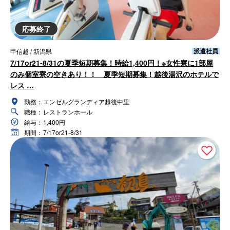
応募終了
派遣社員
甲信越 / 新潟県
7/17or21-8/31の夏季短期募集！時給1,400円！※女性寮に1部屋
のみ個室寮の空きあり！！ 夏季短期募集！越後湯沢のホテルで
レス …
勤務：
エンゼルグランディア越後中里
職種：
レストランホール
給与：
1,400円
期間：
7/17or21-8/31