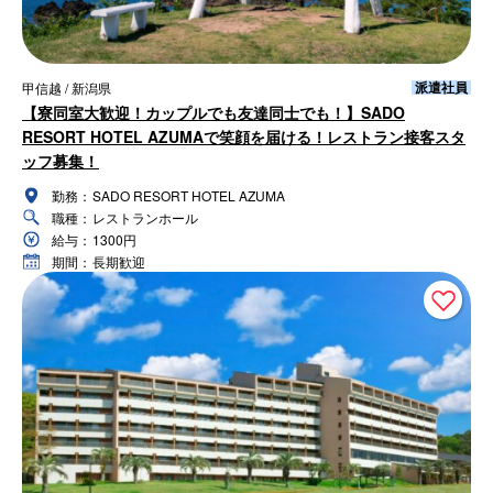
派遣社員
甲信越 / 新潟県
【寮同室大歓迎！カップルでも友達同士でも！】SADO
RESORT HOTEL AZUMAで笑顔を届ける！レストラン接客スタ
ッフ募集！
勤務：
SADO RESORT HOTEL AZUMA
職種：
レストランホール
給与：
1300円
期間：
長期歓迎