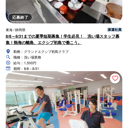
応募終了
派遣社員
東海 / 静岡県
8/8～8/31までの夏季短期募集！学生必見！ 洗い場スタッフ募
集！熱海の離島、エクシブ初島で働こう。
勤務：
グランドエクシブ初島クラブ
職種：
洗い場業務
給与：
1,500円
期間：
8/8～8/31