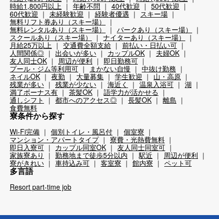
時給1,800円以上
年齢不問
40代歓迎
50代歓迎
60代歓迎
未経験歓迎
経験者優遇
スキー場
無料リフト券あり（スキー場）
無料レンタルあり（スキー場）
パークあり（スキー場）
スクールあり（スキー場）
ナイターあり（スキー場）
月給25万以上
交通費全額支給
前払い・日払い可
人間関係◎
出会いが多い
カップルOK
夫婦OK
友人同士OK
周辺が便利
即日勤務可
プール・ジム等利用可
まかない自慢
中抜け勤務
ネイルOK
夜勤
大量募集
学生歓迎
山・高原
残業が多い
残業が少ない
海近く
温泉入浴可
湖
満了ボーナス有
茶髪OK
語学力が活かせる
通しシフト
都市へのアクセス◎
長髪OK
離島
食費無料
寮条件から探す
Wi-Fi完備
個別トイレ・風呂付
個室寮
マンション・アパートタイプ
寮費・光熱費無料
即日入寮可
カップル同室OK
友人同士同室可
家族寮あり
勤務地まで徒歩5分以内
駅近
周辺が便利
寮がきれい
車持込み可
客室寮
館内寮
ペット可
多言語
Resort part-time job