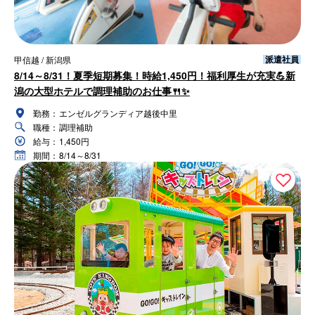
派遣社員
甲信越 / 新潟県
8/14～8/31！夏季短期募集！時給1,450円！福利厚生が充実💪新
潟の大型ホテルで調理補助のお仕事🍴✨
勤務：
エンゼルグランディア越後中里
職種：
調理補助
給与：
1,450円
期間：
8/14～8/31