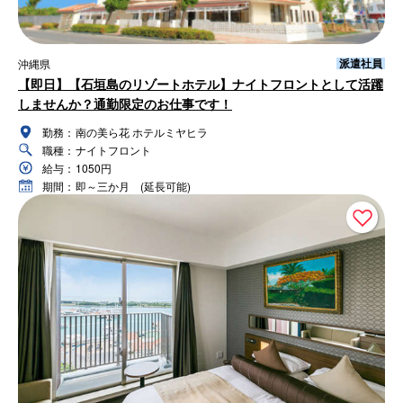
派遣社員
沖縄県
【即日】【石垣島のリゾートホテル】ナイトフロントとして活躍
しませんか？通勤限定のお仕事です！
勤務：
南の美ら花 ホテルミヤヒラ
職種：
ナイトフロント
給与：
1050円
期間：
即～三か月 (延長可能)