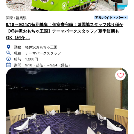
アルバイト・パート
関東 / 群馬県
9/18～9/24の短期募集！個室寮完備！遊園地スタッフ残り僅か
【軽井沢おもちゃ王国】テーマパークスタッフ／夏季短期も
OK［紹介 …
勤務：
軽井沢おもちゃ王国
職種：
テーマパークスタッフ
給与：
1,200円
期間：
9/18（赴任）～9/24（帰任）