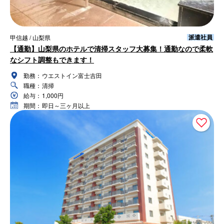
派遣社員
甲信越 / 山梨県
【通勤】山梨県のホテルで清掃スタッフ大募集！通勤なので柔軟
なシフト調整もできます！
勤務：
ウエストイン富士吉田
職種：
清掃
給与：
1,000円
期間：
即日～三ヶ月以上