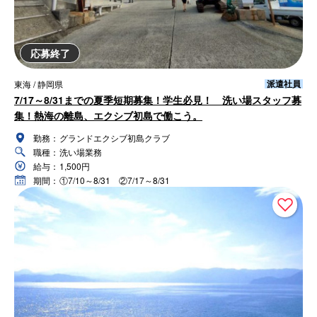
応募終了
派遣社員
東海 / 静岡県
7/17～8/31までの夏季短期募集！学生必見！ 洗い場スタッフ募
集！熱海の離島、エクシブ初島で働こう。
勤務：
グランドエクシブ初島クラブ
職種：
洗い場業務
給与：
1,500円
期間：
①7/10～8/31 ②7/17～8/31