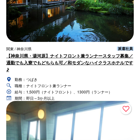
派遣社員
関東 / 神奈川県
【神奈川県・湯河原】ナイトフロント兼ランナースタッフ募集／
通勤でも入寮でもどちらも可／和モダンなハイクラスホテルです
♪
勤務：
つばき
職種：
ナイトフロント兼ランナー
給与：
1,500円（ナイトフロント）、1300円（ランナー）
期間：
即日～3か月以上