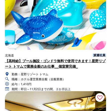
派遣社員
北海道
【高時給】プール施設・ゴンドラ無料で使用できます！星野リゾ
ート トマムで業務全般のお仕事__個室寮完備_
勤務：
星野リゾート トマム
職種：
ホテル運営業務全般（全般業務）
給与：
1,410円
期間：
即日～11月2日までの間、２か月以上