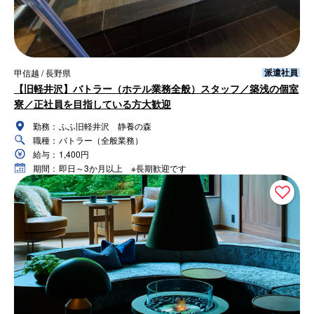
派遣社員
甲信越 / 長野県
【旧軽井沢】バトラー（ホテル業務全般）スタッフ／築浅の個室
寮／正社員を目指している方大歓迎
勤務：
ふふ旧軽井沢 静養の森
職種：
バトラー（全般業務）
給与：
1,400円
期間：
即日～3か月以上 ※長期歓迎です