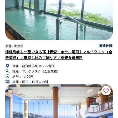
派遣社員
東北 / 青森県
津軽海峡を一望できる宿【青森・ホテル竜飛】マルチタスク（全
般業務）／車持ち込み可能な方／寮費食費無料
勤務：
龍飛崎温泉 ホテル竜飛
職種：
マルチタスク（全般業務）
給与：
1,400円
期間：
即日～10月末の間