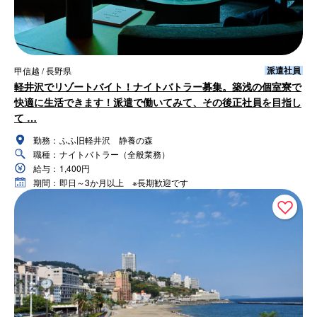
派遣社員
甲信越 / 長野県
軽井沢でリゾートバイト！ナイトバトラー募集。築浅の個室寮で
快適に生活できます！派遣で働いてみて、その後正社員を目指し
て …
勤務：
ふふ旧軽井沢 静養の森
職種：
ナイトバトラー（全般業務）
給与：
1,400円
期間：
即日～3か月以上 ※長期歓迎です