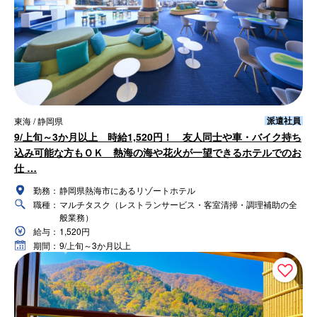
派遣社員
東海 / 静岡県
9/上旬～3か月以上 時給1,520円！ 友人同士や車・バイク持ち
込み可能な方もＯＫ 熱海の海や花火が一望できるホテルでのお
仕 …
勤務：
静岡県熱海市にあるリゾートホテル
職種：
マルチタスク（レストランサービス・客室清掃・調理補助の全
般業務）
給与：
1,520円
期間：
9/上旬～3か月以上