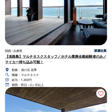
派遣社員
関西 / 兵庫県
【淡路島】マルチタスクスタッフ／ホテル業務全般経験者のみ／
マイカー持ち込み可能！
勤務：
渚の荘 花季
職種：
マルチタスク
給与：
1,300円
期間：
即日～2ヶ月以上