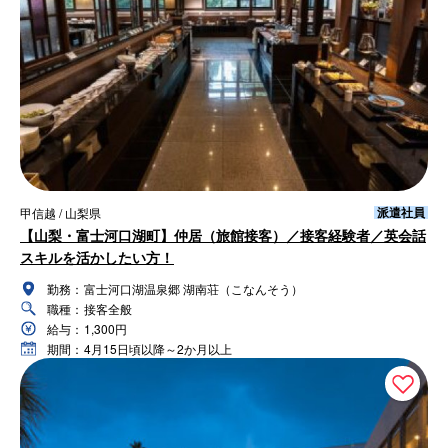
派遣社員
甲信越 / 山梨県
【山梨・富士河口湖町】仲居（旅館接客）／接客経験者／英会話
スキルを活かしたい方！
勤務：
富士河口湖温泉郷 湖南荘（こなんそう）
職種：
接客全般
給与：
1,300円
期間：
4月15日頃以降～2か月以上