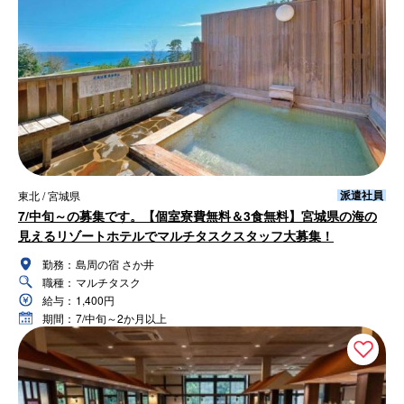
派遣社員
東北 / 宮城県
7/中旬～の募集です。【個室寮費無料＆3食無料】宮城県の海の
見えるリゾートホテルでマルチタスクスタッフ大募集！
勤務：
島周の宿 さか井
職種：
マルチタスク
給与：
1,400円
期間：
7/中旬～2か月以上