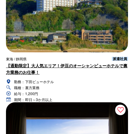
派遣社員
東海 / 静岡県
【通勤限定】大人気エリア！伊豆のオーシャンビューホテルで裏
方業務のお仕事！
勤務：
下田ビューホテル
職種：
裏方業務
給与：
1,200円
期間：
即日～3か月以上