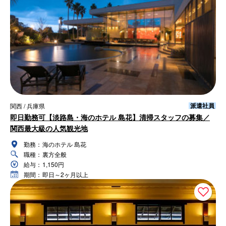
派遣社員
関西 / 兵庫県
即日勤務可【淡路島・海のホテル 島花】清掃スタッフの募集／
関西最大級の人気観光地
勤務：
海のホテル 島花
職種：
裏方全般
給与：
1,150円
期間：
即日～2ヶ月以上