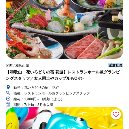
派遣社員
関西 / 和歌山県
【和歌山・花いろどりの宿 花游】レストランホール兼グランピ
ングスタッフ／友人同士やカップルもOK✨
勤務：
花いろどりの宿 花游
職種：
レストランホール兼グランピングスタッフ
給与：
1,300円～（経験による）
期間：
7/上旬～8月末以降