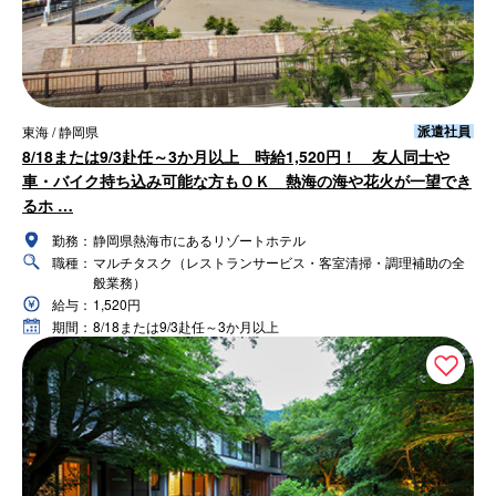
派遣社員
東海 / 静岡県
8/18または9/3赴任～3か月以上 時給1,520円！ 友人同士や
車・バイク持ち込み可能な方もＯＫ 熱海の海や花火が一望でき
るホ …
勤務：
静岡県熱海市にあるリゾートホテル
職種：
マルチタスク（レストランサービス・客室清掃・調理補助の全
般業務）
給与：
1,520円
期間：
8/18または9/3赴任～3か月以上