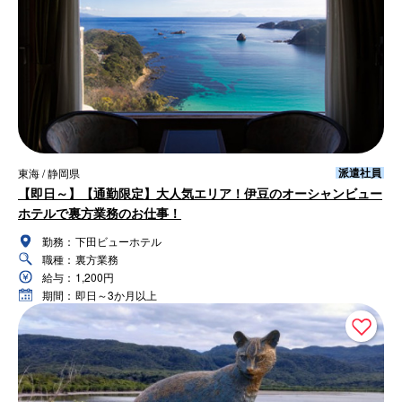
派遣社員
東海 / 静岡県
【即日～】【通勤限定】大人気エリア！伊豆のオーシャンビュー
ホテルで裏方業務のお仕事！
勤務：
下田ビューホテル
職種：
裏方業務
給与：
1,200円
期間：
即日～3か月以上