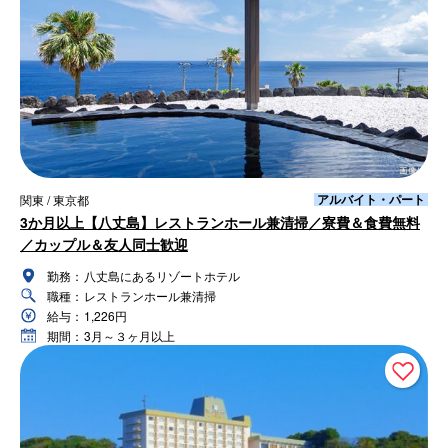
アルバイト・パート
関東 / 東京都
3か月以上【八丈島】レストランホール兼清掃／寮費＆食費無料
／カップル＆友人同士歓迎
勤務：
八丈島にあるリゾートホテル
職種：
レストランホール兼清掃
給与：
1,226円
期間：
3月～３ヶ月以上