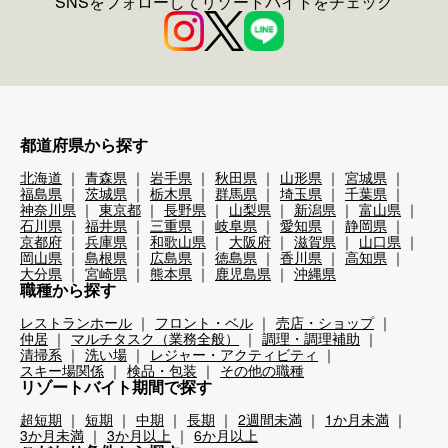
SNSをフォローしてリゾートバイトをチェック
都道府県から探す
北海道
青森県
岩手県
秋田県
山形県
宮城県
福島県
茨城県
栃木県
群馬県
埼玉県
千葉県
神奈川県
東京都
長野県
山梨県
新潟県
富山県
石川県
福井県
三重県
岐阜県
愛知県
静岡県
京都府
兵庫県
和歌山県
大阪府
滋賀県
山口県
岡山県
島根県
広島県
徳島県
香川県
高知県
大分県
宮崎県
熊本県
鹿児島県
沖縄県
職種から探す
レストランホール
フロント・ベル
売店・ショップ
仲居
マルチタスク（業務全般）
調理・調理補助
清掃系
洗い場
レジャー・アクティビティ
スキー場関係
検品・包装
その他の職種
リゾートバイト期間で探す
超短期
短期
中期
長期
2週間未満
1か月未満
3か月未満
3か月以上
6か月以上