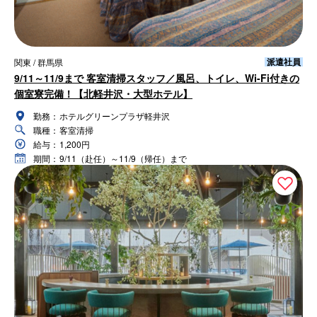
派遣社員
関東 / 群馬県
9/11～11/9まで 客室清掃スタッフ／風呂、トイレ、Wi-Fi付きの
個室寮完備！【北軽井沢・大型ホテル】
勤務：
ホテルグリーンプラザ軽井沢
職種：
客室清掃
給与：
1,200円
期間：
9/11（赴任）～11/9（帰任）まで