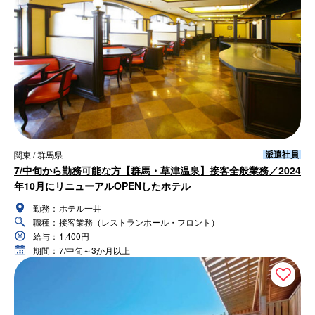
派遣社員
関東 / 群馬県
7/中旬から勤務可能な方【群馬・草津温泉】接客全般業務／2024
年10月にリニューアルOPENしたホテル
勤務：
ホテル一井
職種：
接客業務（レストランホール・フロント）
給与：
1,400円
期間：
7/中旬～3か月以上