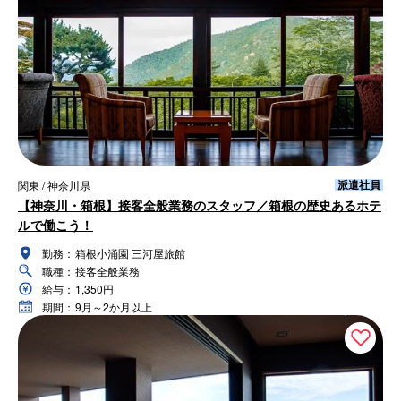
派遣社員
関東 / 神奈川県
【神奈川・箱根】接客全般業務のスタッフ／箱根の歴史あるホテ
ルで働こう！
勤務：
箱根小涌園 三河屋旅館
職種：
接客全般業務
給与：
1,350円
期間：
9月～2か月以上