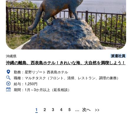
派遣社員
沖縄県
沖縄の離島、西表島ホテル！きれいな海、大自然を満喫しよう！
勤務：
星野リゾート 西表島ホテル
職種：
マルチタスク（フロント、清掃、レストラン、調理の兼務）
給与：
1,250円
期間：
1月～3か月以上（延長相談）
1
2
3
4
5
…
次へ
>>