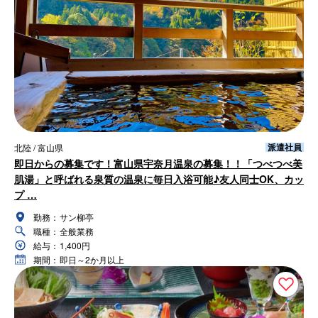
派遣社員
北陸 / 富山県
即日からの募集です！富山県宇奈月温泉の募集！！「つべつべ美
肌湯」と呼ばれる泉質の温泉に毎日入浴可能♪友人同士OK、カッ
プ …
勤務：
サン柳亭
職種：
全般業務
給与：
1,400円
期間：
即日～2か月以上