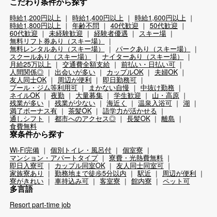
こだわり条件から探す
時給1,200円以上
時給1,400円以上
時給1,600円以上
時給1,800円以上
年齢不問
40代歓迎
50代歓迎
60代歓迎
未経験歓迎
経験者優遇
スキー場
無料リフト券あり（スキー場）
無料レンタルあり（スキー場）
パークあり（スキー場）
スクールあり（スキー場）
ナイターあり（スキー場）
月給25万以上
交通費全額支給
前払い・日払い可
人間関係◎
出会いが多い
カップルOK
夫婦OK
友人同士OK
周辺が便利
即日勤務可
プール・ジム等利用可
まかない自慢
中抜け勤務
ネイルOK
夜勤
大量募集
学生歓迎
山・高原
残業が多い
残業が少ない
海近く
温泉入浴可
湖
満了ボーナス有
茶髪OK
語学力が活かせる
通しシフト
都市へのアクセス◎
長髪OK
離島
食費無料
寮条件から探す
Wi-Fi完備
個別トイレ・風呂付
個室寮
マンション・アパートタイプ
寮費・光熱費無料
即日入寮可
カップル同室OK
友人同士同室可
家族寮あり
勤務地まで徒歩5分以内
駅近
周辺が便利
寮がきれい
車持込み可
客室寮
館内寮
ペット可
多言語
Resort part-time job