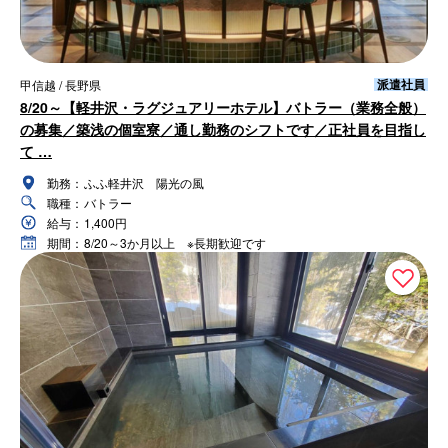
派遣社員
甲信越 / 長野県
8/20～【軽井沢・ラグジュアリーホテル】バトラー（業務全般）
の募集／築浅の個室寮／通し勤務のシフトです／正社員を目指し
て …
勤務：
ふふ軽井沢 陽光の風
職種：
バトラー
給与：
1,400円
期間：
8/20～3か月以上 ※長期歓迎です