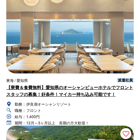
派遣社員
東海 / 愛知県
【寮費＆食費無料】愛知県のオーシャンビューホテルでフロント
スタッフの募集！好条件！マイカー持ち込み可能です！
勤務：
伊良湖オーシャンリゾート
職種：
フロント
給与：
1,400円
期間：
12月～3ヶ月以上 長期の方大歓迎！