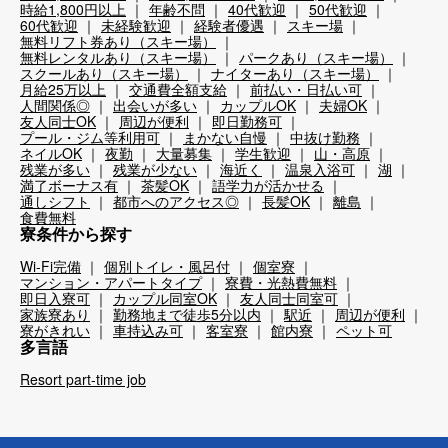
時給1,800円以上
年齢不問
40代歓迎
50代歓迎
60代歓迎
未経験歓迎
経験者優遇
スキー場
無料リフト券あり（スキー場）
無料レンタルあり（スキー場）
パークあり（スキー場）
スクールあり（スキー場）
ナイターあり（スキー場）
月給25万以上
交通費全額支給
前払い・日払い可
人間関係◎
出会いが多い
カップルOK
夫婦OK
友人同士OK
周辺が便利
即日勤務可
プール・ジム等利用可
まかない自慢
中抜け勤務
ネイルOK
夜勤
大量募集
学生歓迎
山・高原
残業が多い
残業が少ない
海近く
温泉入浴可
湖
満了ボーナス有
茶髪OK
語学力が活かせる
通しシフト
都市へのアクセス◎
長髪OK
離島
食費無料
寮条件から探す
Wi-Fi完備
個別トイレ・風呂付
個室寮
マンション・アパートタイプ
寮費・光熱費無料
即日入寮可
カップル同室OK
友人同士同室可
家族寮あり
勤務地まで徒歩5分以内
駅近
周辺が便利
寮がきれい
車持込み可
客室寮
館内寮
ペット可
多言語
Resort part-time job