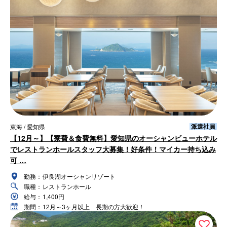
派遣社員
東海 / 愛知県
【12月～】【寮費＆食費無料】愛知県のオーシャンビューホテル
でレストランホールスタッフ大募集！好条件！マイカー持ち込み
可 …
勤務：
伊良湖オーシャンリゾート
職種：
レストランホール
給与：
1,400円
期間：
12月～3ヶ月以上 長期の方大歓迎！