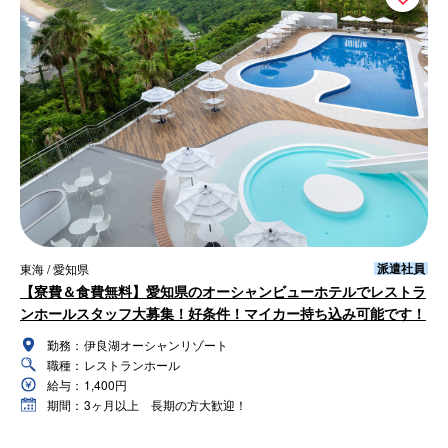
派遣社員
東海 / 愛知県
【寮費＆食費無料】愛知県のオーシャンビューホテルでレストラ
ンホールスタッフ大募集！好条件！マイカー持ち込み可能です！
勤務：
伊良湖オーシャンリゾート
職種：
レストランホール
給与：
1,400円
期間：
3ヶ月以上 長期の方大歓迎！