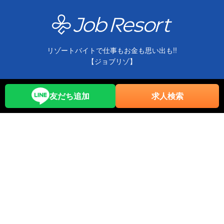
リゾートバイトで仕事もお金も思い出も!!
【ジョブリゾ】
リゾートバイト求人一覧
特集一覧
リゾートバイトが初めての方へ
JobResortとは
友だち追加
求人検索
派遣で働くメリット
適職診断
登録を先にするメリット
職種紹介
お役立ちコラム
リゾートバイト体験談
ジョブリゾクラブ
よくある質問
ホテルサポート
人材をお探しの企業様へ
お問い合わせ
お知らせ
運営会社（トラストワイ）
利用規約
プライバシーポリシー
採用情報
ホテル一覧
エリア情報