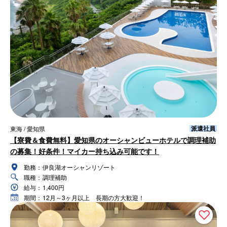
派遣社員
東海 / 愛知県
【寮費＆食費無料】愛知県のオーシャンビューホテルで調理補助
の募集！好条件！マイカー持ち込み可能です！
勤務：
伊良湖オーシャンリゾート
職種：
調理補助
給与：
1,400円
期間：
12月～3ヶ月以上 長期の方大歓迎！