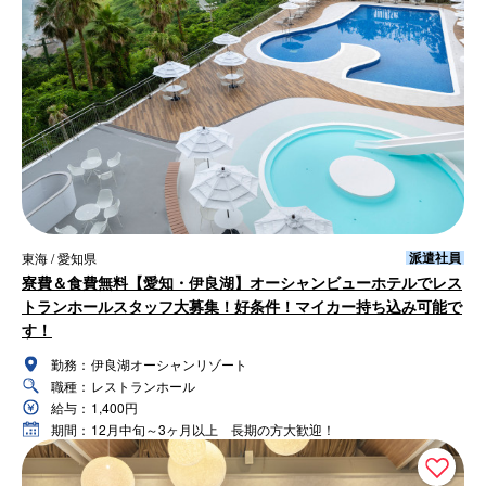
派遣社員
東海 / 愛知県
寮費＆食費無料【愛知・伊良湖】オーシャンビューホテルでレス
トランホールスタッフ大募集！好条件！マイカー持ち込み可能で
す！
勤務：
伊良湖オーシャンリゾート
職種：
レストランホール
給与：
1,400円
期間：
12月中旬～3ヶ月以上 長期の方大歓迎！