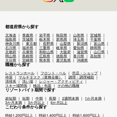
都道府県から探す
北海道
青森県
岩手県
秋田県
山形県
宮城県
福島県
茨城県
栃木県
群馬県
埼玉県
千葉県
神奈川県
東京都
長野県
山梨県
新潟県
富山県
石川県
福井県
三重県
岐阜県
愛知県
静岡県
京都府
兵庫県
和歌山県
大阪府
滋賀県
山口県
岡山県
島根県
広島県
徳島県
香川県
高知県
大分県
宮崎県
熊本県
鹿児島県
沖縄県
職種から探す
レストランホール
フロント・ベル
売店・ショップ
仲居
マルチタスク（業務全般）
調理・調理補助
清掃系
洗い場
レジャー・アクティビティ
スキー場関係
検品・包装
その他の職種
リゾートバイト期間で探す
超短期
短期
中期
長期
2週間未満
1か月未満
3か月未満
3か月以上
6か月以上
こだわり条件から探す
時給1,200円以上
時給1,400円以上
時給1,600円以上