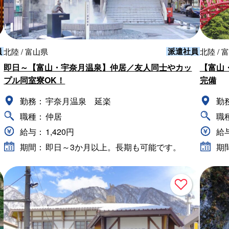
員
派遣社員
北陸 / 富山県
北陸 / 
即日～【富山・宇奈月温泉】仲居／友人同士やカッ
【富山
プル同室寮OK！
完備
勤務：
宇奈月温泉 延楽
勤
職種：
仲居
職
給与：
1,420円
給
期間：
即日～3か月以上。長期も可能です。
期