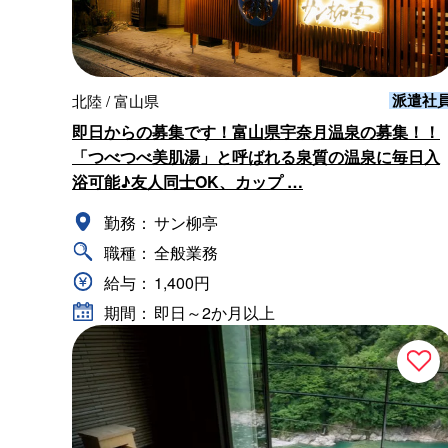
派遣社
北陸 / 富山県
即日からの募集です！富山県宇奈月温泉の募集！！
「つべつべ美肌湯」と呼ばれる泉質の温泉に毎日入
浴可能♪友人同士OK、カップ …
勤務：
サン柳亭
職種：
全般業務
給与：
1,400円
期間：
即日～2か月以上