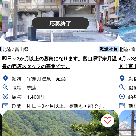
応募終了
員
派遣社員
北陸 / 富山県
北陸 / 
即日～3か月以上の募集になります。富山県宇奈月温
4月～
泉の売店スタッフの募集です。
Ｋ！富
勤務：
宇奈月温泉 延楽
勤
職種：
売店
職
給与：
1,400円
給
期間：
即日～3か月以上。長期も可能です。
期