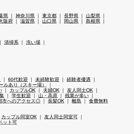
葉県
神奈川県
東京都
長野県
山梨県
大阪府
滋賀県
山口県
岡山県
島根県
清掃系
洗い場
迎
60代歓迎
未経験歓迎
経験者優遇
ールあり（スキー場）
い
カップルOK
夫婦OK
友人同士OK
集
学生歓迎
山・高原
残業が多い
都市へのアクセス◎
長髪OK
離島
食費無料
カップル同室OK
友人同士同室可
ペット可