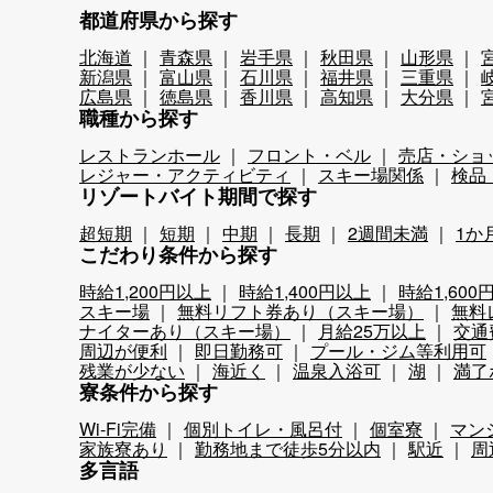
都道府県から探す
北海道
青森県
岩手県
秋田県
山形県
新潟県
富山県
石川県
福井県
三重県
広島県
徳島県
香川県
高知県
大分県
職種から探す
レストランホール
フロント・ベル
売店・ショ
レジャー・アクティビティ
スキー場関係
検品
リゾートバイト期間で探す
超短期
短期
中期
長期
2週間未満
1か
こだわり条件から探す
時給1,200円以上
時給1,400円以上
時給1,600
スキー場
無料リフト券あり（スキー場）
無料
ナイターあり（スキー場）
月給25万以上
交通
周辺が便利
即日勤務可
プール・ジム等利用可
残業が少ない
海近く
温泉入浴可
湖
満了
寮条件から探す
Wi-Fi完備
個別トイレ・風呂付
個室寮
マン
家族寮あり
勤務地まで徒歩5分以内
駅近
周
多言語