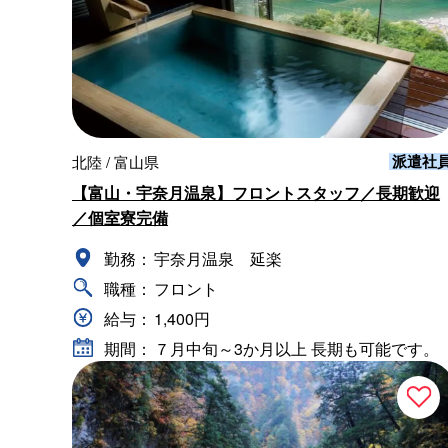
派遣社
北陸 / 富山県
【富山・宇奈月温泉】フロントスタッフ／長期歓迎
／個室寮完備
勤務：
宇奈月温泉 延楽
職種：
フロント
給与：
1,400円
期間：
７月中旬～3か月以上 長期も可能です。