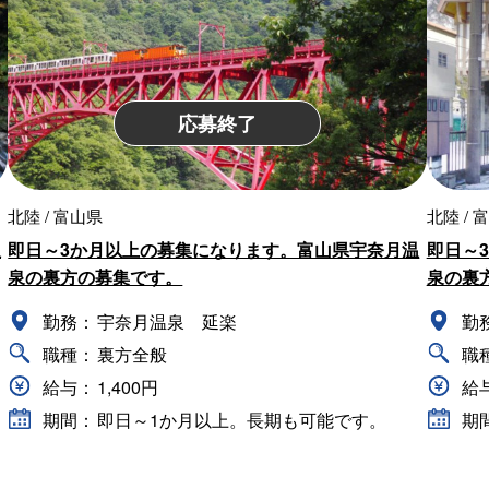
応募終了
北陸 / 富山県
北陸 / 
温
即日～3か月以上の募集になります。富山県宇奈月温
即日～
泉の裏方の募集です。
泉の裏
勤務：
宇奈月温泉 延楽
勤
職種：
裏方全般
職
給与：
1,400円
給
期間：
即日～1か月以上。長期も可能です。
期