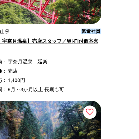
派遣社員
富山県
・宇奈月温泉】売店スタッフ／Wi-Fi付個室寮
務：
宇奈月温泉 延楽
種：
売店
与：
1,400円
間：
9月～3か月以上 長期も可