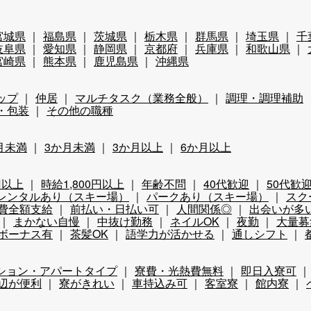
宮城県
福島県
茨城県
栃木県
群馬県
埼玉県
千
岐阜県
愛知県
静岡県
京都府
兵庫県
和歌山県
宮崎県
熊本県
鹿児島県
沖縄県
ップ
仲居
マルチタスク（業務全般）
調理・調理補助
・包装
その他の職種
月未満
3か月未満
3か月以上
6か月以上
円以上
時給1,800円以上
年齢不問
40代歓迎
50代歓
レンタルあり（スキー場）
パークあり（スキー場）
スク
費全額支給
前払い・日払い可
人間関係◎
出会いが多
まかない自慢
中抜け勤務
ネイルOK
夜勤
大量募
ボーナス有
茶髪OK
語学力が活かせる
通しシフト
ション・アパートタイプ
寮費・光熱費無料
即日入寮可
辺が便利
寮がきれい
車持込み可
客室寮
館内寮