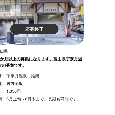
応募終了
富山県
3か月以上の募集になります。富山県宇奈月温
方の募集です。
務：
宇奈月温泉 延楽
種：
裏方全般
与：
1,350円
間：
6月上旬～8月末まで。長期も可能です。