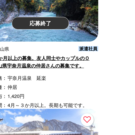
応募終了
派遣社員
富山県
3か月以上の募集。友人同士やカップルのＯ
山県宇奈月温泉の仲居さんの募集です。
務：
宇奈月温泉 延楽
種：
仲居
与：
1,420円
間：
4月～３か月以上。長期も可能です。