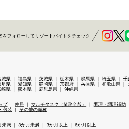
NSをフォローしてリゾートバイトをチェック
宮城県
福島県
茨城県
栃木県
群馬県
埼玉県
千
岐阜県
愛知県
静岡県
京都府
兵庫県
和歌山県
宮崎県
熊本県
鹿児島県
沖縄県
ップ
仲居
マルチタスク（業務全般）
調理・調理補助
・包装
その他の職種
月未満
3か月未満
3か月以上
6か月以上