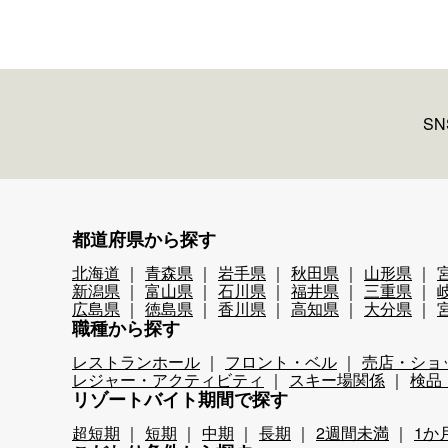
S
都道府県から探す
北海道
青森県
岩手県
秋田県
山形県
新潟県
富山県
石川県
福井県
三重県
広島県
徳島県
香川県
高知県
大分県
職種から探す
レストランホール
フロント・ベル
売店・ショ
レジャー・アクティビティ
スキー場関係
検品
リゾートバイト期間で探す
超短期
短期
中期
長期
2週間未満
1か