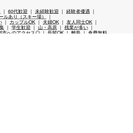
迎
60代歓迎
未経験歓迎
経験者優遇
ールあり（スキー場）
い
カップルOK
夫婦OK
友人同士OK
集
学生歓迎
山・高原
残業が多い
都市へのアクセス◎
長髪OK
離島
食費無料
カップル同室OK
友人同士同室可
ペット可
ト
適職診断
登録を先にするメリット
ホテルサポート