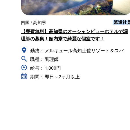
派遣社
四国 / 高知県
【寮費無料】高知県のオーシャンビューホテルで調
理師の募集！館内寮で綺麗な個室です！
勤務：
メルキュール高知土佐リゾート＆スパ
職種：
調理師
給与：
1,300円
期間：
即日～2ヶ月以上