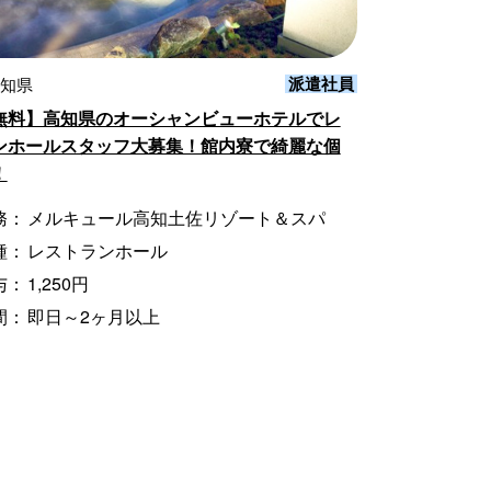
派遣社員
高知県
無料】高知県のオーシャンビューホテルでレ
ンホールスタッフ大募集！館内寮で綺麗な個
！
務：
メルキュール高知土佐リゾート＆スパ
種：
レストランホール
与：
1,250円
間：
即日～2ヶ月以上