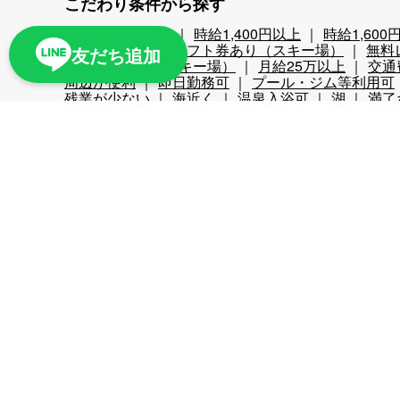
こだわり条件から探す
時給1,200円以上
時給1,400円以上
時給1,600
スキー場
無料リフト券あり（スキー場）
無料
友だち追加
ナイターあり（スキー場）
月給25万以上
交通
周辺が便利
即日勤務可
プール・ジム等利用可
残業が少ない
海近く
温泉入浴可
湖
満了
寮条件から探す
Wi-Fi完備
個別トイレ・風呂付
個室寮
マン
家族寮あり
勤務地まで徒歩5分以内
駅近
周
多言語
Resort part-time job
リゾートバイト求人一覧
特集一覧
職種紹介
お役立