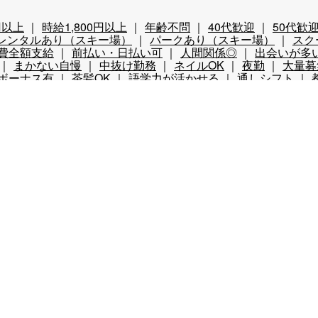
円以上
時給1,800円以上
年齢不問
40代歓迎
50代歓
レンタルあり（スキー場）
パークあり（スキー場）
スク
費全額支給
前払い・日払い可
人間関係◎
出会いが多
まかない自慢
中抜け勤務
ネイルOK
夜勤
大量募
ボーナス有
茶髪OK
語学力が活かせる
通しシフト
ション・アパートタイプ
寮費・光熱費無料
即日入寮可
辺が便利
寮がきれい
車持込み可
客室寮
館内寮
リゾートバイトが初めての方へ
JobResortとは
派遣で働くメリッ
ちコラム
リゾートバイト体験談
ジョブリゾクラブ
よくある質問