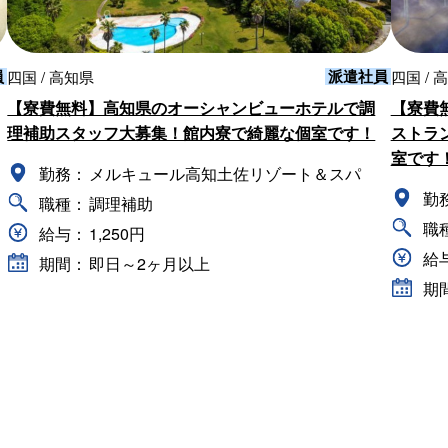
員
派遣社員
四国 / 高知県
四国 / 
【寮費無料】高知県のオーシャンビューホテルで調
【寮費
理補助スタッフ大募集！館内寮で綺麗な個室です！
ストラ
室です
勤務：
メルキュール高知土佐リゾート＆スパ
勤
職種：
調理補助
職
給与：
1,250円
給
期間：
即日～2ヶ月以上
期