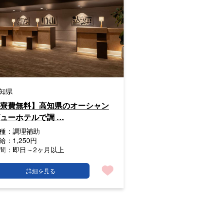
知県
寮費無料】高知県のオーシャン
ューホテルで調 …
種：
調理補助
給：
1,250円
間：
即日～2ヶ月以上
詳細を見る