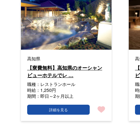
高知県
高
【寮費無料】高知県のオーシャン
【
ビューホテルでレ …
ビ
職種：
レストランホール
職
時給：
1,250円
時
期間：
即日～2ヶ月以上
期
詳細を見る