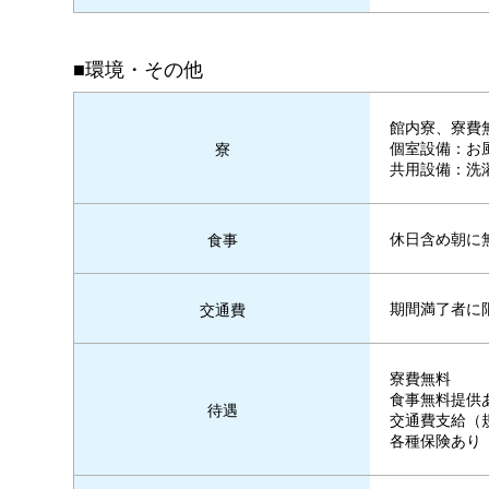
■環境・その他
館内寮、寮費
個室設備：お風
寮
共用設備：洗
休日含め朝に
食事
期間満了者に限
交通費
寮費無料
食事無料提供
待遇
交通費支給（
各種保険あり