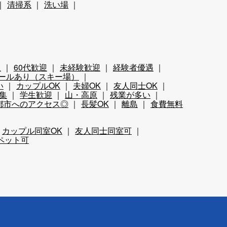
清掃系
洗い場
迎
60代歓迎
未経験歓迎
経験者優遇
ールあり（スキー場）
い
カップルOK
夫婦OK
友人同士OK
集
学生歓迎
山・高原
残業が多い
都市へのアクセス◎
長髪OK
離島
食費無料
カップル同室OK
友人同士同室可
ペット可