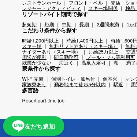
レストランホール
フロント・ベル
売店・ショ
レジャー・アクティビティ
スキー場関係
検品
リゾートバイト期間で探す
超短期
短期
中期
長期
2週間未満
1か
こだわり条件から探す
時給1,200円以上
時給1,400円以上
時給1,600
スキー場
無料リフト券あり（スキー場）
無料
ナイターあり（スキー場）
月給25万以上
交通
周辺が便利
即日勤務可
プール・ジム等利用可
残業が少ない
海近く
温泉入浴可
湖
満了
寮条件から探す
Wi-Fi完備
個別トイレ・風呂付
個室寮
マン
家族寮あり
勤務地まで徒歩5分以内
駅近
周
多言語
Resort part-time job
友だち追加