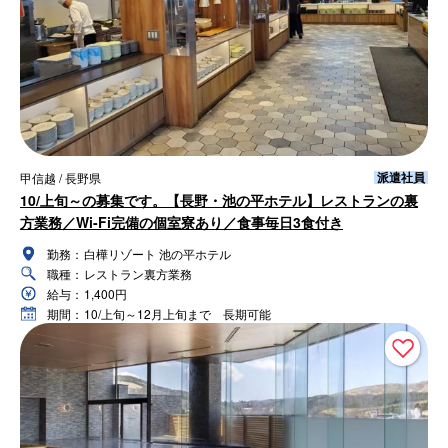
派遣社員
甲信越 / 長野県
10/上旬～の募集です。【長野・池の平ホテル】レストランの裏
方業務／Wi-Fi完備の個室寮あり／食事毎日3食付き
勤務：
白樺リゾート 池の平ホテル
職種：
レストラン裏方業務
給与：
1,400円
期間：
10/上旬～12月上旬まで 長期可能