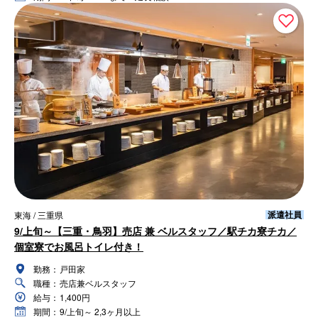
派遣社員
東海 / 三重県
9/上旬～【三重・鳥羽】売店 兼 ベルスタッフ／駅チカ寮チカ／
個室寮でお風呂トイレ付き！
勤務：
戸田家
職種：
売店兼ベルスタッフ
給与：
1,400円
期間：
9/上旬～ 2,3ヶ月以上