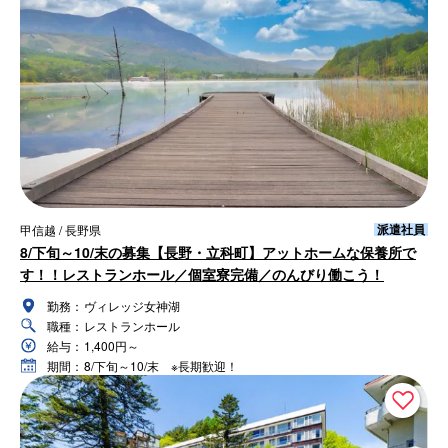
派遣社員
甲信越 / 長野県
8/下旬～10/末の募集【長野・立科町】アットホームな保養所で
す！！レストランホール／個室寮完備／のんびり働こう！
勤務：
ヴィレッジ女神湖
職種：
レストランホール
給与：
1,400円～
期間：
8/下旬～10/末 ※長期歓迎！