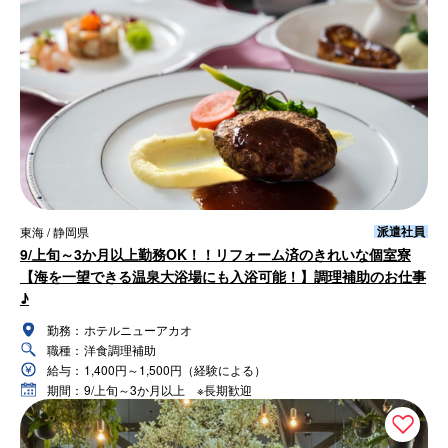
派遣社員
東海 / 静岡県
9/上旬～3か月以上勤務OK！！リフォーム済のきれいな個室寮
【海を一望できる温泉大浴場にも入浴可能！】調理補助のお仕事
♪
勤務：
ホテルニューアカオ
職種：
洋食調理補助
給与：
1,400円～1,500円（経験による）
期間：
9/上旬～3か月以上 ※長期歓迎