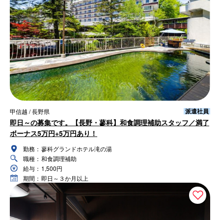
派遣社員
甲信越 / 長野県
即日～の募集です。【長野・蓼科】和食調理補助スタッフ／満了
ボーナス5万円+5万円あり！
勤務：
蓼科グランドホテル滝の湯
職種：
和食調理補助
給与：
1,500円
期間：
即日～３か月以上