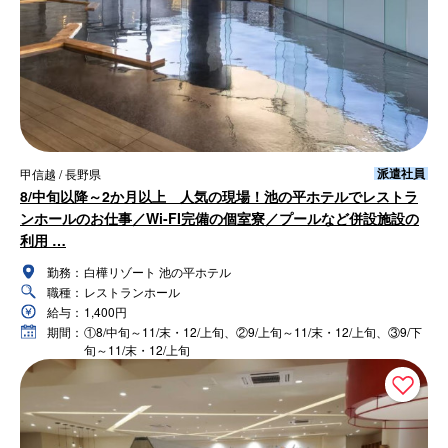
派遣社員
甲信越 / 長野県
8/中旬以降～2か月以上 人気の現場！池の平ホテルでレストラ
ンホールのお仕事／Wi-FI完備の個室寮／プールなど併設施設の
利用 …
勤務：
白樺リゾート 池の平ホテル
職種：
レストランホール
給与：
1,400円
期間：
①8/中旬～11/末・12/上旬、②9/上旬～11/末・12/上旬、③9/下
旬～11/末・12/上旬