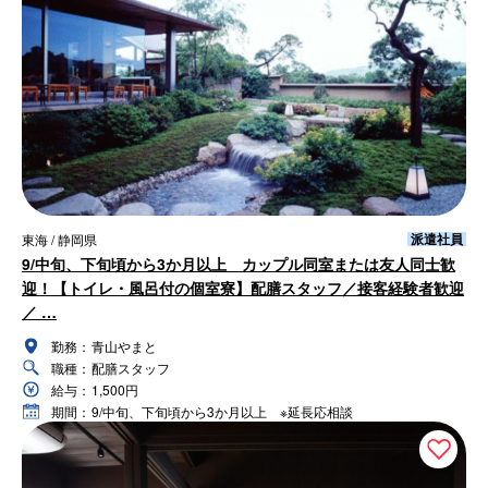
派遣社員
東海 / 静岡県
9/中旬、下旬頃から3か月以上 カップル同室または友人同士歓
迎！【トイレ・風呂付の個室寮】配膳スタッフ／接客経験者歓迎
／ …
勤務：
青山やまと
職種：
配膳スタッフ
給与：
1,500円
期間：
9/中旬、下旬頃から3か月以上 ※延長応相談