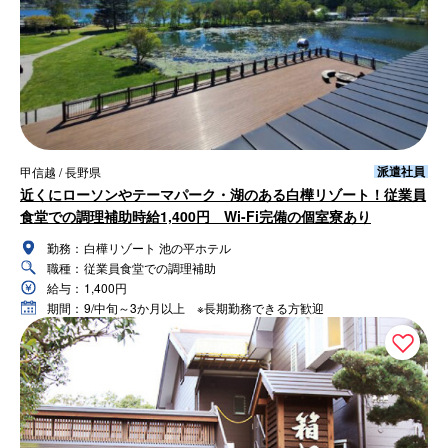
派遣社員
甲信越 / 長野県
近くにローソンやテーマパーク・湖のある白樺リゾート！従業員
食堂での調理補助時給1,400円 Wi-Fi完備の個室寮あり
勤務：
白樺リゾート 池の平ホテル
職種：
従業員食堂での調理補助
給与：
1,400円
期間：
9/中旬～3か月以上 ※長期勤務できる方歓迎