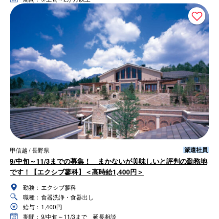
派遣社員
甲信越 / 長野県
9/中旬～11/3までの募集！ まかないが美味しいと評判の勤務地
です！【エクシブ蓼科】＜高時給1,400円＞
勤務：
エクシブ蓼科
職種：
食器洗浄・食器出し
給与：
1,400円
期間：
9/中旬～11/3まで 延長相談