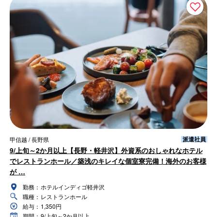
派遣社員
甲信越 / 長野県
9/上旬～2か月以上【長野・軽井沢】外資系のおしゃれなホテル
でレストランホール／築浅のキレイな個室寮完備！海外のお客様
が …
勤務：
ホテルインディゴ軽井沢
職種：
レストランホール
給与：
1,350円
期間：
9/上旬～2か月以上