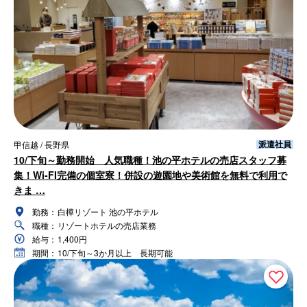
派遣社員
甲信越 / 長野県
10/下旬～勤務開始 人気職種！池の平ホテルの売店スタッフ募
集！Wi-FI完備の個室寮！併設の遊園地や美術館を無料で利用で
きま …
勤務：
白樺リゾート 池の平ホテル
職種：
リゾートホテルの売店業務
給与：
1,400円
期間：
10/下旬～3か月以上 長期可能