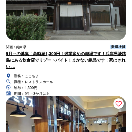
派遣社員
関西 / 兵庫県
9月～の募集！高時給1,300円！残業多めの職場です！兵庫県淡路
島にある飲食店でリゾートバイト！まかない絶品です！寮はきれ
い …
勤務：
ここちよ
職種：
レストランホール
給与：
1,300円
期間：
9/1～3か月以上