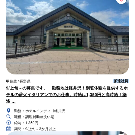
派遣社員
甲信越 / 長野県
9/上旬～の募集です。 勤務地は軽井沢！別荘体験を提供するホ
テルの薪火イタリアンでのお仕事。時給は1,350円と高時給！築
浅 …
勤務：
ホテルインディゴ軽井沢
職種：
調理補助兼洗い場
給与：
1,350円
期間：
9/上旬～3か月以上