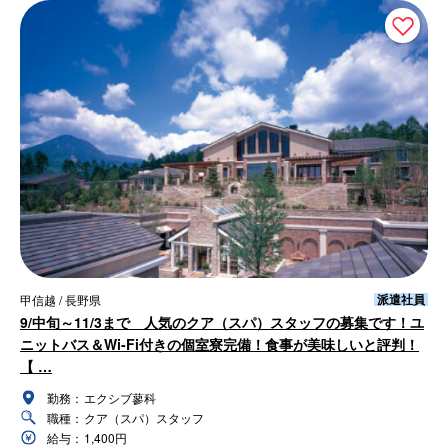
派遣社員
甲信越 / 長野県
9/中旬～11/3まで 人気のクア（スパ）スタッフの募集です！ユ
ニットバス＆Wi-Fi付きの個室寮完備！食事が美味しいと評判！
【 …
勤務：
エクシブ蓼科
職種：
クア（スパ）スタッフ
給与：
1,400円