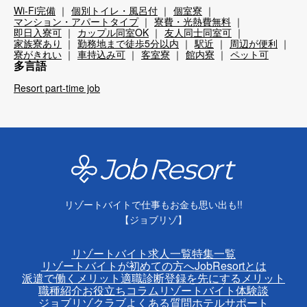
Wi-Fi完備
個別トイレ・風呂付
個室寮
マンション・アパートタイプ
寮費・光熱費無料
即日入寮可
カップル同室OK
友人同士同室可
家族寮あり
勤務地まで徒歩5分以内
駅近
周辺が便利
寮がきれい
車持込み可
客室寮
館内寮
ペット可
多言語
Resort part-time job
リゾートバイトで仕事もお金も思い出も!!
【ジョブリゾ】
リゾートバイト求人一覧
特集一覧
リゾートバイトが初めての方へ
JobResortとは
派遣で働くメリット
適職診断
登録を先にするメリット
職種紹介
お役立ちコラム
リゾートバイト体験談
ジョブリゾクラブ
よくある質問
ホテルサポート