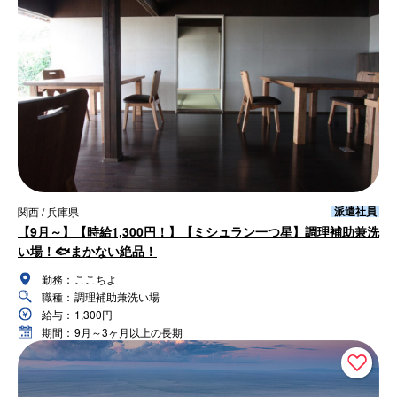
派遣社員
関西 / 兵庫県
【9月～】【時給1,300円！】【ミシュラン一つ星】調理補助兼洗
い場！🐟まかない絶品！
勤務：
ここちよ
職種：
調理補助兼洗い場
給与：
1,300円
期間：
9月～3ヶ月以上の長期