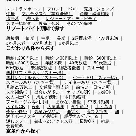
レストランホール
フロント・ベル
売店・ショップ
仲居
マルチタスク（業務全般）
調理・調理補助
清掃系
洗い場
レジャー・アクティビティ
スキー場関係
検品・包装
その他の職種
リゾートバイト期間で探す
超短期
短期
中期
長期
2週間未満
1か月未満
3か月未満
3か月以上
6か月以上
こだわり条件から探す
時給1,200円以上
時給1,400円以上
時給1,600円以上
時給1,800円以上
年齢不問
40代歓迎
50代歓迎
60代歓迎
未経験歓迎
経験者優遇
スキー場
無料リフト券あり（スキー場）
無料レンタルあり（スキー場）
パークあり（スキー場）
スクールあり（スキー場）
ナイターあり（スキー場）
月給25万以上
交通費全額支給
前払い・日払い可
人間関係◎
出会いが多い
カップルOK
夫婦OK
友人同士OK
周辺が便利
即日勤務可
プール・ジム等利用可
まかない自慢
中抜け勤務
ネイルOK
夜勤
大量募集
学生歓迎
山・高原
残業が多い
残業が少ない
海近く
温泉入浴可
湖
満了ボーナス有
茶髪OK
語学力が活かせる
通しシフト
都市へのアクセス◎
長髪OK
離島
食費無料
寮条件から探す