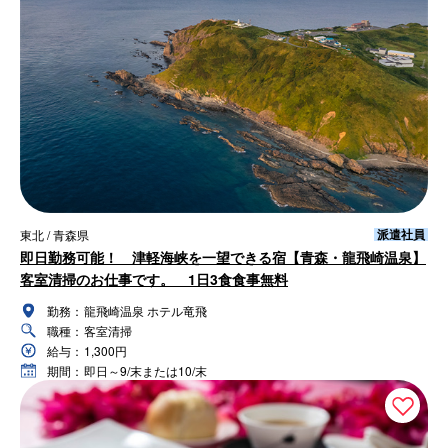
派遣社員
東北 / 青森県
即日勤務可能！ 津軽海峡を一望できる宿【青森・龍飛崎温泉】
客室清掃のお仕事です。 1日3食食事無料
勤務：
龍飛崎温泉 ホテル竜飛
職種：
客室清掃
給与：
1,300円
期間：
即日～9/末または10/末