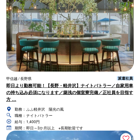
派遣社員
甲信越 / 長野県
即日より勤務可能！【長野・軽井沢】ナイトバトラー／自家用車
の持ち込み必須になります／築浅の個室寮完備／正社員を目指す
方 …
勤務：
ふふ軽井沢 陽光の風
職種：
ナイトバトラー
給与：
1,400円
期間：
即日～3か月以上 ※長期歓迎です