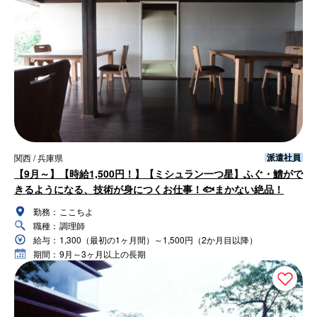
派遣社員
関西 / 兵庫県
【9月～】【時給1,500円！】【ミシュラン一つ星】ふぐ・鱧がで
きるようになる、技術が身につくお仕事！🐟まかない絶品！
勤務：
ここちよ
職種：
調理師
給与：
1,300（最初の1ヶ月間）～1,500円（2か月目以降）
期間：
9月～3ヶ月以上の長期