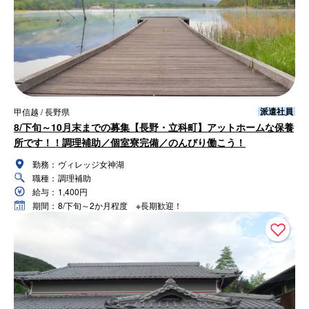
派遣社員
甲信越 / 長野県
8/下旬～10月末までの募集【長野・立科町】アットホームな保養
所です！！調理補助／個室寮完備／のんびり働こう！
勤務：
ヴィレッジ女神湖
職種：
調理補助
給与：
1,400円
期間：
8/下旬～2か月程度 ※長期歓迎！