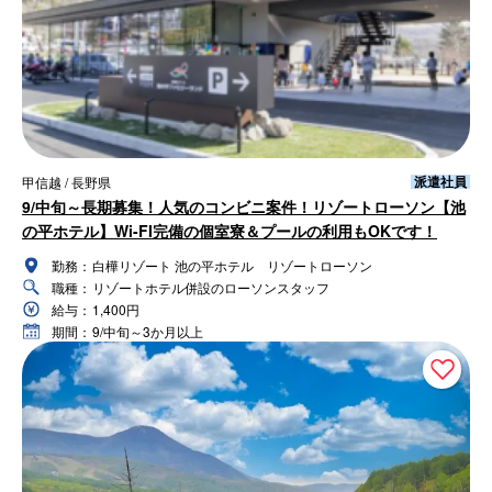
派遣社員
甲信越 / 長野県
9/中旬～長期募集！人気のコンビニ案件！リゾートローソン【池
の平ホテル】Wi-FI完備の個室寮＆プールの利用もOKです！
勤務：
白樺リゾート 池の平ホテル リゾートローソン
職種：
リゾートホテル併設のローソンスタッフ
給与：
1,400円
期間：
9/中旬～3か月以上