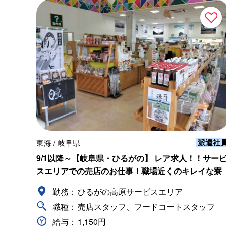
派遣社
東海 / 岐阜県
9/1以降～【岐阜県・ひるがの】 レア求人！！サー
スエリアでの売店のお仕事！職場近くのキレイな寮
勤務：
ひるがの高原サービスエリア
職種：
売店スタッフ、フードコートスタッフ
給与：
1,150円