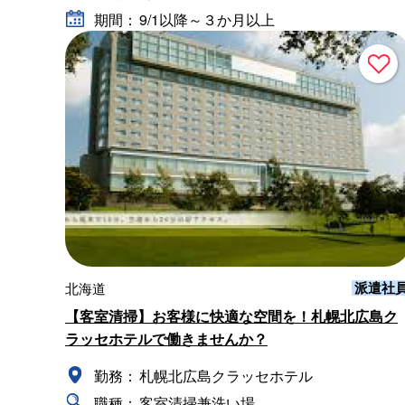
期間：
9/1以降～３か月以上
派遣社
北海道
【客室清掃】お客様に快適な空間を！札幌北広島ク
ラッセホテルで働きませんか？
勤務：
札幌北広島クラッセホテル
職種：
客室清掃兼洗い場