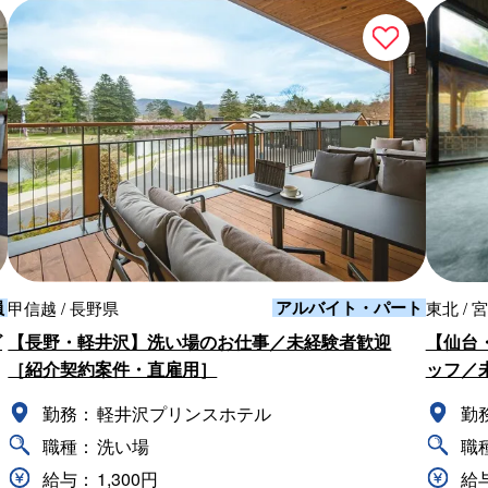
員
アルバイト・パート
甲信越 / 長野県
東北 / 
ビ
【長野・軽井沢】洗い場のお仕事／未経験者歓迎
【仙台
［紹介契約案件・直雇用］
ッフ／
勤務：
軽井沢プリンスホテル
勤
職種：
洗い場
職
給与：
1,300円
給