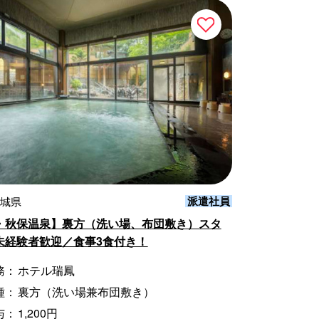
派遣社員
宮城県
・秋保温泉】裏方（洗い場、布団敷き）スタ
未経験者歓迎／食事3食付き！
務：
ホテル瑞鳳
種：
裏方（洗い場兼布団敷き）
与：
1,200円