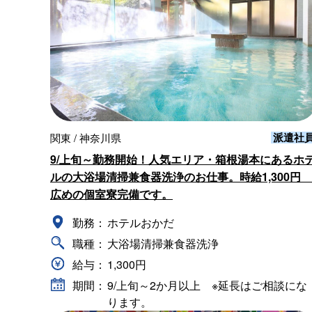
派遣社
関東 / 神奈川県
9/上旬～勤務開始！人気エリア・箱根湯本にあるホ
ルの大浴場清掃兼食器洗浄のお仕事。時給1,300円
広めの個室寮完備です。
勤務：
ホテルおかだ
職種：
大浴場清掃兼食器洗浄
給与：
1,300円
期間：
9/上旬～2か月以上 ※延長はご相談にな
ります。