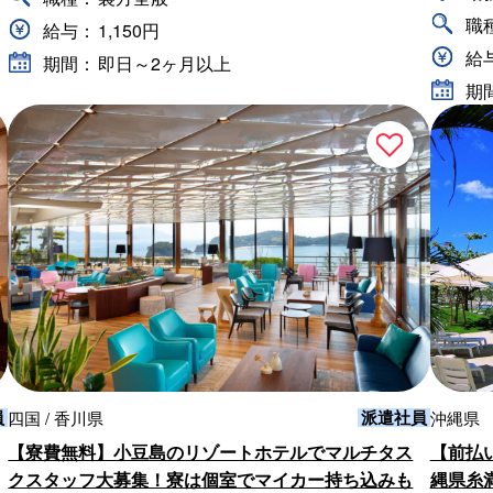
職
給与：
1,150円
給
期間：
即日～2ヶ月以上
期
員
派遣社員
四国 / 香川県
沖縄県
【寮費無料】小豆島のリゾートホテルでマルチタス
【前払
クスタッフ大募集！寮は個室でマイカー持ち込みも
縄県糸