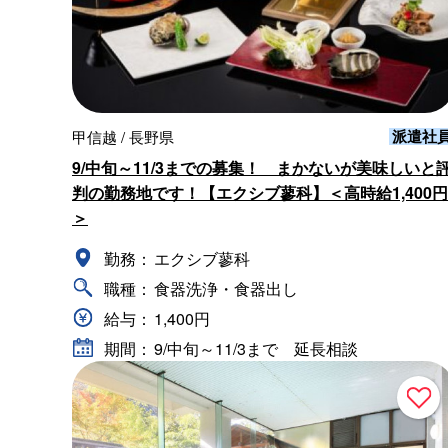
派遣社
甲信越 / 長野県
9/中旬～11/3までの募集！ まかないが美味しいと
判の勤務地です！【エクシブ蓼科】＜高時給1,400円
＞
勤務：
エクシブ蓼科
職種：
食器洗浄・食器出し
給与：
1,400円
期間：
9/中旬～11/3まで 延長相談