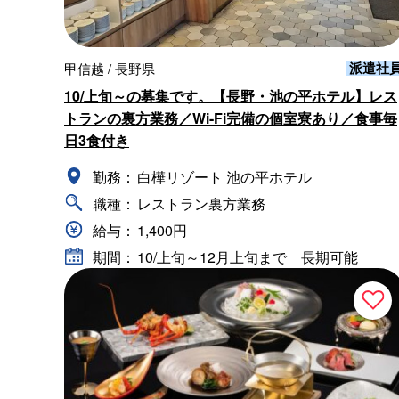
派遣社
甲信越 / 長野県
10/上旬～の募集です。【長野・池の平ホテル】レス
トランの裏方業務／Wi-Fi完備の個室寮あり／食事毎
日3食付き
勤務：
白樺リゾート 池の平ホテル
職種：
レストラン裏方業務
給与：
1,400円
期間：
10/上旬～12月上旬まで 長期可能