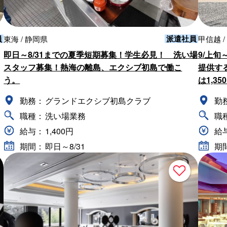
員
派遣社員
東海 / 静岡県
甲信越 /
即日～8/31までの夏季短期募集！学生必見！ 洗い場
9/上
スタッフ募集！熱海の離島、エクシブ初島で働こ
提供す
う。
は1,3
勤務：
グランドエクシブ初島クラブ
勤
職種：
洗い場業務
職
給与：
1,400円
給
期間：
即日～8/31
期