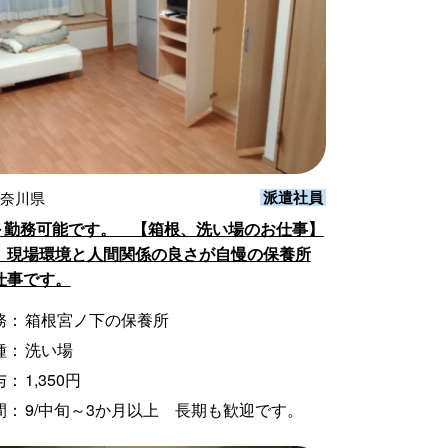
派遣社員
神奈川県
旬～勤務可能です。 【箱根、洗い場のお仕事】
、現場環境と人間関係の良さが自慢の保養所
仕事です。
務：
箱根宮ノ下の保養所
種：
洗い場
与：
1,350円
間：
9/中旬～3か月以上 長期も歓迎です。