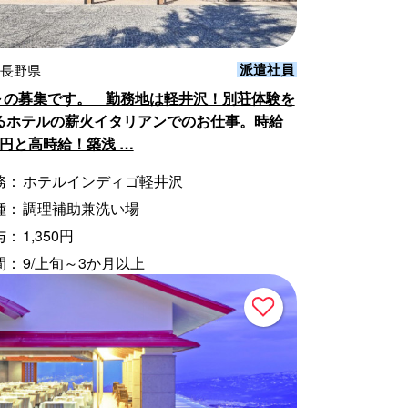
派遣社員
 長野県
旬～の募集です。 勤務地は軽井沢！別荘体験を
るホテルの薪火イタリアンでのお仕事。時給
50円と高時給！築浅 …
務：
ホテルインディゴ軽井沢
種：
調理補助兼洗い場
与：
1,350円
間：
9/上旬～3か月以上