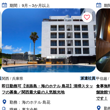
期間：
9月～3か月以上
期
員
派遣社員
関西 / 兵庫県
甲信越 /
即日勤務可【淡路島・海のホテル 島花】清掃スタッ
食事無
フの募集／関西最大級の人気観光地
舗旅館
です！
勤務：
海のホテル 島花
勤
職種：
裏方全般