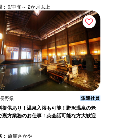
間：
9/中旬～ 2か月以上
派遣社員
 長野県
料提供あり！温泉入浴も可能！野沢温泉の老
で裏方業務のお仕事！英会話可能な方大歓迎
務：
旅館さかや