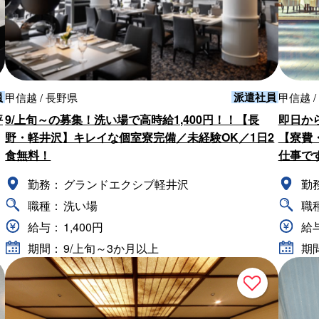
員
派遣社員
甲信越 / 長野県
甲信越 /
評
9/上旬～の募集！洗い場で高時給1,400円！！【長
即日から
野・軽井沢】キレイな個室寮完備／未経験OK／1日2
【寮費
食無料！
仕事です
勤務：
グランドエクシブ軽井沢
勤
職種：
洗い場
職
給与：
1,400円
給
期間：
9/上旬～3か月以上
期