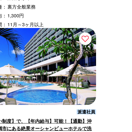
種：
裏方全般業務
与：
1,300円
間：
11月～3ヶ月以上
派遣社員
い制度】で、【年内給与】可能！【通勤】沖
満市にある絶景オーシャンビューホテルで洗