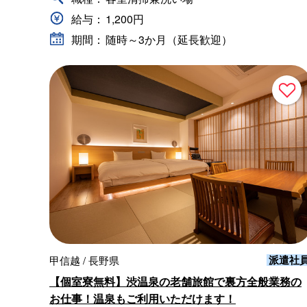
給与：
1,200円
期間：
随時～3か月（延長歓迎）
派遣社
甲信越 / 長野県
【個室寮無料】渋温泉の老舗旅館で裏方全般業務の
お仕事！温泉もご利用いただけます！