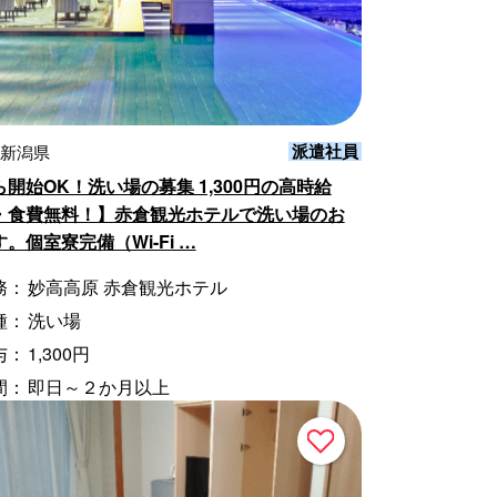
派遣社員
 新潟県
開始OK！洗い場の募集 1,300円の高時給
・食費無料！】赤倉観光ホテルで洗い場のお
。個室寮完備（Wi-Fi …
務：
妙高高原 赤倉観光ホテル
種：
洗い場
与：
1,300円
間：
即日～２か月以上