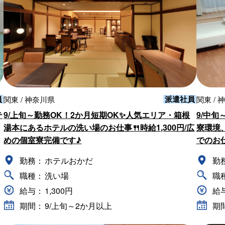
員
派遣社員
関東 / 神奈川県
関東 / 
テ
9/上旬～勤務OK！2か月短期OK✨人気エリア・箱根
9/中
湯本にあるホテルの洗い場のお仕事🍴時給1,300円/広
寮環境
めの個室寮完備です♪
でのお
勤務：
ホテルおかだ
勤
職種：
洗い場
職
給与：
1,300円
給
期間：
9/上旬～2か月以上
期