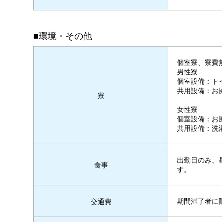
■環境・その他
個室寮、寮費
男性寮
個室設備：ト
共用設備：お
寮
女性寮
個室設備：お
共用設備：洗
出勤日のみ、
食事
す。
期間満了者に限
交通費