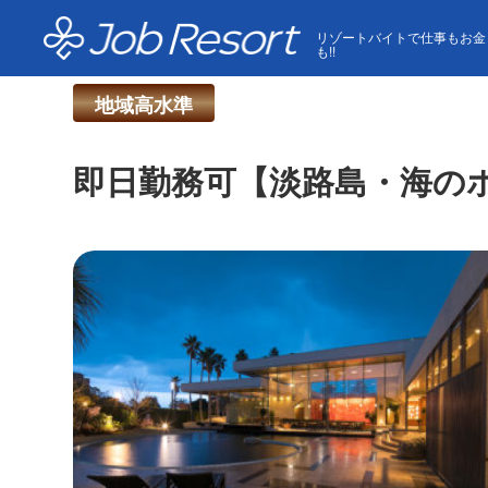
HOME
求人一覧
即日勤務可【淡路島・海のホテル 
リゾートバイトで仕事もお金
も!!
地域高水準
即日勤務可【淡路島・海の