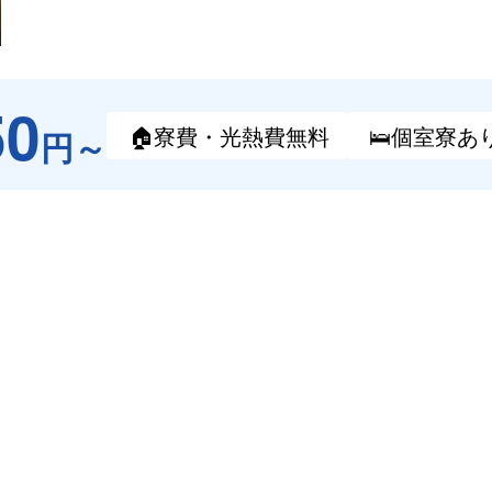
50
🏠寮費・
光熱費無料
🛌個室寮
あ
円～