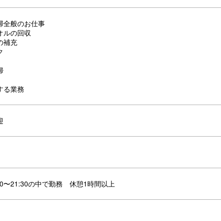
掃全般のお仕事
オルの回収
の補充
ク
掃
する業務
迎
00〜21:30の中で勤務 休憩1時間以上