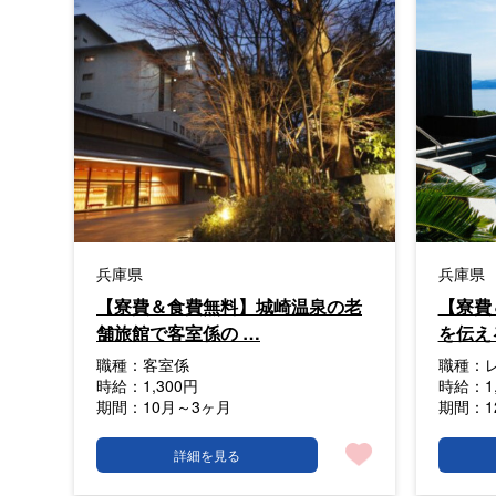
兵庫県
兵庫県
【寮費＆食費無料】城崎温泉の老
【寮費
舗旅館で客室係の …
を伝え
職種：
客室係
職種：
時給：
1,300円
時給：
1
期間：
10月～3ヶ月
期間：
詳細を見る