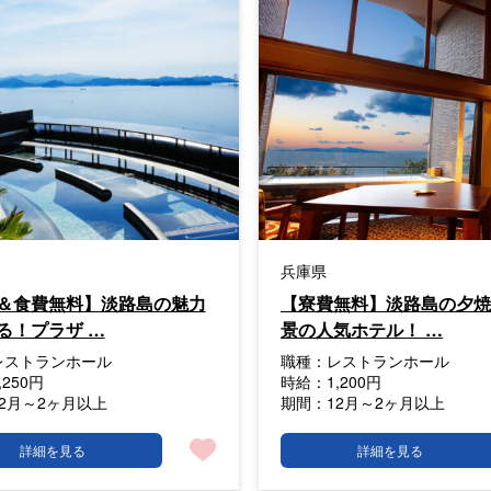
兵庫県
＆食費無料】淡路島の魅力
【寮費無料】淡路島の夕
る！プラザ …
景の人気ホテル！ …
レストランホール
職種：
レストランホール
,250円
時給：
1,200円
12月～2ヶ月以上
期間：
12月～2ヶ月以上
詳細を見る
詳細を見る