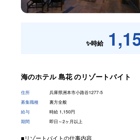
1,1
✨時給
海のホテル 島花 の
リゾートバイト
住所
兵庫県洲本市小路谷1277-5
募集職種
裏方全般
給与
時給 1,150円
期間
即日～2ヶ月以上
■リゾートバイトの仕事内容