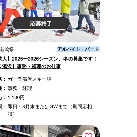
応募終了
アルバイト・パート
 新潟県
人】2025ー2026シーズン、冬の募集です！
ラ湯沢】事務・経理のお仕事
務：
ガーラ湯沢スキー場
種：
事務・経理
与：
1,100円
間：
即日～3月末またはGWまで（期間応相
談）