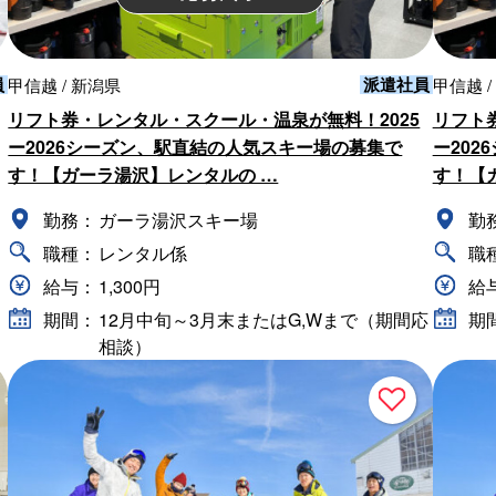
員
派遣社員
甲信越 / 新潟県
甲信越 /
リフト券・レンタル・スクール・温泉が無料！2025
リフト
ー2026シーズン、駅直結の人気スキー場の募集で
ー20
す！【ガーラ湯沢】レンタルの …
す！【
勤務：
ガーラ湯沢スキー場
勤
職種：
レンタル係
職
給与：
1,300円
給
期間：
12月中旬～3月末またはG,Wまで（期間応
期
相談）