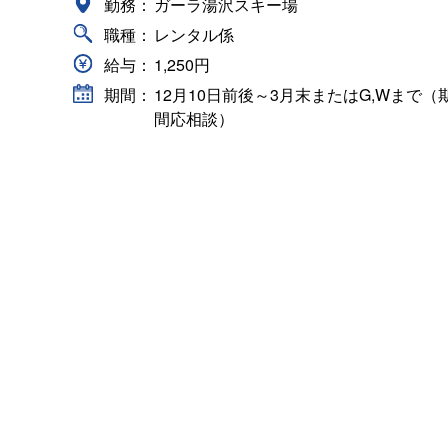
勤務：
ガーラ湯沢スキー場
職種：
レンタル係
給与：
1,250円
期間：
12月10日前後～3月末またはG,Wまで（
間応相談）