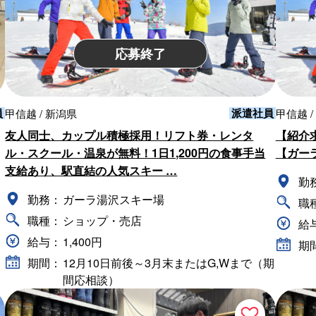
応募終了
員
派遣社員
甲信越 / 新潟県
甲信越 /
友人同士、カップル積極採用！リフト券・レンタ
【紹介求
ル・スクール・温泉が無料！1日1,200円の食事手当
【ガー
支給あり、駅直結の人気スキー …
勤
勤務：
ガーラ湯沢スキー場
職
職種：
ショップ・売店
給
給与：
1,400円
期
期間：
12月10日前後～3月末またはG,Wまで（期
間応相談）