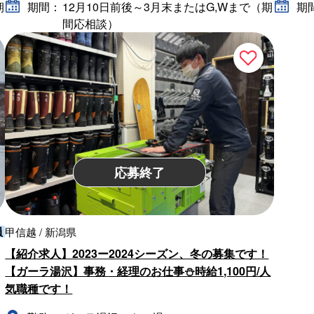
期
期間：
12月10日前後～3月末またはG,Wまで（期
期
間応相談）
応募終了
員
甲信越 / 新潟県
【紹介求人】2023ー2024シーズン、冬の募集です！
【ガーラ湯沢】事務・経理のお仕事⛄時給1,100円/人
気職種です！