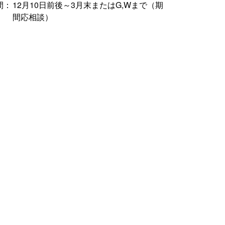
間：
12月10日前後～3月末またはG,Wまで（期
間応相談）