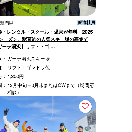
派遣社員
 新潟県
券・レンタル・スクール・温泉が無料！2025
26シーズン、駅直結の人気スキー場の募集で
ガーラ湯沢】リフト・ゴ …
務：
ガーラ湯沢スキー場
種：
リフト・ゴンドラ係
与：
1,300円
間：
12月中旬～3月末またはGWまで（期間応
相談）