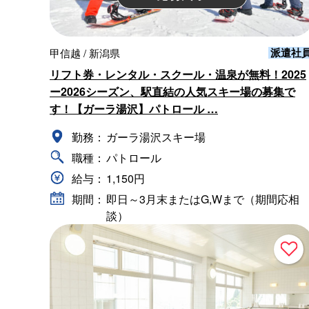
派遣社
甲信越 / 新潟県
リフト券・レンタル・スクール・温泉が無料！2025
ー2026シーズン、駅直結の人気スキー場の募集で
す！【ガーラ湯沢】パトロール …
勤務：
ガーラ湯沢スキー場
職種：
パトロール
給与：
1,150円
期間：
即日～3月末またはG,Wまで（期間応相
談）