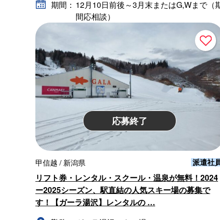
期間：
12月10日前後～3月末またはG,Wまで（
間応相談）
応募終了
派遣社
甲信越 / 新潟県
リフト券・レンタル・スクール・温泉が無料！2024
ー2025シーズン、駅直結の人気スキー場の募集で
す！【ガーラ湯沢】レンタルの …