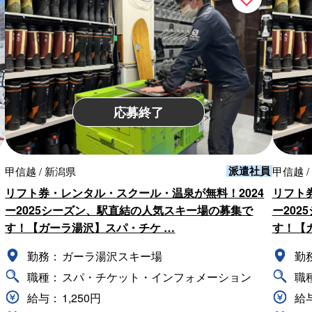
応募終了
派遣社員
甲信越 / 新潟県
甲信越 /
リフト券・レンタル・スクール・温泉が無料！2024
リフト
ー2025シーズン、駅直結の人気スキー場の募集で
ー20
す！【ガーラ湯沢】スパ・チケ …
す！【
勤務：
ガーラ湯沢スキー場
勤
職種：
スパ・チケット・インフォメーション
職
給与：
1,250円
給