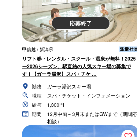
応募終了
派遣社
甲信越 / 新潟県
リフト券・レンタル・スクール・温泉が無料！2025
ー2026シーズン、駅直結の人気スキー場の募集で
す！【ガーラ湯沢】スパ・チケ …
勤務：
ガーラ湯沢スキー場
職種：
スパ・チケット・インフォメーション
給与：
1,300円
期間：
12月中旬～3月末またはGWまで（期間応
相談）