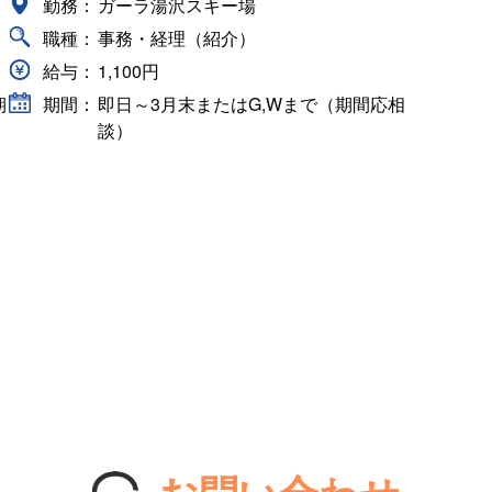
勤務：
ガーラ湯沢スキー場
職種：
事務・経理（紹介）
給与：
1,100円
期
期間：
即日～3月末またはG,Wまで（期間応相
談）
お問い合わせ