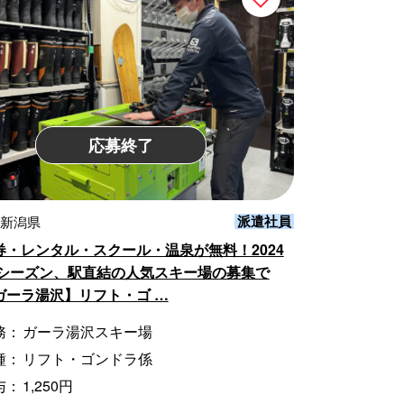
応募終了
派遣社員
 新潟県
券・レンタル・スクール・温泉が無料！2024
25シーズン、駅直結の人気スキー場の募集で
ガーラ湯沢】リフト・ゴ …
務：
ガーラ湯沢スキー場
種：
リフト・ゴンドラ係
与：
1,250円