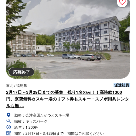
応募終了
派遣社員
東北 / 福島県
2月17日～3月29日までの募集 残り1名のみ！！高時給1300
円、寮費無料⛄スキー場のリフト券もスキー・スノボ用具レンタ
ルも無 …
勤務：
会津高原たかつえスキー場
職種：
キッズパーク
給与：
1,300円
期間：
2月17日～3月29日まで 期間はご相談ください