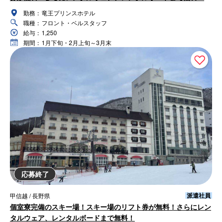
勤務：
竜王プリンスホテル
職種：
フロント・ベルスタッフ
給与：
1,250
期間：
1月下旬・2月上旬～3月末
応募終了
派遣社員
甲信越 / 長野県
個室寮完備のスキー場！スキー場のリフト券が無料！さらにレン
タルウェア、レンタルボードまで無料！