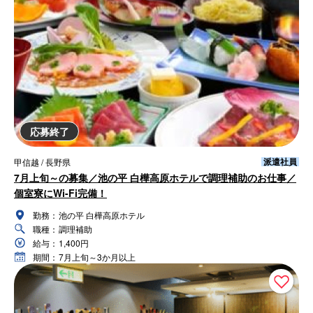
応募終了
派遣社員
甲信越 / 長野県
7月上旬～の募集／池の平 白樺高原ホテルで調理補助のお仕事／
個室寮にWi-Fi完備！
勤務：
池の平 白樺高原ホテル
職種：
調理補助
給与：
1,400円
期間：
7月上旬～3か月以上