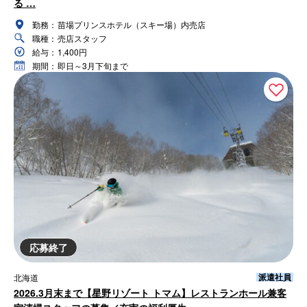
る …
勤務：
苗場プリンスホテル（スキー場）内売店
職種：
売店スタッフ
給与：
1,400円
期間：
即日～3月下旬まで
応募終了
派遣社員
北海道
2026.3月末まで【星野リゾート トマム】レストランホール兼客