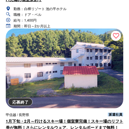
勤務：
白樺リゾート 池の平ホテル
職種：
ドア・ベル
給与：
1,400円
期間：
即日～2か月以上
応募終了
派遣社員
甲信越 / 長野県
1月下旬・2月～行けるスキー場！個室寮完備！スキー場のリフト
券が無料！さらにレンタルウェア、レンタルボードまで無料！