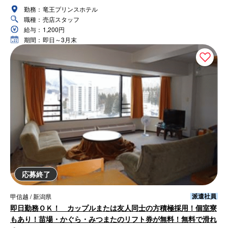
勤務：
竜王プリンスホテル
職種：
売店スタッフ
給与：
1,200円
期間：
即日～3月末
応募終了
派遣社員
甲信越 / 新潟県
即日勤務ＯＫ！ カップルまたは友人同士の方積極採用！個室寮
もあり！苗場・かぐら・みつまたのリフト券が無料！無料で滑れ