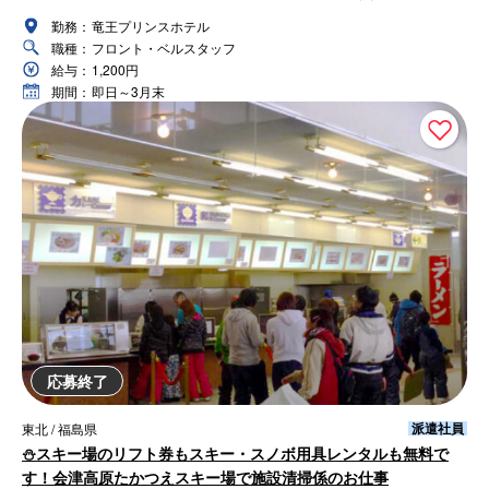
勤務：
竜王プリンスホテル
職種：
フロント・ベルスタッフ
給与：
1,200円
期間：
即日～3月末
応募終了
派遣社員
東北 / 福島県
⛄スキー場のリフト券もスキー・スノボ用具レンタルも無料で
す！会津高原たかつえスキー場で施設清掃係のお仕事