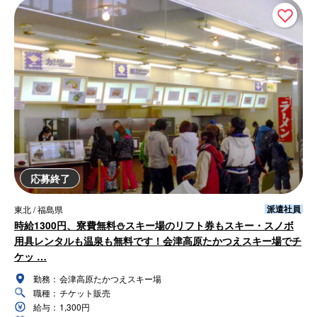
応募終了
派遣社員
東北 / 福島県
時給1300円、寮費無料⛄スキー場のリフト券もスキー・スノボ
用具レンタルも温泉も無料です！会津高原たかつえスキー場でチ
ケッ …
勤務：
会津高原たかつえスキー場
職種：
チケット販売
給与：
1,300円