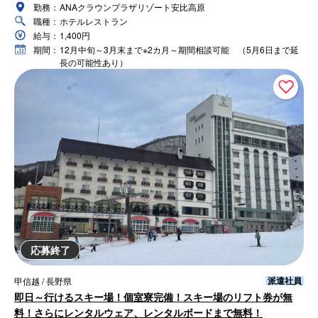
勤務：
ANAクラウンプラザリゾート安比高原
職種：
ホテルレストラン
給与：
1,400円
期間：
12月中旬～3月末まで※2カ月～期間相談可能 （5月6日まで延
長の可能性あり）
応募終了
派遣社員
甲信越 / 長野県
即日～行けるスキー場！個室寮完備！スキー場のリフト券が無
料！さらにレンタルウェア、レンタルボードまで無料！