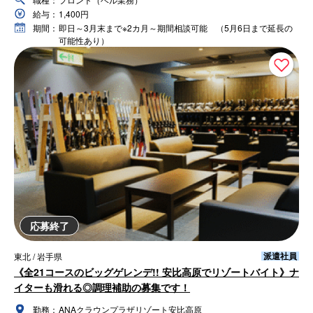
給与：
1,400円
期間：
即日～3月末まで※2カ月～期間相談可能 （5月6日まで延長の
可能性あり）
応募終了
派遣社員
東北 / 岩手県
《全21コースのビッグゲレンデ!! 安比高原でリゾートバイト》ナ
イターも滑れる◎調理補助の募集です！
勤務：
ANAクラウンプラザリゾート安比高原