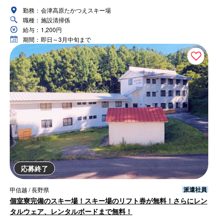
勤務：
会津高原たかつえスキー場
職種：
施設清掃係
給与：
1,200円
期間：
即日～3月中旬まで
応募終了
派遣社員
甲信越 / 長野県
個室寮完備のスキー場！スキー場のリフト券が無料！さらにレン
タルウェア、レンタルボードまで無料！