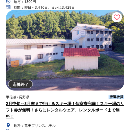
給与：
1300円
期間：
即日～3月10日、または3月29日
応募終了
派遣社員
甲信越 / 長野県
2月中旬～3月末まで行けるスキー場！個室寮完備！スキー場のリ
フト券が無料！さらにレンタルウェア、レンタルボードまで無
料！
勤務：
竜王プリンスホテル