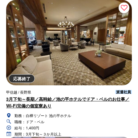
応募終了
派遣社員
甲信越 / 長野県
3月下旬～長期／高時給／池の平ホテルでドア・ベルのお仕事／
Wi-Fi完備の個室寮あり
勤務：
白樺リゾート 池の平ホテル
職種：
ドア・ベル
給与：
1,400円
期間：
3月下旬～３か月以上