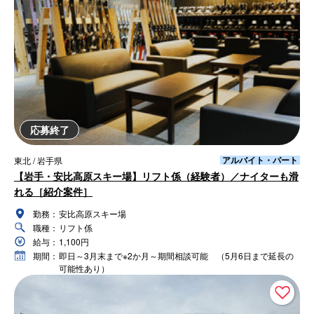
応募終了
アルバイト・パート
東北 / 岩手県
【岩手・安比高原スキー場】リフト係（経験者）／ナイターも滑
れる［紹介案件］
勤務：
安比高原スキー場
職種：
リフト係
給与：
1,100円
期間：
即日～3月末まで※2か月～期間相談可能 （5月6日まで延長の
可能性あり）