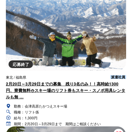
応募終了
派遣社員
東北 / 福島県
2月20日～3月29日までの募集 残り3名のみ！！高時給1300
円、寮費無料⛄スキー場のリフト券もスキー・スノボ用具レンタ
ルも無 …
勤務：
会津高原たかつえスキー場
職種：
リフト係
給与：
1,300円
期間：
2月20日～3月29日まで 期間はご相談ください