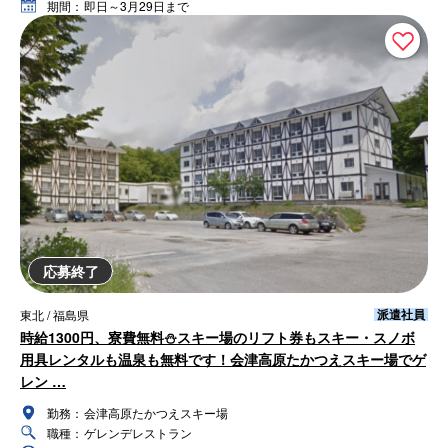
期間：
即日～3月29日まで
応募終了
派遣社員
東北 / 福島県
時給1300円、寮費無料⛄スキー場のリフト券もスキー・スノボ
用具レンタルも温泉も無料です！会津高原たかつえスキー場でゲ
レン …
勤務：
会津高原たかつえスキー場
職種：
ゲレンデレストラン