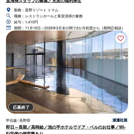
室清掃スタッフの募集／充実の福利厚生
勤務：
星野リゾート トマム
職種：
レストランホールと客室清掃の兼務
給与：
1,410円
期間：
11月19日～2026年3月末の間で2か月程度から（期間応相談）
応募終了
派遣社員
甲信越 / 長野県
即日～長期／高時給／池の平ホテルでドア・ベルのお仕事／Wi-
Fi完備の個室寮あり