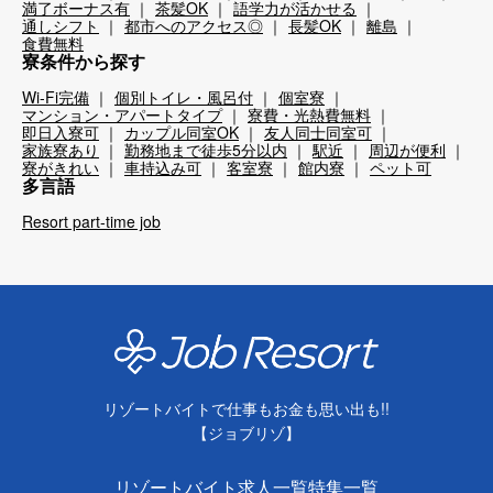
満了ボーナス有
茶髪OK
語学力が活かせる
通しシフト
都市へのアクセス◎
長髪OK
離島
食費無料
寮条件から探す
Wi-Fi完備
個別トイレ・風呂付
個室寮
マンション・アパートタイプ
寮費・光熱費無料
即日入寮可
カップル同室OK
友人同士同室可
家族寮あり
勤務地まで徒歩5分以内
駅近
周辺が便利
寮がきれい
車持込み可
客室寮
館内寮
ペット可
多言語
Resort part-time job
リゾートバイトで仕事もお金も思い出も!!
【ジョブリゾ】
リゾートバイト求人一覧
特集一覧