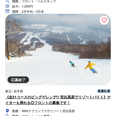
職種：
フロント・ベルスタッフ
給与：
1,200円
期間：
2月中旬～3月末
応募終了
派遣社員
東北 / 岩手県
《全21コースのビッグゲレンデ!! 安比高原でリゾートバイト》ナ
イターも滑れる◎フロントの募集です！
勤務：
ANAクラウンプラザリゾート安比高原
職種：
フロント（ベル業務）