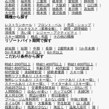
石川県
福井県
三重県
岐阜県
愛知県
静岡県
京都府
兵庫県
和歌山県
大阪府
滋賀県
山口県
岡山県
島根県
広島県
徳島県
香川県
高知県
大分県
宮崎県
熊本県
鹿児島県
沖縄県
職種から探す
レストランホール
フロント・ベル
売店・ショップ
仲居
マルチタスク（業務全般）
調理・調理補助
清掃系
洗い場
レジャー・アクティビティ
スキー場関係
検品・包装
その他の職種
リゾートバイト期間で探す
超短期
短期
中期
長期
2週間未満
1か月未満
3か月未満
3か月以上
6か月以上
こだわり条件から探す
時給1,200円以上
時給1,400円以上
時給1,600円以上
時給1,800円以上
年齢不問
40代歓迎
50代歓迎
60代歓迎
未経験歓迎
経験者優遇
スキー場
無料リフト券あり（スキー場）
無料レンタルあり（スキー場）
パークあり（スキー場）
スクールあり（スキー場）
ナイターあり（スキー場）
月給25万以上
交通費全額支給
前払い・日払い可
人間関係◎
出会いが多い
カップルOK
夫婦OK
友人同士OK
周辺が便利
即日勤務可
プール・ジム等利用可
まかない自慢
中抜け勤務
ネイルOK
夜勤
大量募集
学生歓迎
山・高原
残業が多い
残業が少ない
海近く
温泉入浴可
湖