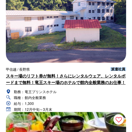
派遣社員
甲信越 / 長野県
スキー場のリフト券が無料！さらにレンタルウェア、レンタルボ
ードまで無料！竜王スキー場のホテルで館内全般業務のお仕事！
勤務：
竜王プリンスホテル
職種：
館内全般業務
給与：
1,300
期間：
12月中旬～3月末