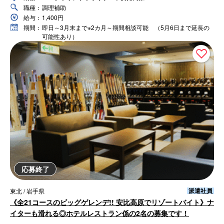
職種：
調理補助
給与：
1,400円
期間：
即日～3月末まで※2カ月～期間相談可能 （5月6日まで延長の
可能性あり）
応募終了
派遣社員
東北 / 岩手県
《全21コースのビッグゲレンデ!! 安比高原でリゾートバイト》ナ
イターも滑れる◎ホテルレストラン係の2名の募集です！