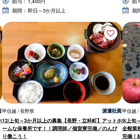
給与：
1,400円
給
期間：
即日～3か月以上
期
員
派遣社員
甲信越 / 長野県
甲信越 /
ホ
12/上旬～3か月以上の募集【長野・立科町】アットホ
9/上
ームな保養所です！！調理師／個室寮完備／のんび
全般業
り働こう！
完備！