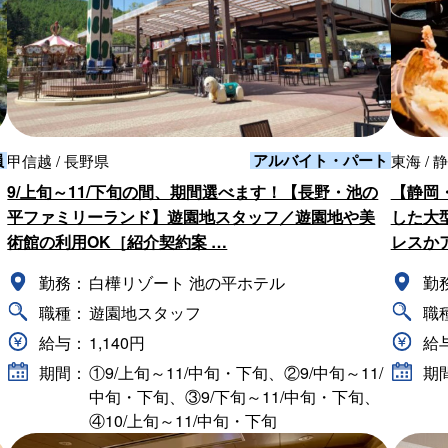
員
アルバイト・パート
甲信越 / 長野県
東海 / 
9/上旬～11/下旬の間、期間選べます！【長野・池の
【静岡
平ファミリーランド】遊園地スタッフ／遊園地や美
した大
術館の利用OK［紹介契約案 …
レスか
勤務：
白樺リゾート 池の平ホテル
勤
職種：
遊園地スタッフ
職
給与：
1,140円
給
期間：
①9/上旬～11/中旬・下旬、②9/中旬～11/
期
中旬・下旬、③9/下旬～11/中旬・下旬、
④10/上旬～11/中旬・下旬