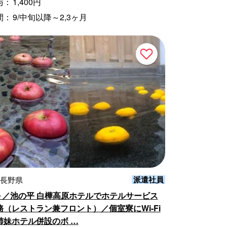
与：
1,400円
間：
9/中旬以降～2,3ヶ月
派遣社員
 長野県
旬～／池の平 白樺高原ホテルでホテルサービス
務（レストラン兼フロント）／個室寮にWi-Fi
姉妹ホテル併設のボ …