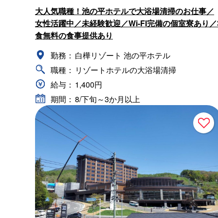
大人気職種！池の平ホテルで大浴場清掃のお仕事／
女性活躍中／未経験歓迎／Wi-FI完備の個室寮あり／
食無料の食事提供あり
勤務：
白樺リゾート 池の平ホテル
職種：
リゾートホテルの大浴場清掃
給与：
1,400円
期間：
8/下旬～3か月以上