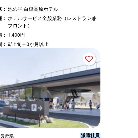
務：
池の平 白樺高原ホテル
種：
ホテルサービス全般業務（レストラン兼
フロント）
与：
1,400円
間：
9/上旬～3か月以上
派遣社員
 長野県