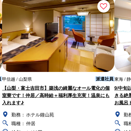
員
派遣社員
甲信越 / 山梨県
東海 / 
【山梨・富士吉田市】築浅の綺麗なオール電化の個
9/中
室寮です！仲居／高時給＋福利厚生充実！温泉にも
きる絶
入れます♪
お風呂ト
勤務：
ホテル鐘山苑
勤
職種：
仲居
職