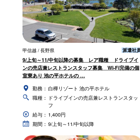
派遣社
甲信越 / 長野県
9/上旬～11/中旬以降の募集 レア職種 ドライブイ
ンの売店兼レストランスタッフ募集 Wi-Fi完備の個
室寮あり 池の平ホテルの …
勤務：
白樺リゾート 池の平ホテル
職種：
ドライブインの売店兼レストランスタッ
フ
給与：
1,400円
期間：
9/上旬～11/中旬以降