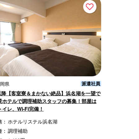
派遣社員
静岡県
旬以降【客室寮＆まかない絶品】浜名湖を一望で
景ホテルで調理補助スタッフの募集！部屋は
イレ、Wi-Fi完備！
務：
ホテルリステル浜名湖
種：
調理補助