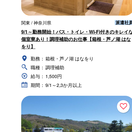
派遣社
関東 / 神奈川県
9/1～勤務開始！バス・トイレ・Wi-Fi付きのキレイ
個室寮あり！調理補助のお仕事【箱根・芦ノ湖 はな
をり】
勤務：
箱根・芦ノ湖 はなをり
職種：
調理補助
給与：
1,500円
期間：
9/1～2,3か月以上