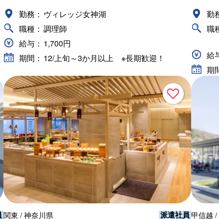
勤務：
ヴィレッジ女神湖
勤
職種：
調理師
職
給与：
1,700円
給
期間：
12/上旬～3か月以上 ※長期歓迎！
期
員
派遣社員
関東 / 神奈川県
甲信越 /