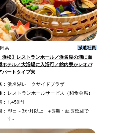
派遣社員
静岡県
・浜松】レストランホール／浜名湖の湖に面
型ホテル／大浴場に入浴可／館内寮かレオパ
アパートタイプ寮
務：
浜名湖レークサイドプラザ
種：
レストランホールサービス（和食会席）
与：
1,450円
間：
即日～3か月以上 ※長期・延長歓迎で
す。