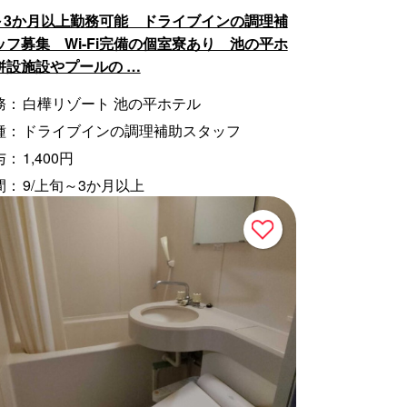
旬～3か月以上勤務可能 ドライブインの調理補
ッフ募集 Wi-Fi完備の個室寮あり 池の平ホ
併設施設やプールの …
務：
白樺リゾート 池の平ホテル
種：
ドライブインの調理補助スタッフ
与：
1,400円
間：
9/上旬～3か月以上