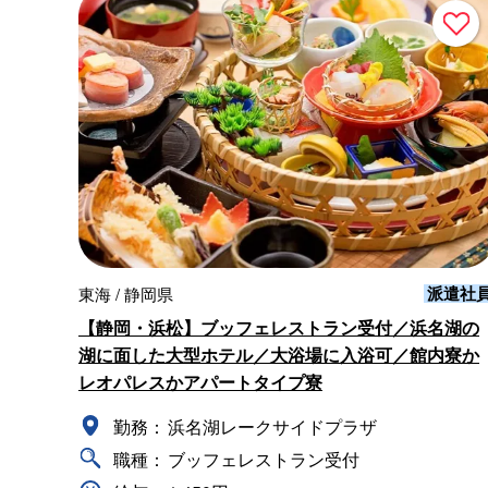
派遣社
東海 / 静岡県
【静岡・浜松】ブッフェレストラン受付／浜名湖の
湖に面した大型ホテル／大浴場に入浴可／館内寮か
レオパレスかアパートタイプ寮
勤務：
浜名湖レークサイドプラザ
職種：
ブッフェレストラン受付