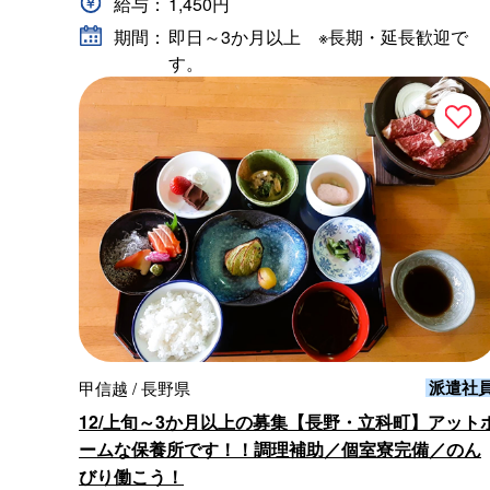
給与：
1,450円
期間：
即日～3か月以上 ※長期・延長歓迎で
す。
派遣社
甲信越 / 長野県
12/上旬～3か月以上の募集【長野・立科町】アット
ームな保養所です！！調理補助／個室寮完備／のん
びり働こう！