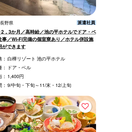
派遣社員
 長野県
旬～2，3か月／高時給／池の平ホテルでドア・ベ
仕事／Wi-Fi完備の個室寮あり／ホテル併設施
用ができます
務：
白樺リゾート 池の平ホテル
種：
ドア・ベル
与：
1,400円
間：
9/中旬・下旬～11/末・12/上旬