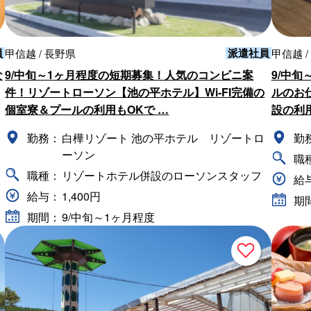
員
派遣社員
甲信越 / 長野県
甲信越 /
な
9/中旬～1ヶ月程度の短期募集！人気のコンビニ案
9/中
件！リゾートローソン【池の平ホテル】Wi-FI完備の
ルのお
個室寮＆プールの利用もOKで …
設の利
勤務：
白樺リゾート 池の平ホテル リゾートロ
勤
ーソン
職
職種：
リゾートホテル併設のローソンスタッフ
給
給与：
1,400円
期
期間：
9/中旬～1ヶ月程度