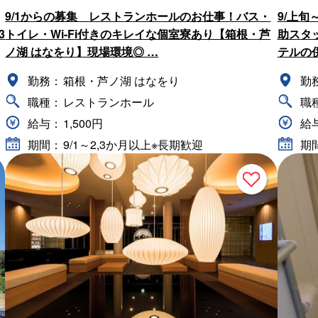
9/1からの募集 レストランホールのお仕事！バス・
9/上
3
トイレ・Wi-Fi付きのキレイな個室寮あり【箱根・芦
助スタ
ノ湖 はなをり】現場環境◎ …
テルの
勤務：
箱根・芦ノ湖 はなをり
勤
職種：
レストランホール
職
給与：
1,500円
給
期間：
9/1～2,3か月以上※長期歓迎
期