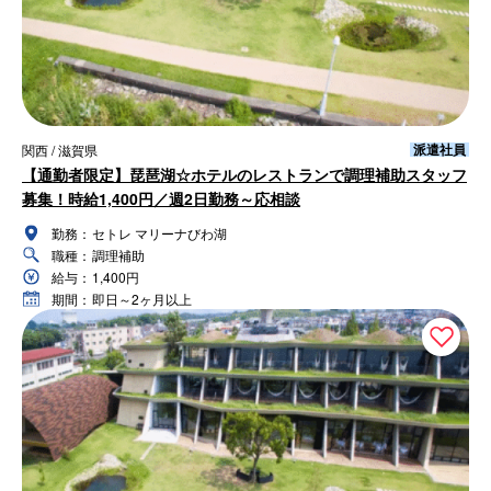
派遣社員
関西 / 滋賀県
【通勤者限定】琵琶湖☆ホテルのレストランで調理補助スタッフ
募集！時給1,400円／週2日勤務～応相談
勤務：
セトレ マリーナびわ湖
職種：
調理補助
給与：
1,400円
期間：
即日～2ヶ月以上