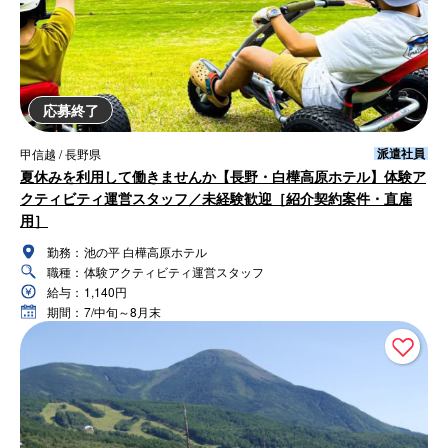
応募終了
派遣社員
甲信越 / 長野県
夏休みを利用して働きませんか【長野・白樺高原ホテル】体験ア
クティビティ運営スタッフ／未経験歓迎［紹介契約案件・直雇
用］
勤務：
池の平 白樺高原ホテル
職種：
体験アクティビティ運営スタッフ
給与：
1,140円
期間：
7/中旬～8月末