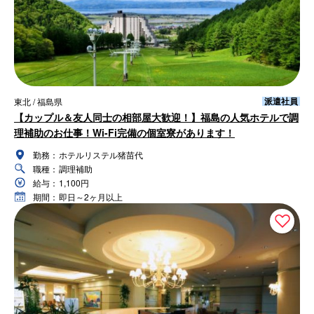
派遣社員
東北 / 福島県
【カップル＆友人同士の相部屋大歓迎！】福島の人気ホテルで調
理補助のお仕事！Wi-Fi完備の個室寮があります！
勤務：
ホテルリステル猪苗代
職種：
調理補助
給与：
1,100円
期間：
即日～2ヶ月以上