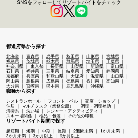
SNSをフォローしてリゾートバイトをチェック
都道府県から探す
北海道
青森県
岩手県
秋田県
山形県
宮城県
福島県
茨城県
栃木県
群馬県
埼玉県
千葉県
神奈川県
東京都
長野県
山梨県
新潟県
富山県
石川県
福井県
三重県
岐阜県
愛知県
静岡県
京都府
兵庫県
和歌山県
大阪府
滋賀県
山口県
岡山県
島根県
広島県
徳島県
香川県
高知県
大分県
宮崎県
熊本県
鹿児島県
沖縄県
職種から探す
レストランホール
フロント・ベル
売店・ショップ
仲居
マルチタスク（業務全般）
調理・調理補助
清掃系
洗い場
レジャー・アクティビティ
スキー場関係
検品・包装
その他の職種
リゾートバイト期間で探す
超短期
短期
中期
長期
2週間未満
1か月未満
3か月未満
3か月以上
6か月以上