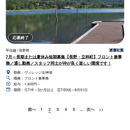
応募終了
派遣社員
甲信越 / 長野県
7月～長期または夏休み短期募集【長野・立科町】フロント兼事
務／通し勤務／スタッフ同士が仲が良く楽しい環境です！
勤務：
ヴィレッジ女神湖
職種：
フロント兼事務
給与：
1,400円～
期間：
①7/中～3か月以上 ②7/20頃～8月31日
前へ
1
2
3
4
5
…
次へ
>>