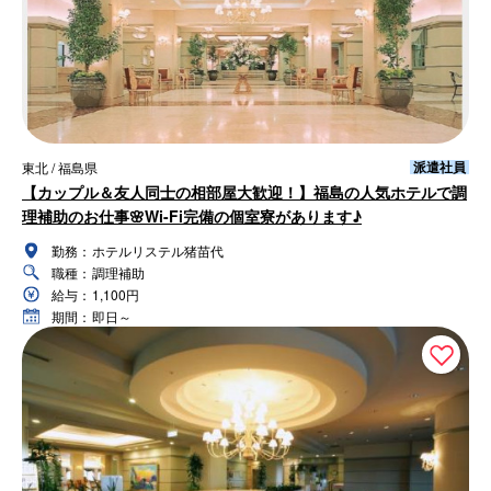
派遣社員
東北 / 福島県
【カップル＆友人同士の相部屋大歓迎！】福島の人気ホテルで調
理補助のお仕事🌸Wi-Fi完備の個室寮があります♪
勤務：
ホテルリステル猪苗代
職種：
調理補助
給与：
1,100円
期間：
即日～