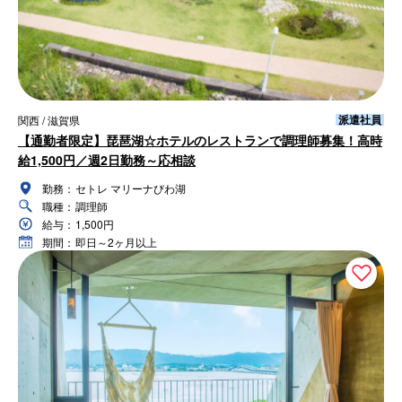
派遣社員
関西 / 滋賀県
【通勤者限定】琵琶湖☆ホテルのレストランで調理師募集！高時
給1,500円／週2日勤務～応相談
勤務：
セトレ マリーナびわ湖
職種：
調理師
給与：
1,500円
期間：
即日～2ヶ月以上