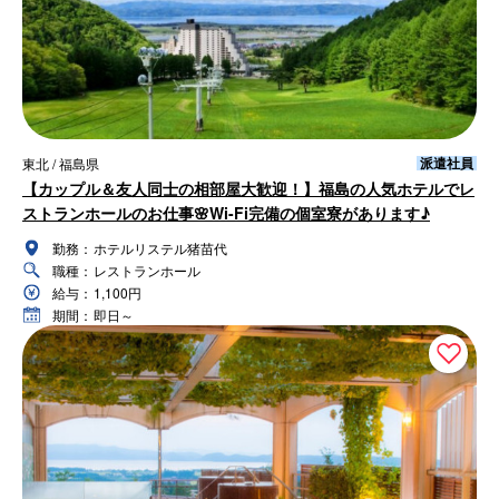
派遣社員
東北 / 福島県
【カップル＆友人同士の相部屋大歓迎！】福島の人気ホテルでレ
ストランホールのお仕事🌸Wi-Fi完備の個室寮があります♪
勤務：
ホテルリステル猪苗代
職種：
レストランホール
給与：
1,100円
期間：
即日～