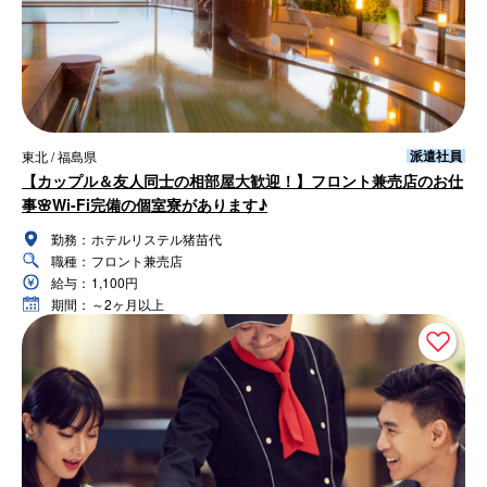
派遣社員
東北 / 福島県
【カップル＆友人同士の相部屋大歓迎！】フロント兼売店のお仕
事🌸Wi-Fi完備の個室寮があります♪
勤務：
ホテルリステル猪苗代
職種：
フロント兼売店
給与：
1,100円
期間：
～2ヶ月以上