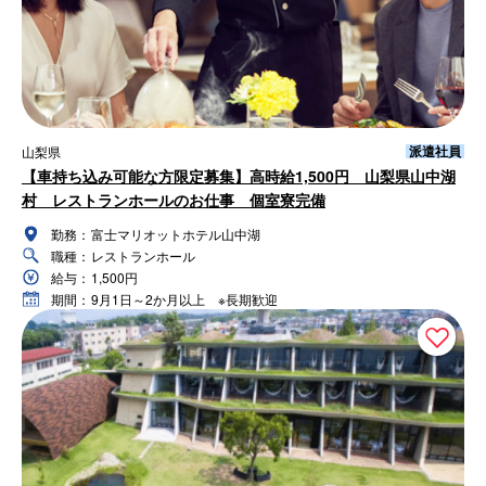
派遣社員
山梨県
【車持ち込み可能な方限定募集】高時給1,500円 山梨県山中湖
村 レストランホールのお仕事 個室寮完備
勤務：
富士マリオットホテル山中湖
職種：
レストランホール
給与：
1,500円
期間：
9月1日～2か月以上 ※長期歓迎