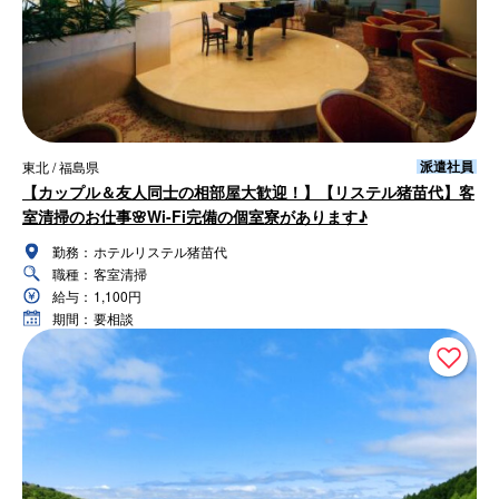
派遣社員
東北 / 福島県
【カップル＆友人同士の相部屋大歓迎！】【リステル猪苗代】客
室清掃のお仕事🌸Wi-Fi完備の個室寮があります♪
勤務：
ホテルリステル猪苗代
職種：
客室清掃
給与：
1,100円
期間：
要相談