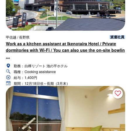
派遣社員
甲信越 / 長野県
Work as a kitchen assistant at Ikenotaira Hotel / Private
dormitories with Wi-Fi / You can also use the on-site bowlin
…
勤務：
白樺リゾート 池の平ホテル
職種：
Cooking assistance
給与：
1,400円
期間：
12月18日頃～長期（3月末）