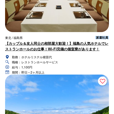
派遣社員
東北 / 福島県
【カップル＆友人同士の相部屋大歓迎！】福島の人気ホテルでレ
ストランホールのお仕事！Wi-Fi完備の個室寮があります！
勤務：
ホテルリステル猪苗代
職種：
レストランホールサービス
給与：
1,100円
期間：
即日～2ヶ月以上