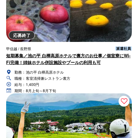
応募終了
派遣社員
甲信越 / 長野県
短期募集／池の平 白樺高原ホテルで裏方のお仕事／個室寮にWi-
Fi完備！姉妹ホテル併設施設やプールの利用も可
勤務：
池の平 白樺高原ホテル
職種：
客室清掃兼レストラン裏方
給与：
1,400円
期間：
8月上旬～8月下旬