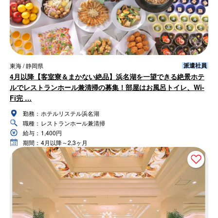
派遣社員
東海 / 静岡県
4月以降【客室寮＆まかない絶品】浜名湖を一望できる絶景ホテ
ルでレストランホール兼清掃の募集！部屋はお風呂トイレ、Wi-
Fi完 …
勤務：
ホテルリステル浜名湖
職種：
レストランホール兼清掃
給与：
1,400円
期間：
4月以降～2,3ヶ月