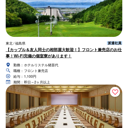
派遣社員
東北 / 福島県
【カップル＆友人同士の相部屋大歓迎！】フロント兼売店のお仕
事！Wi-Fi完備の個室寮があります！
勤務：
ホテルリステル猪苗代
職種：
フロント兼売店
給与：
1,100円
期間：
即日～2ヶ月以上