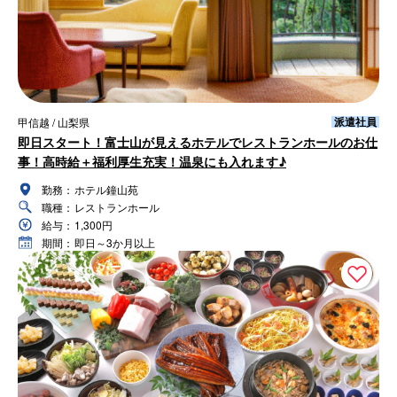
派遣社員
甲信越 / 山梨県
即日スタート！富士山が見えるホテルでレストランホールのお仕
事！高時給＋福利厚生充実！温泉にも入れます♪
勤務：
ホテル鐘山苑
職種：
レストランホール
給与：
1,300円
期間：
即日～3か月以上