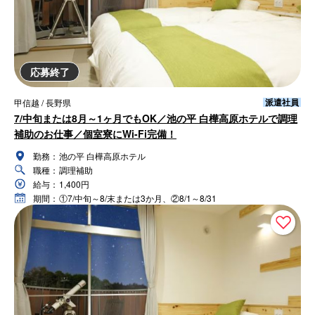
応募終了
派遣社員
甲信越 / 長野県
7/中旬または8月～1ヶ月でもOK／池の平 白樺高原ホテルで調理
補助のお仕事／個室寮にWi-Fi完備！
勤務：
池の平 白樺高原ホテル
職種：
調理補助
給与：
1,400円
期間：
①7/中旬～8/末または3か月、②8/1～8/31