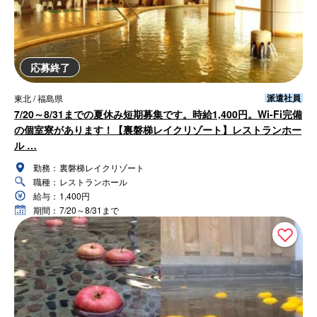
応募終了
派遣社員
東北 / 福島県
7/20～8/31までの夏休み短期募集です。時給1,400円。Wi-Fi完備
の個室寮があります！【裏磐梯レイクリゾート】レストランホー
ル …
勤務：
裏磐梯レイクリゾート
職種：
レストランホール
給与：
1,400円
期間：
7/20～8/31まで