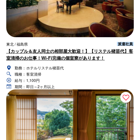
派遣社員
東北 / 福島県
【カップル＆友人同士の相部屋大歓迎！】【リステル猪苗代】客
室清掃のお仕事！Wi-Fi完備の個室寮があります！
勤務：
ホテルリステル猪苗代
職種：
客室清掃
給与：
1,100円
期間：
即日～2ヶ月以上