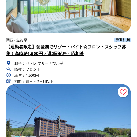
派遣社員
関西 / 滋賀県
【通勤者限定】琵琶湖でリゾートバイト☆フロントスタッフ募
集！高時給1,500円／週2日勤務～応相談
勤務：
セトレ マリーナびわ湖
職種：
フロント
給与：
1,500円
期間：
即日～2ヶ月以上