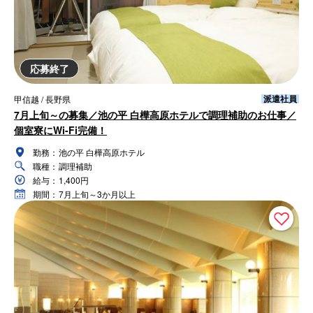
応募終了
派遣社員
甲信越 / 長野県
7月上旬～の募集／池の平 白樺高原ホテルで調理補助のお仕事／
個室寮にWi-Fi完備！
勤務：
池の平 白樺高原ホテル
職種：
調理補助
給与：
1,400円
期間：
7月上旬～3か月以上