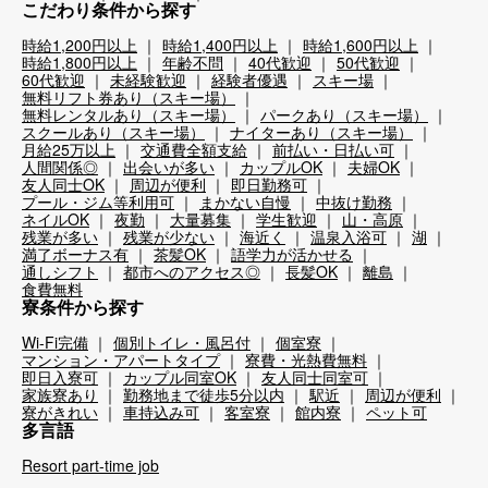
こだわり条件から探す
時給1,200円以上
時給1,400円以上
時給1,600円以上
時給1,800円以上
年齢不問
40代歓迎
50代歓迎
60代歓迎
未経験歓迎
経験者優遇
スキー場
無料リフト券あり（スキー場）
無料レンタルあり（スキー場）
パークあり（スキー場）
スクールあり（スキー場）
ナイターあり（スキー場）
月給25万以上
交通費全額支給
前払い・日払い可
人間関係◎
出会いが多い
カップルOK
夫婦OK
友人同士OK
周辺が便利
即日勤務可
プール・ジム等利用可
まかない自慢
中抜け勤務
ネイルOK
夜勤
大量募集
学生歓迎
山・高原
残業が多い
残業が少ない
海近く
温泉入浴可
湖
満了ボーナス有
茶髪OK
語学力が活かせる
通しシフト
都市へのアクセス◎
長髪OK
離島
食費無料
寮条件から探す
Wi-Fi完備
個別トイレ・風呂付
個室寮
マンション・アパートタイプ
寮費・光熱費無料
即日入寮可
カップル同室OK
友人同士同室可
家族寮あり
勤務地まで徒歩5分以内
駅近
周辺が便利
寮がきれい
車持込み可
客室寮
館内寮
ペット可
多言語
Resort part-time job