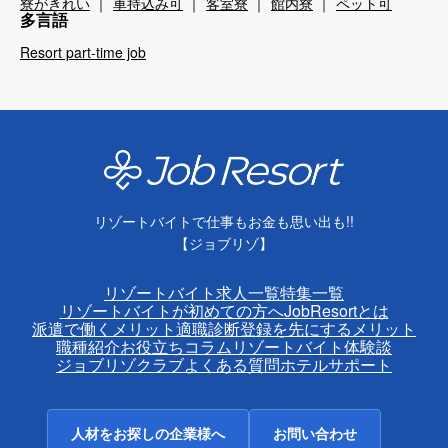
寮がきれい
車持込み可
客室寮
館内寮
ペット可
多言語
Resort part-time job
リゾートバイトで仕事もお金も思い出も!!
【ジョブリゾ】
リゾートバイト求人一覧
特集一覧
リゾートバイトが初めての方へ
JobResortとは
派遣で働くメリット
適職診断
登録を先にするメリット
職種紹介
お役立ちコラム
リゾートバイト体験談
ジョブリゾクラブ
よくある質問
ホテルサポート
人材をお探しの企業様へ
お問い合わせ