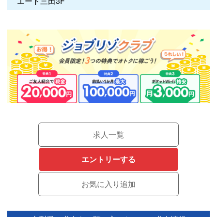
エート三田3F
求人一覧
エントリーする