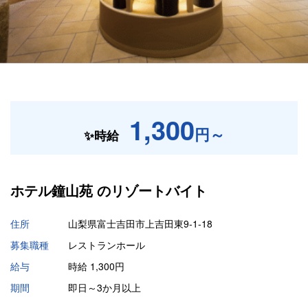
1,300
円～
✨時給
ホテル鐘山苑 の
リゾートバイト
住所
山梨県富士吉田市上吉田東9-1-18
募集職種
レストランホール
給与
時給 1,300円
期間
即日～3か月以上