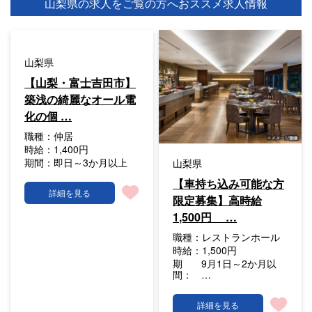
山梨県の求人をご覧の方へ
おススメ求人情報
山梨県
【山梨・富士吉田市】
築浅の綺麗なオール電
化の個 …
職種：
仲居
時給：
1,400円
期間：
即日～3か月以上
山梨県
【車持ち込み可能な方
詳細を見る
限定募集】高時給
1,500円 …
職種：
レストランホール
時給：
1,500円
期
9月1日～2か月以
間：
…
詳細を見る