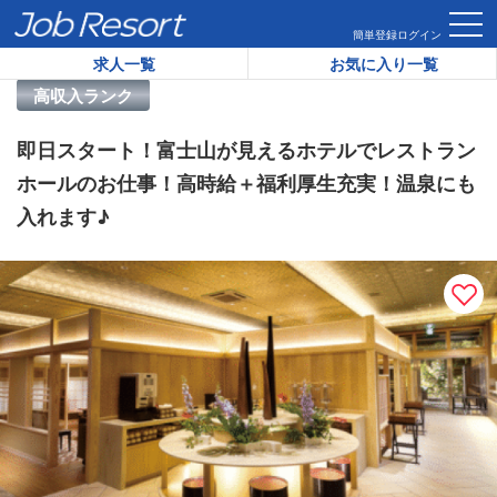
HOME
求人一覧
即日スタート！富士山が見えるホテルでレス
簡単登録
ログイン
求人一覧
お気に入り一覧
リゾートバイト求人番号：
31157
高収入ランク
即日スタート！富士山が見えるホテルでレストラン
ホールのお仕事！高時給＋福利厚生充実！温泉にも
入れます♪