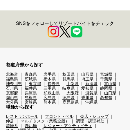
SNSをフォローしてリゾートバイトをチェック
都道府県から探す
北海道
青森県
岩手県
秋田県
山形県
宮城県
福島県
茨城県
栃木県
群馬県
埼玉県
千葉県
神奈川県
東京都
長野県
山梨県
新潟県
富山県
石川県
福井県
三重県
岐阜県
愛知県
静岡県
京都府
兵庫県
和歌山県
大阪府
滋賀県
山口県
岡山県
島根県
広島県
徳島県
香川県
高知県
大分県
宮崎県
熊本県
鹿児島県
沖縄県
職種から探す
レストランホール
フロント・ベル
売店・ショップ
仲居
マルチタスク（業務全般）
調理・調理補助
清掃系
洗い場
レジャー・アクティビティ
スキー場関係
検品・包装
その他の職種