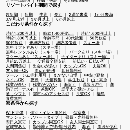
リゾートバイト期間で探す
超短期
短期
中期
長期
2週間未満
1か月未満
3か月未満
3か月以上
6か月以上
こだわり条件から探す
時給1,200円以上
時給1,400円以上
時給1,600円以上
時給1,800円以上
年齢不問
40代歓迎
50代歓迎
60代歓迎
未経験歓迎
経験者優遇
スキー場
無料リフト券あり（スキー場）
無料レンタルあり（スキー場）
パークあり（スキー場）
スクールあり（スキー場）
ナイターあり（スキー場）
月給25万以上
交通費全額支給
前払い・日払い可
人間関係◎
出会いが多い
カップルOK
夫婦OK
友人同士OK
周辺が便利
即日勤務可
プール・ジム等利用可
まかない自慢
中抜け勤務
ネイルOK
夜勤
大量募集
学生歓迎
山・高原
残業が多い
残業が少ない
海近く
温泉入浴可
湖
満了ボーナス有
茶髪OK
語学力が活かせる
通しシフト
都市へのアクセス◎
長髪OK
離島
食費無料
寮条件から探す
Wi-Fi完備
個別トイレ・風呂付
個室寮
マンション・アパートタイプ
寮費・光熱費無料
即日入寮可
カップル同室OK
友人同士同室可
家族寮あり
勤務地まで徒歩5分以内
駅近
周辺が便利