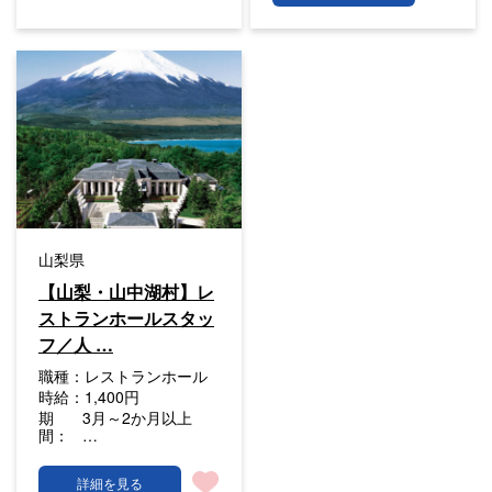
山梨県
【山梨・山中湖村】レ
ストランホールスタッ
フ／人 …
職種：
レストランホール
時給：
1,400円
期
3月～2か月以上
間：
…
詳細を見る