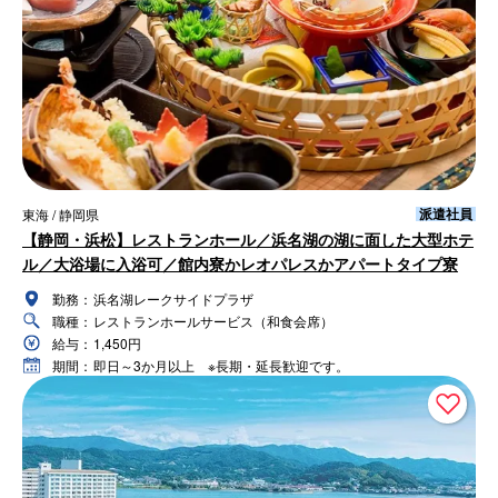
派遣社員
東海 / 静岡県
【静岡・浜松】レストランホール／浜名湖の湖に面した大型ホテ
ル／大浴場に入浴可／館内寮かレオパレスかアパートタイプ寮
勤務：
浜名湖レークサイドプラザ
職種：
レストランホールサービス（和食会席）
給与：
1,450円
期間：
即日～3か月以上 ※長期・延長歓迎です。