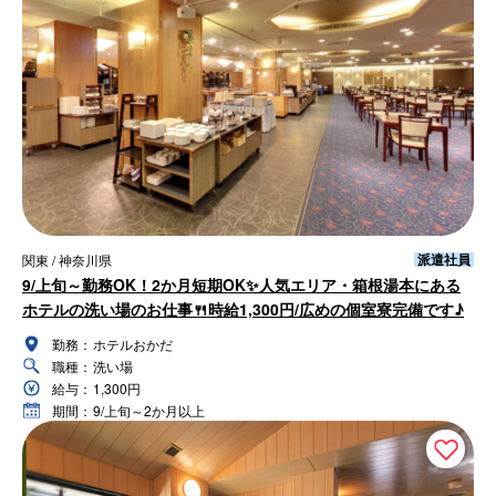
派遣社員
関東 / 神奈川県
9/上旬～勤務OK！2か月短期OK✨人気エリア・箱根湯本にある
ホテルの洗い場のお仕事🍴時給1,300円/広めの個室寮完備です♪
勤務：
ホテルおかだ
職種：
洗い場
給与：
1,300円
期間：
9/上旬～2か月以上