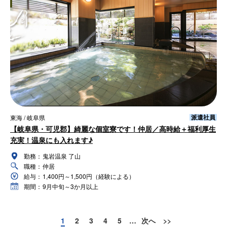
派遣社員
東海 / 岐阜県
【岐阜県・可児郡】綺麗な個室寮です！仲居／高時給＋福利厚生
充実！温泉にも入れます♪
勤務：
鬼岩温泉 了山
職種：
仲居
給与：
1,400円～1,500円（経験による）
期間：
9月中旬～3か月以上
1
2
3
4
5
…
次へ
>>