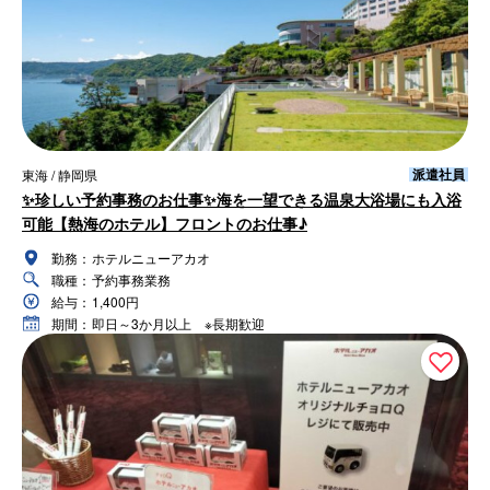
派遣社員
東海 / 静岡県
✨珍しい予約事務のお仕事✨海を一望できる温泉大浴場にも入浴
可能【熱海のホテル】フロントのお仕事♪
勤務：
ホテルニューアカオ
職種：
予約事務業務
給与：
1,400円
期間：
即日～3か月以上 ※長期歓迎