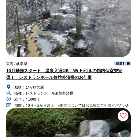
派遣社員
東海 / 岐阜県
10月勤務スタート 温泉入浴OK！Wi-Fi付きの館内個室寮完
備！ レストランホール兼館外清掃のお仕事
勤務：
ひらゆの森
職種：
レストランホール兼館外清掃
給与：
1,300円
期間：
10月～2か月以上 ※期間についてはお気軽にご相談ください♪