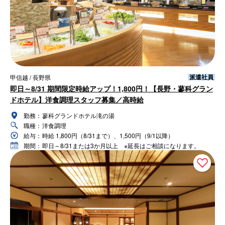
派遣社員
甲信越 / 長野県
即日～8/31 期間限定時給アップ！1,800円！【長野・蓼科グラン
ドホテル】洋食調理スタッフ募集／高時給
勤務：
蓼科グランドホテル滝の湯
職種：
洋食調理
給与：
時給 1,800円（8/31まで）、1,500円（9/1以降）
期間：
即日～8/31または3か月以上 ※延長はご相談になります。