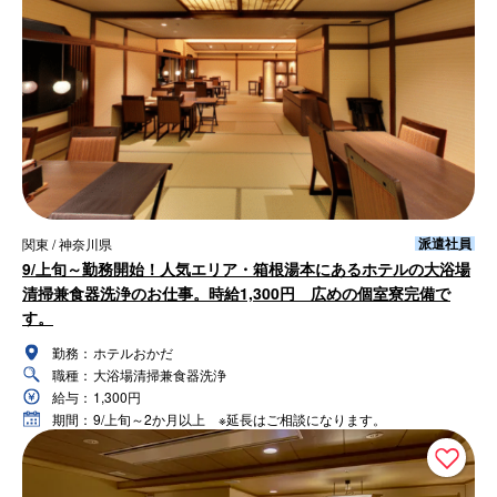
派遣社員
関東 / 神奈川県
9/上旬～勤務開始！人気エリア・箱根湯本にあるホテルの大浴場
清掃兼食器洗浄のお仕事。時給1,300円 広めの個室寮完備で
す。
勤務：
ホテルおかだ
職種：
大浴場清掃兼食器洗浄
給与：
1,300円
期間：
9/上旬～2か月以上 ※延長はご相談になります。