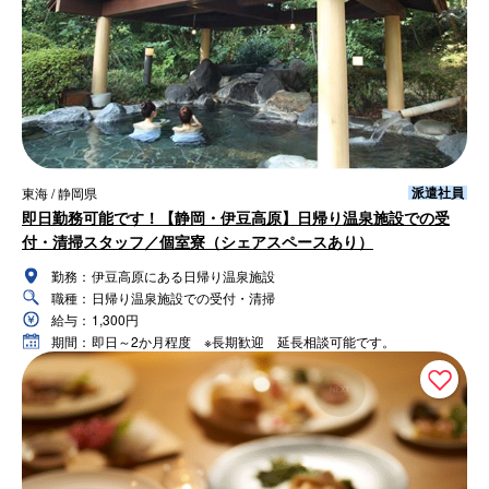
派遣社員
東海 / 静岡県
即日勤務可能です！【静岡・伊豆高原】日帰り温泉施設での受
付・清掃スタッフ／個室寮（シェアスペースあり）
勤務：
伊豆高原にある日帰り温泉施設
職種：
日帰り温泉施設での受付・清掃
給与：
1,300円
期間：
即日～2か月程度 ※長期歓迎 延長相談可能です。