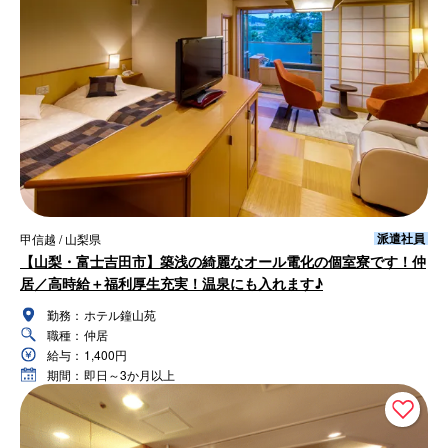
派遣社員
甲信越 / 山梨県
【山梨・富士吉田市】築浅の綺麗なオール電化の個室寮です！仲
居／高時給＋福利厚生充実！温泉にも入れます♪
勤務：
ホテル鐘山苑
職種：
仲居
給与：
1,400円
期間：
即日～3か月以上