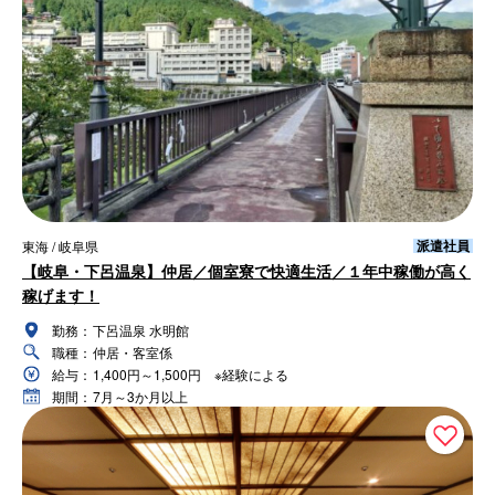
派遣社員
東海 / 岐阜県
【岐阜・下呂温泉】仲居／個室寮で快適生活／１年中稼働が高く
稼げます！
勤務：
下呂温泉 水明館
職種：
仲居・客室係
給与：
1,400円～1,500円 ※経験による
期間：
7月～3か月以上