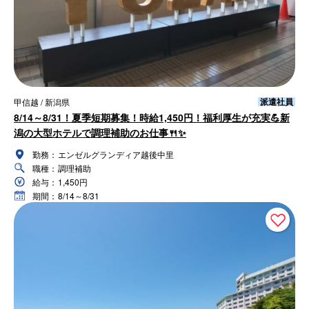
派遣社員
甲信越 / 新潟県
8/14～8/31！夏季短期募集！時給1,450円！福利厚生が充実💪新
潟の大型ホテルで調理補助のお仕事🍴✨
勤務：
エンゼルグランディア越後中里
職種：
調理補助
給与：
1,450円
期間：
8/14～8/31