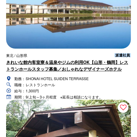
派遣社員
東北 / 山形県
きれいな館内客室寮＆温泉やジムの利用OK【山形・鶴岡】レス
トランホールスタッフ募集／おしゃれなデザイナーズホテル
勤務：
SHONAI HOTEL SUIDEN TERRASSE
職種：
レストランホール
給与：
1,300円
期間：
9/上旬～3ヶ月程度 ※延長は相談になります。