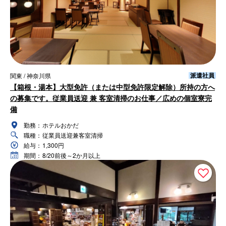
派遣社員
関東 / 神奈川県
【箱根・湯本】大型免許（または中型免許限定解除）所持の方へ
の募集です。従業員送迎 兼 客室清掃のお仕事／広めの個室寮完
備
勤務：
ホテルおかだ
職種：
従業員送迎兼客室清掃
給与：
1,300円
期間：
8/20前後～2か月以上