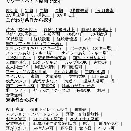
リゾートバイト期間で探す
超短期
短期
中期
長期
2週間未満
1か月未満
3か月未満
3か月以上
6か月以上
こだわり条件から探す
時給1,200円以上
時給1,400円以上
時給1,600円以上
時給1,800円以上
年齢不問
40代歓迎
50代歓迎
60代歓迎
未経験歓迎
経験者優遇
スキー場
無料リフト券あり（スキー場）
無料レンタルあり（スキー場）
パークあり（スキー場）
スクールあり（スキー場）
ナイターあり（スキー場）
月給25万以上
交通費全額支給
前払い・日払い可
人間関係◎
出会いが多い
カップルOK
夫婦OK
友人同士OK
周辺が便利
即日勤務可
プール・ジム等利用可
まかない自慢
中抜け勤務
ネイルOK
夜勤
大量募集
学生歓迎
山・高原
残業が多い
残業が少ない
海近く
温泉入浴可
湖
満了ボーナス有
茶髪OK
語学力が活かせる
通しシフト
都市へのアクセス◎
長髪OK
離島
食費無料
寮条件から探す
Wi-Fi完備
個別トイレ・風呂付
個室寮
マンション・アパートタイプ
寮費・光熱費無料
即日入寮可
カップル同室OK
友人同士同室可
家族寮あり
勤務地まで徒歩5分以内
駅近
周辺が便利
寮がきれい
車持込み可
客室寮
館内寮
ペット可