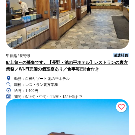
派遣社員
甲信越 / 長野県
9/上旬～の募集です。【長野・池の平ホテル】レストランの裏方
業務／Wi-Fi完備の個室寮あり／食事毎日3食付き
勤務：
白樺リゾート 池の平ホテル
職種：
レストラン裏方業務
給与：
1,400円
期間：
9/上旬・中旬～11/末・12/上旬まで