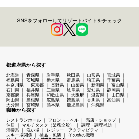
SNSをフォローしてリゾートバイトをチェック
都道府県から探す
北海道
青森県
岩手県
秋田県
山形県
宮城県
福島県
茨城県
栃木県
群馬県
埼玉県
千葉県
神奈川県
東京都
長野県
山梨県
新潟県
富山県
石川県
福井県
三重県
岐阜県
愛知県
静岡県
京都府
兵庫県
和歌山県
大阪府
滋賀県
山口県
岡山県
島根県
広島県
徳島県
香川県
高知県
大分県
宮崎県
熊本県
鹿児島県
沖縄県
職種から探す
レストランホール
フロント・ベル
売店・ショップ
仲居
マルチタスク（業務全般）
調理・調理補助
清掃系
洗い場
レジャー・アクティビティ
スキー場関係
検品・包装
その他の職種