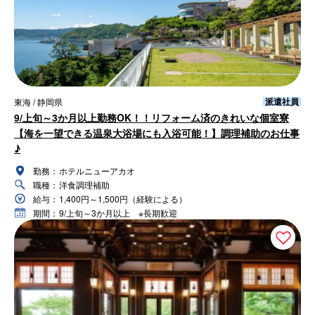
派遣社員
東海 / 静岡県
9/上旬～3か月以上勤務OK！！リフォーム済のきれいな個室寮
【海を一望できる温泉大浴場にも入浴可能！】調理補助のお仕事
♪
勤務：
ホテルニューアカオ
職種：
洋食調理補助
給与：
1,400円～1,500円（経験による）
期間：
9/上旬～3か月以上 ※長期歓迎