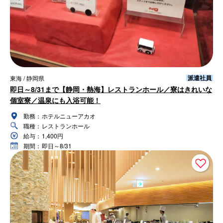
派遣社員
東海 / 静岡県
即日～8/31まで【静岡・熱海】レストランホール／寮はきれいな
個室寮／温泉にも入浴可能！
勤務：
ホテルニューアカオ
職種：
レストランホール
給与：
1,400円
期間：
即日～8/31