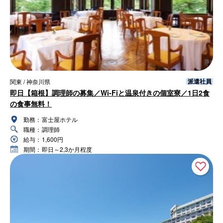
派遣社員
関東 / 神奈川県
即日【箱根】調理師の募集／Wi-Fiと温泉付きの個室寮／1日2食
の食事無料！
勤務：
富士屋ホテル
職種：
調理師
給与：
1,600円
期間：
即日～2,3か月程度