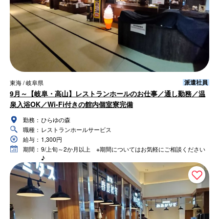
派遣社員
東海 / 岐阜県
9月～【岐阜・高山】レストランホールのお仕事／通し勤務／温
泉入浴OK／Wi-Fi付きの館内個室寮完備
勤務：
ひらゆの森
職種：
レストランホールサービス
給与：
1,300円
期間：
9/上旬～2か月以上 ※期間についてはお気軽にご相談ください
♪