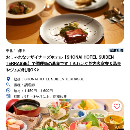
派遣社員
東北 / 山形県
おしゃれなデザイナーズホテル【SHONAI HOTEL SUIDEN
TERRASSE】で調理師の募集です！きれいな館内客室寮＆温泉
やジムの利用OK♪
勤務：
SHONAI HOTEL SUIDEN TERRASSE
職種：
調理師
給与：
1,450円～1,600円
期間：
9月～3か月以上。長期歓迎