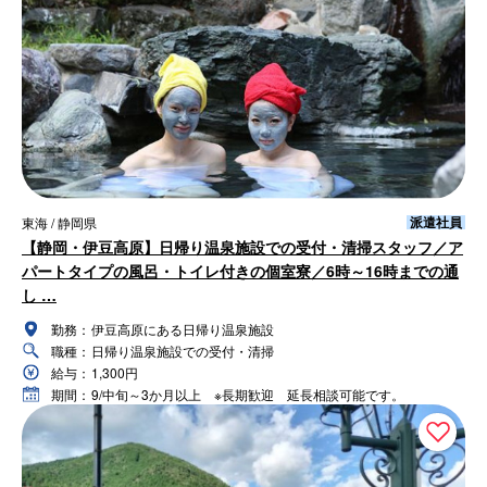
派遣社員
東海 / 静岡県
【静岡・伊豆高原】日帰り温泉施設での受付・清掃スタッフ／ア
パートタイプの風呂・トイレ付きの個室寮／6時～16時までの通
し …
勤務：
伊豆高原にある日帰り温泉施設
職種：
日帰り温泉施設での受付・清掃
給与：
1,300円
期間：
9/中旬～3か月以上 ※長期歓迎 延長相談可能です。