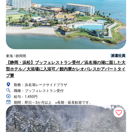
派遣社員
東海 / 静岡県
【静岡・浜松】ブッフェレストラン受付／浜名湖の湖に面した大
型ホテル／大浴場に入浴可／館内寮かレオパレスかアパートタイ
プ寮
勤務：
浜名湖レークサイドプラザ
職種：
ブッフェレストラン受付
給与：
1,450円
期間：
即日～3か月以上 ※長期・延長歓迎です。