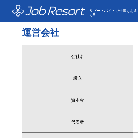
HOME
運営会社
リゾートバイトで仕事もお金
も!!
運営会社
会社名
設立
資本金
代表者