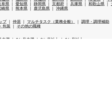
岐阜県
愛知県
静岡県
京都府
兵庫県
和歌山県
宮崎県
熊本県
鹿児島県
沖縄県
ップ
仲居
マルチタスク（業務全般）
調理・調理補助
・包装
その他の職種
月未満
3か月未満
3か月以上
6か月以上
円以上
時給1,800円以上
年齢不問
40代歓迎
50代歓
レンタルあり（スキー場）
パークあり（スキー場）
スク
費全額支給
前払い・日払い可
人間関係◎
出会いが多
まかない自慢
中抜け勤務
ネイルOK
夜勤
大量募
ボーナス有
茶髪OK
語学力が活かせる
通しシフト
ション・アパートタイプ
寮費・光熱費無料
即日入寮可
辺が便利
寮がきれい
車持込み可
客室寮
館内寮