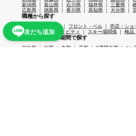
新潟県
富山県
石川県
福井県
三重県
広島県
徳島県
香川県
高知県
大分県
職種から探す
レストランホール
フロント・ベル
売店・ショ
友だち追加
レジャー・アクティビティ
スキー場関係
検品
リゾートバイト期間で探す
超短期
短期
中期
長期
2週間未満
1か
こだわり条件から探す
時給1,200円以上
時給1,400円以上
時給1,600
スキー場
無料リフト券あり（スキー場）
無料
ナイターあり（スキー場）
月給25万以上
交通
周辺が便利
即日勤務可
プール・ジム等利用可
残業が少ない
海近く
温泉入浴可
湖
満了
寮条件から探す
Wi-Fi完備
個別トイレ・風呂付
個室寮
マン
家族寮あり
勤務地まで徒歩5分以内
駅近
周
多言語
Resort part-time job