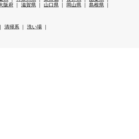
大阪府
滋賀県
山口県
岡山県
島根県
清掃系
洗い場
迎
60代歓迎
未経験歓迎
経験者優遇
ールあり（スキー場）
い
カップルOK
夫婦OK
友人同士OK
集
学生歓迎
山・高原
残業が多い
都市へのアクセス◎
長髪OK
離島
食費無料
カップル同室OK
友人同士同室可
ペット可