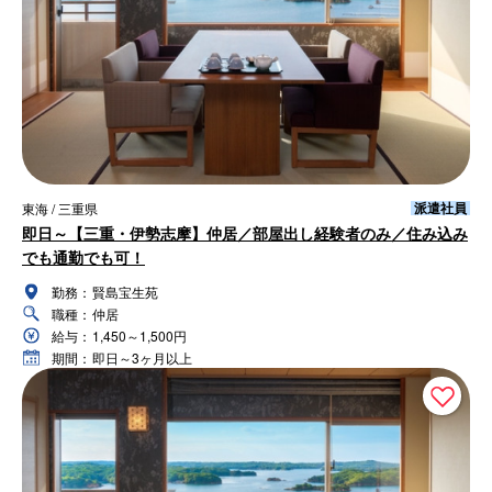
派遣社員
東海 / 三重県
即日～【三重・伊勢志摩】仲居／部屋出し経験者のみ／住み込み
でも通勤でも可！
勤務：
賢島宝生苑
職種：
仲居
給与：
1,450～1,500円
期間：
即日～3ヶ月以上