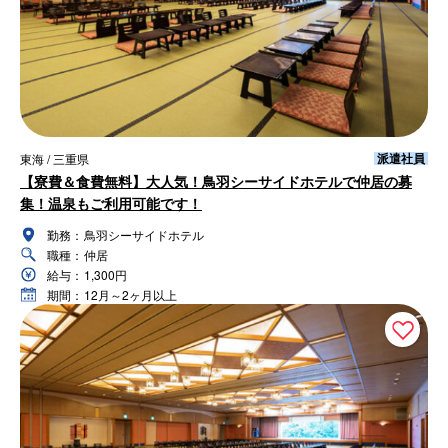
派遣社員
東海 / 三重県
【寮費＆食費無料】大人気！鳥羽シーサイドホテルで仲居の募
集！温泉もご利用可能です！
勤務：
鳥羽シーサイドホテル
職種：
仲居
給与：
1,300円
期間：
12月～2ヶ月以上