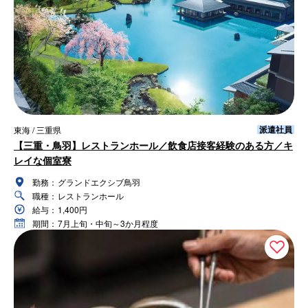
派遣社員
東海 / 三重県
【三重・鳥羽】レストランホール／飲食店接客経験のある方／キ
レイな個室寮
勤務：
グランドエクシブ鳥羽
職種：
レストランホール
給与：
1,400円
期間：
7月上旬・中旬～3か月程度