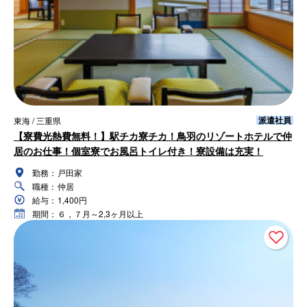
派遣社員
東海 / 三重県
【寮費光熱費無料！】駅チカ寮チカ！鳥羽のリゾートホテルで仲
居のお仕事！個室寮でお風呂トイレ付き！寮設備は充実！
勤務：
戸田家
職種：
仲居
給与：
1,400円
期間：
６，７月～2,3ヶ月以上