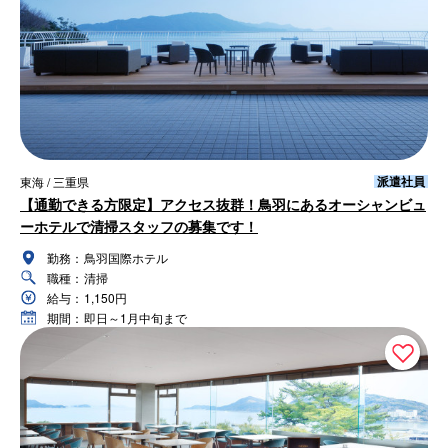
派遣社員
東海 / 三重県
【通勤できる方限定】アクセス抜群！鳥羽にあるオーシャンビュ
ーホテルで清掃スタッフの募集です！
勤務：
鳥羽国際ホテル
職種：
清掃
給与：
1,150円
期間：
即日～1月中旬まで