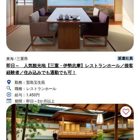
派遣社員
東海 / 三重県
即日～ 人気観光地【三重・伊勢志摩】レストランホール／接客
経験者／住み込みでも通勤でも可！
勤務：
賢島宝生苑
職種：
レストランホール
給与：
1,450円
期間：
即日～2か月以上