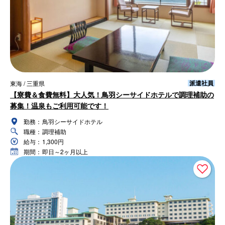
派遣社員
東海 / 三重県
【寮費＆食費無料】大人気！鳥羽シーサイドホテルで調理補助の
募集！温泉もご利用可能です！
勤務：
鳥羽シーサイドホテル
職種：
調理補助
給与：
1,300円
期間：
即日～2ヶ月以上