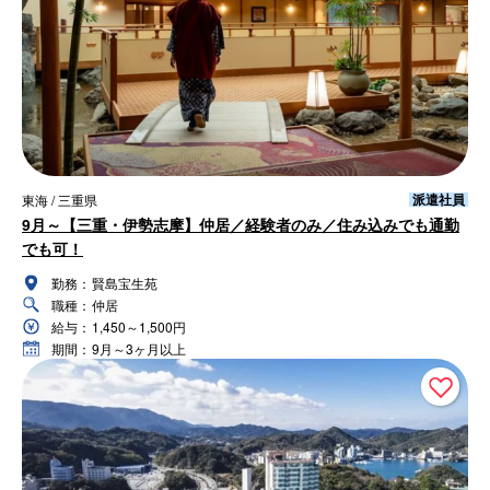
派遣社員
東海 / 三重県
9月～【三重・伊勢志摩】仲居／経験者のみ／住み込みでも通勤
でも可！
勤務：
賢島宝生苑
職種：
仲居
給与：
1,450～1,500円
期間：
9月～3ヶ月以上