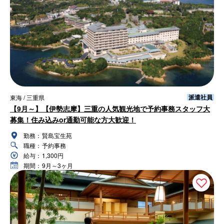
派遣社員
東海 / 三重県
【9月～】【伊勢志摩】三重の人気観光地で予約事務スタッフ大
募集！住み込みor通勤可能な方大歓迎！
勤務：
賢島宝生苑
職種：
予約事務
給与：
1,300円
期間：
9月～3ヶ月