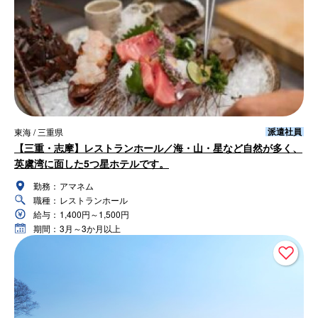
派遣社員
東海 / 三重県
【三重・志摩】レストランホール／海・山・星など自然が多く、
英虞湾に面した5つ星ホテルです。
勤務：
アマネム
職種：
レストランホール
給与：
1,400円～1,500円
期間：
3月～3か月以上