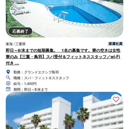
応募終了
派遣社員
東海 / 三重県
即日～8/末までの短期募集。 1名の募集です。寮の空きは女性
寮のみ【三重・鳥羽】スパ受付＆フィットネススタッフ／wi-Fi
付き …
勤務：
グランドエクシブ鳥羽
職種：
スパ・フィットネススタッフ
給与：
1,400円
期間：
即日～8/末まで