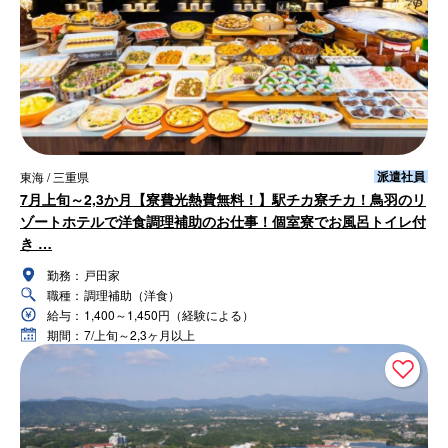
派遣社員
東海 / 三重県
7月上旬～2,3か月【寮費光熱費無料！】駅チカ寮チカ！鳥羽のリ
ゾートホテルで洋食調理補助のお仕事！個室寮でお風呂トイレ付
き …
勤務：
戸田家
職種：
調理補助（洋食）
給与：
1,400～1,450円（経験による）
期間：
7/上旬～2,3ヶ月以上