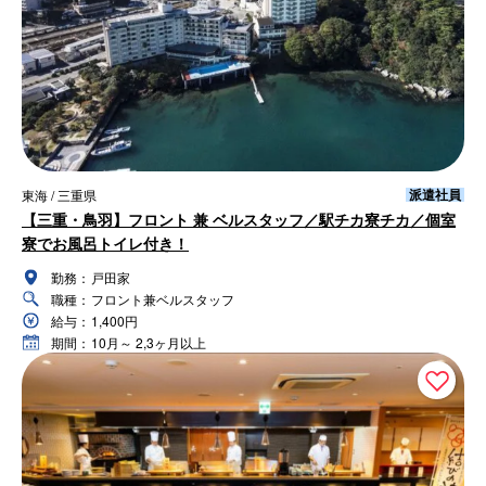
派遣社員
東海 / 三重県
【三重・鳥羽】フロント 兼 ベルスタッフ／駅チカ寮チカ／個室
寮でお風呂トイレ付き！
勤務：
戸田家
職種：
フロント兼ベルスタッフ
給与：
1,400円
期間：
10月～ 2,3ヶ月以上