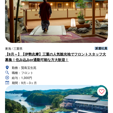
派遣社員
東海 / 三重県
【9月～】【伊勢志摩】三重の人気観光地でフロントスタッフ大
募集！住み込みor通勤可能な方大歓迎！
勤務：
賢島宝生苑
職種：
フロント
給与：
1,300円
期間：
9月～3ヶ月