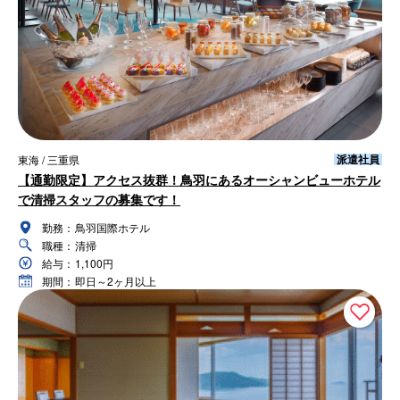
派遣社員
東海 / 三重県
【通勤限定】アクセス抜群！鳥羽にあるオーシャンビューホテル
で清掃スタッフの募集です！
勤務：
鳥羽国際ホテル
職種：
清掃
給与：
1,100円
期間：
即日～2ヶ月以上