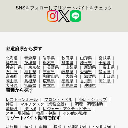
SNSをフォローしてリゾートバイトをチェック
都道府県から探す
北海道
青森県
岩手県
秋田県
山形県
宮城県
福島県
茨城県
栃木県
群馬県
埼玉県
千葉県
神奈川県
東京都
長野県
山梨県
新潟県
富山県
石川県
福井県
三重県
岐阜県
愛知県
静岡県
京都府
兵庫県
和歌山県
大阪府
滋賀県
山口県
岡山県
島根県
広島県
徳島県
香川県
高知県
大分県
宮崎県
熊本県
鹿児島県
沖縄県
職種から探す
レストランホール
フロント・ベル
売店・ショップ
仲居
マルチタスク（業務全般）
調理・調理補助
清掃系
洗い場
レジャー・アクティビティ
スキー場関係
検品・包装
その他の職種
リゾートバイト期間で探す
超短期
短期
中期
長期
2週間未満
1か月未満