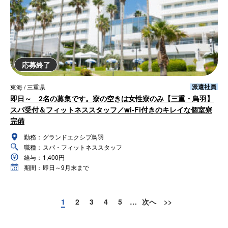
応募終了
派遣社員
東海 / 三重県
即日～ 2名の募集です。寮の空きは女性寮のみ【三重・鳥羽】
スパ受付＆フィットネススタッフ／wi-Fi付きのキレイな個室寮
完備
勤務：
グランドエクシブ鳥羽
職種：
スパ・フィットネススタッフ
給与：
1,400円
期間：
即日～9月末まで
1
2
3
4
5
…
次へ
>>