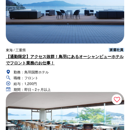
派遣社員
東海 / 三重県
【通勤限定】アクセス抜群！鳥羽にあるオーシャンビューホテル
でフロント業務のお仕事！
勤務：
鳥羽国際ホテル
職種：
フロント
給与：
1,200円
期間：
即日～2ヶ月以上