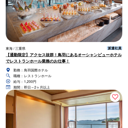
派遣社員
東海 / 三重県
【通勤限定】アクセス抜群！鳥羽にあるオーシャンビューホテル
でレストランホール業務のお仕事！
勤務：
鳥羽国際ホテル
職種：
レストランホール
給与：
1,200円
期間：
即日～2ヶ月以上