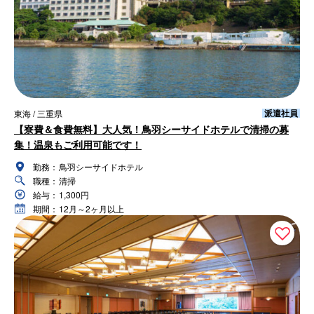
派遣社員
東海 / 三重県
【寮費＆食費無料】大人気！鳥羽シーサイドホテルで清掃の募
集！温泉もご利用可能です！
勤務：
鳥羽シーサイドホテル
職種：
清掃
給与：
1,300円
期間：
12月～2ヶ月以上