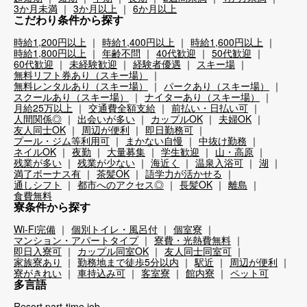
3か月未満
3か月以上
6か月以上
こだわり条件から探す
時給1,200円以上
時給1,400円以上
時給1,600円以上
時給1,800円以上
年齢不問
40代歓迎
50代歓迎
60代歓迎
未経験歓迎
経験者優遇
スキー場
無料リフト券あり（スキー場）
無料レンタルあり（スキー場）
パークあり（スキー場）
スクールあり（スキー場）
ナイターあり（スキー場）
月給25万以上
交通費全額支給
前払い・日払い可
人間関係◎
出会いが多い
カップルOK
夫婦OK
友人同士OK
周辺が便利
即日勤務可
プール・ジム等利用可
まかない自慢
中抜け勤務
ネイルOK
夜勤
大量募集
学生歓迎
山・高原
残業が多い
残業が少ない
海近く
温泉入浴可
湖
満了ボーナス有
茶髪OK
語学力が活かせる
通しシフト
都市へのアクセス◎
長髪OK
離島
食費無料
寮条件から探す
Wi-Fi完備
個別トイレ・風呂付
個室寮
マンション・アパートタイプ
寮費・光熱費無料
即日入寮可
カップル同室OK
友人同士同室可
家族寮あり
勤務地まで徒歩5分以内
駅近
周辺が便利
寮がきれい
車持込み可
客室寮
館内寮
ペット可
多言語
Resort part-time job