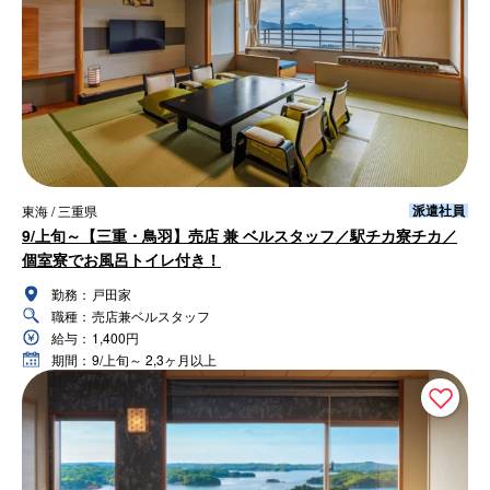
派遣社員
東海 / 三重県
9/上旬～【三重・鳥羽】売店 兼 ベルスタッフ／駅チカ寮チカ／
個室寮でお風呂トイレ付き！
勤務：
戸田家
職種：
売店兼ベルスタッフ
給与：
1,400円
期間：
9/上旬～ 2,3ヶ月以上