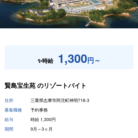
1,300
円～
✨時給
賢島宝生苑 の
リゾートバイト
住所
三重県志摩市阿児町神明718-3
募集職種
予約事務
給与
時給 1,300円
期間
9月～3ヶ月