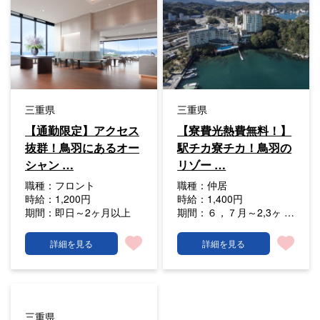
三重県
三重県
【通勤限定】アクセス
【寮費光熱費無料！】
抜群！鳥羽にあるオー
駅チカ寮チカ！鳥羽の
シャン …
リゾー …
職種：
フロント
職種：
仲居
時給：
1,200円
時給：
1,400円
期間：
即日～2ヶ月以上
期間：
６，７月～2,3ヶ …
詳細を見る
詳細を見る
三重県