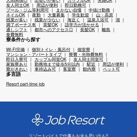
人間関係◎
出会いが多い
カップルOK
夫婦OK
友人同士OK
周辺が便利
即日勤務可
プール・ジム等利用可
まかない自慢
中抜け勤務
ネイルOK
夜勤
大量募集
学生歓迎
山・高原
残業が多い
残業が少ない
海近く
温泉入浴可
湖
満了ボーナス有
茶髪OK
語学力が活かせる
通しシフト
都市へのアクセス◎
長髪OK
離島
食費無料
寮条件から探す
Wi-Fi完備
個別トイレ・風呂付
個室寮
マンション・アパートタイプ
寮費・光熱費無料
即日入寮可
カップル同室OK
友人同士同室可
家族寮あり
勤務地まで徒歩5分以内
駅近
周辺が便利
寮がきれい
車持込み可
客室寮
館内寮
ペット可
多言語
Resort part-time job
リゾートバイトで仕事もお金も思い出も!!