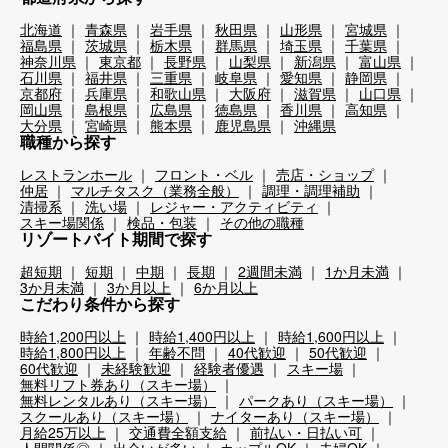
北海道
青森県
岩手県
秋田県
山形県
宮城県
福島県
茨城県
栃木県
群馬県
埼玉県
千葉県
神奈川県
東京都
長野県
山梨県
新潟県
富山県
石川県
福井県
三重県
岐阜県
愛知県
静岡県
京都府
兵庫県
和歌山県
大阪府
滋賀県
山口県
岡山県
島根県
広島県
徳島県
香川県
高知県
大分県
宮崎県
熊本県
鹿児島県
沖縄県
職種から探す
レストランホール
フロント・ベル
売店・ショップ
仲居
マルチタスク（業務全般）
調理・調理補助
清掃系
洗い場
レジャー・アクティビティ
スキー場関係
検品・包装
その他の職種
リゾートバイト期間で探す
超短期
短期
中期
長期
2週間未満
1か月未満
3か月未満
3か月以上
6か月以上
こだわり条件から探す
時給1,200円以上
時給1,400円以上
時給1,600円以上
時給1,800円以上
年齢不問
40代歓迎
50代歓迎
60代歓迎
未経験歓迎
経験者優遇
スキー場
無料リフト券あり（スキー場）
無料レンタルあり（スキー場）
パークあり（スキー場）
スクールあり（スキー場）
ナイターあり（スキー場）
月給25万以上
交通費全額支給
前払い・日払い可