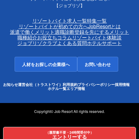
【ジョブリゾ】
リゾートバイト求人一覧
特集一覧
リゾートバイトが初めての方へ
JobResortとは
派遣で働くメリット
適職診断
登録を先にするメリット
職種紹介
お役立ちコラム
リゾートバイト体験談
ジョブリゾクラブ
よくある質問
ホテルサポート
人材をお探しの企業様へ
お問い合わせ
お知らせ
運営会社（トラストワイ）
利用規約
プライバシーポリシー
採用情報
ホテル一覧
エリア情報
Copyright© Job Resort All rights reserved.
（履歴書不要・24時間受付中）
エントリーする