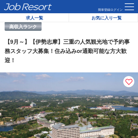
HOME
求人一覧
【9月～】【伊勢志摩】三重の人気観光地で予
簡単登録
ログイン
求人一覧
お気に入り一覧
リゾートバイト求人番号：
34605
高収入ランク
【9月～】【伊勢志摩】三重の人気観光地で予約事
務スタッフ大募集！住み込みor通勤可能な方大歓
迎！