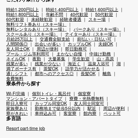
時給1,200円以上
時給1,400円以上
時給1,600円以上
時給1,800円以上
年齢不問
40代歓迎
50代歓迎
60代歓迎
未経験歓迎
経験者優遇
スキー場
無料リフト券あり（スキー場）
無料レンタルあり（スキー場）
パークあり（スキー場）
スクールあり（スキー場）
ナイターあり（スキー場）
月給25万以上
交通費全額支給
前払い・日払い可
人間関係◎
出会いが多い
カップルOK
夫婦OK
友人同士OK
周辺が便利
即日勤務可
プール・ジム等利用可
まかない自慢
中抜け勤務
ネイルOK
夜勤
大量募集
学生歓迎
山・高原
残業が多い
残業が少ない
海近く
温泉入浴可
湖
満了ボーナス有
茶髪OK
語学力が活かせる
通しシフト
都市へのアクセス◎
長髪OK
離島
食費無料
寮条件から探す
Wi-Fi完備
個別トイレ・風呂付
個室寮
マンション・アパートタイプ
寮費・光熱費無料
即日入寮可
カップル同室OK
友人同士同室可
家族寮あり
勤務地まで徒歩5分以内
駅近
周辺が便利
寮がきれい
車持込み可
客室寮
館内寮
ペット可
多言語
Resort part-time job