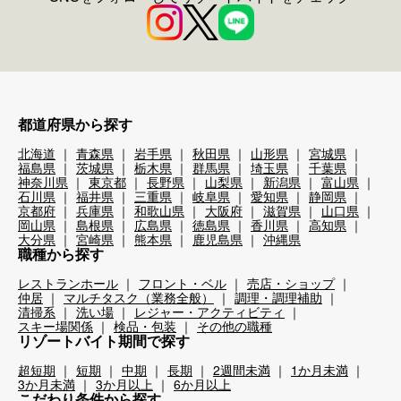
都道府県から探す
北海道
青森県
岩手県
秋田県
山形県
宮城県
福島県
茨城県
栃木県
群馬県
埼玉県
千葉県
神奈川県
東京都
長野県
山梨県
新潟県
富山県
石川県
福井県
三重県
岐阜県
愛知県
静岡県
京都府
兵庫県
和歌山県
大阪府
滋賀県
山口県
岡山県
島根県
広島県
徳島県
香川県
高知県
大分県
宮崎県
熊本県
鹿児島県
沖縄県
職種から探す
レストランホール
フロント・ベル
売店・ショップ
仲居
マルチタスク（業務全般）
調理・調理補助
清掃系
洗い場
レジャー・アクティビティ
スキー場関係
検品・包装
その他の職種
リゾートバイト期間で探す
超短期
短期
中期
長期
2週間未満
1か月未満
3か月未満
3か月以上
6か月以上
こだわり条件から探す