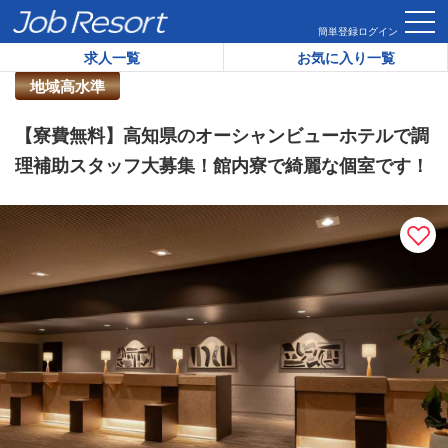
HOME
求人一覧
【寮費無料】高知県のオーシャンビューホテ
簡単登録
ログイン
求人一覧
お気に入り一覧
リゾートバイト求人番号：
39611
地域高水準
【寮費無料】高知県のオーシャンビューホテルで調
理補助スタッフ大募集！館内寮で綺麗な個室です！