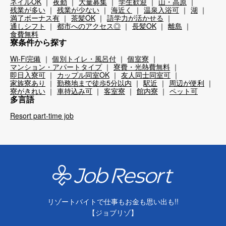
ネイルOK
夜勤
大量募集
学生歓迎
山・高原
残業が多い
残業が少ない
海近く
温泉入浴可
湖
満了ボーナス有
茶髪OK
語学力が活かせる
通しシフト
都市へのアクセス◎
長髪OK
離島
食費無料
寮条件から探す
Wi-Fi完備
個別トイレ・風呂付
個室寮
マンション・アパートタイプ
寮費・光熱費無料
即日入寮可
カップル同室OK
友人同士同室可
家族寮あり
勤務地まで徒歩5分以内
駅近
周辺が便利
寮がきれい
車持込み可
客室寮
館内寮
ペット可
多言語
Resort part-time job
リゾートバイトで仕事もお金も思い出も!!
【ジョブリゾ】