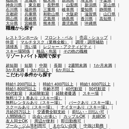
福島県
茨城県
栃木県
群馬県
埼玉県
千葉県
神奈川県
東京都
長野県
山梨県
新潟県
富山県
石川県
福井県
三重県
岐阜県
愛知県
静岡県
京都府
兵庫県
和歌山県
大阪府
滋賀県
山口県
岡山県
島根県
広島県
徳島県
香川県
高知県
大分県
宮崎県
熊本県
鹿児島県
沖縄県
職種から探す
レストランホール
フロント・ベル
売店・ショップ
仲居
マルチタスク（業務全般）
調理・調理補助
清掃系
洗い場
レジャー・アクティビティ
スキー場関係
検品・包装
その他の職種
リゾートバイト期間で探す
超短期
短期
中期
長期
2週間未満
1か月未満
3か月未満
3か月以上
6か月以上
こだわり条件から探す
時給1,200円以上
時給1,400円以上
時給1,600円以上
時給1,800円以上
年齢不問
40代歓迎
50代歓迎
60代歓迎
未経験歓迎
経験者優遇
スキー場
無料リフト券あり（スキー場）
無料レンタルあり（スキー場）
パークあり（スキー場）
スクールあり（スキー場）
ナイターあり（スキー場）
月給25万以上
交通費全額支給
前払い・日払い可
人間関係◎
出会いが多い
カップルOK
夫婦OK
友人同士OK
周辺が便利
即日勤務可
プール・ジム等利用可
まかない自慢
中抜け勤務