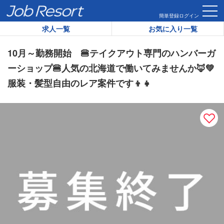
HOME
求人一覧
10月～勤務開始 🍔テイクアウト専門のハン
簡単登録
ログイン
求人一覧
お気に入り一覧
リゾートバイト求人番号：
29772
10月～勤務開始 🍔テイクアウト専門のハンバーガ
ーショップ🍔人気の北海道で働いてみませんか🦊💚
服装・髪型自由のレア案件です👦👧