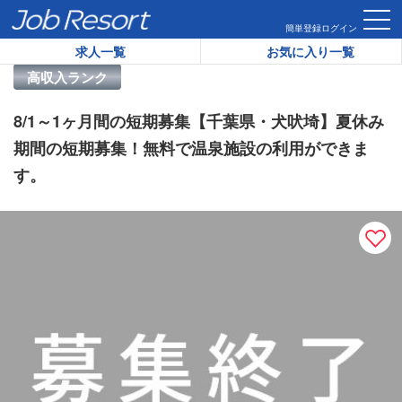
HOME
求人一覧
8/1～1ヶ月間の短期募集【千葉県・犬吠埼
簡単登録
ログイン
求人一覧
お気に入り一覧
リゾートバイト求人番号：
45809
高収入ランク
8/1～1ヶ月間の短期募集【千葉県・犬吠埼】夏休み
期間の短期募集！無料で温泉施設の利用ができま
す。