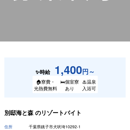
1,400
円～
✨時給
🏠寮費・
🛌個室寮
♨温泉
光熱費無料
あり
入浴可
別邸海と森 の
リゾートバイト
住所
千葉県銚子市犬吠埼10292-1