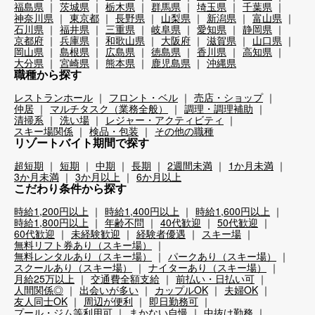
福島県
茨城県
栃木県
群馬県
埼玉県
千葉県
神奈川県
東京都
長野県
山梨県
新潟県
富山県
石川県
福井県
三重県
岐阜県
愛知県
静岡県
京都府
兵庫県
和歌山県
大阪府
滋賀県
山口県
岡山県
島根県
広島県
徳島県
香川県
高知県
大分県
宮崎県
熊本県
鹿児島県
沖縄県
職種から探す
レストランホール
フロント・ベル
売店・ショップ
仲居
マルチタスク（業務全般）
調理・調理補助
清掃系
洗い場
レジャー・アクティビティ
スキー場関係
検品・包装
その他の職種
リゾートバイト期間で探す
超短期
短期
中期
長期
2週間未満
1か月未満
3か月未満
3か月以上
6か月以上
こだわり条件から探す
時給1,200円以上
時給1,400円以上
時給1,600円以上
時給1,800円以上
年齢不問
40代歓迎
50代歓迎
60代歓迎
未経験歓迎
経験者優遇
スキー場
無料リフト券あり（スキー場）
無料レンタルあり（スキー場）
パークあり（スキー場）
スクールあり（スキー場）
ナイターあり（スキー場）
月給25万以上
交通費全額支給
前払い・日払い可
人間関係◎
出会いが多い
カップルOK
夫婦OK
友人同士OK
周辺が便利
即日勤務可
プール・ジム等利用可
まかない自慢
中抜け勤務