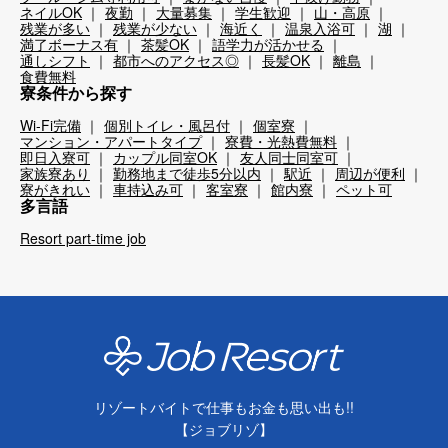
ネイルOK
夜勤
大量募集
学生歓迎
山・高原
残業が多い
残業が少ない
海近く
温泉入浴可
湖
満了ボーナス有
茶髪OK
語学力が活かせる
通しシフト
都市へのアクセス◎
長髪OK
離島
食費無料
寮条件から探す
Wi-Fi完備
個別トイレ・風呂付
個室寮
マンション・アパートタイプ
寮費・光熱費無料
即日入寮可
カップル同室OK
友人同士同室可
家族寮あり
勤務地まで徒歩5分以内
駅近
周辺が便利
寮がきれい
車持込み可
客室寮
館内寮
ペット可
多言語
Resort part-time job
リゾートバイトで仕事もお金も思い出も!!
【ジョブリゾ】