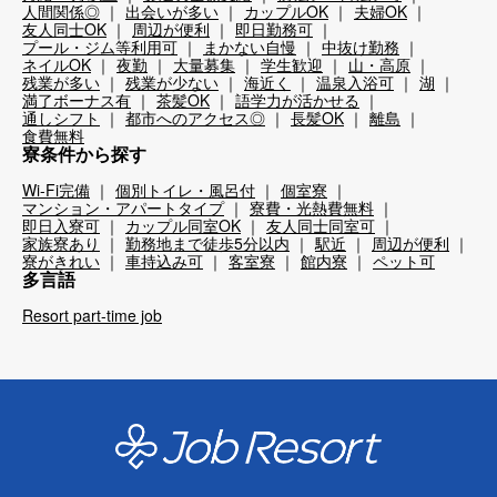
人間関係◎
出会いが多い
カップルOK
夫婦OK
友人同士OK
周辺が便利
即日勤務可
プール・ジム等利用可
まかない自慢
中抜け勤務
ネイルOK
夜勤
大量募集
学生歓迎
山・高原
残業が多い
残業が少ない
海近く
温泉入浴可
湖
満了ボーナス有
茶髪OK
語学力が活かせる
通しシフト
都市へのアクセス◎
長髪OK
離島
食費無料
寮条件から探す
Wi-Fi完備
個別トイレ・風呂付
個室寮
マンション・アパートタイプ
寮費・光熱費無料
即日入寮可
カップル同室OK
友人同士同室可
家族寮あり
勤務地まで徒歩5分以内
駅近
周辺が便利
寮がきれい
車持込み可
客室寮
館内寮
ペット可
多言語
Resort part-time job