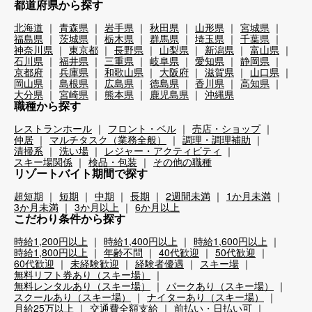
都道府県から探す
北海道
青森県
岩手県
秋田県
山形県
宮城県
福島県
茨城県
栃木県
群馬県
埼玉県
千葉県
神奈川県
東京都
長野県
山梨県
新潟県
富山県
石川県
福井県
三重県
岐阜県
愛知県
静岡県
京都府
兵庫県
和歌山県
大阪府
滋賀県
山口県
岡山県
島根県
広島県
徳島県
香川県
高知県
大分県
宮崎県
熊本県
鹿児島県
沖縄県
職種から探す
レストランホール
フロント・ベル
売店・ショップ
仲居
マルチタスク（業務全般）
調理・調理補助
清掃系
洗い場
レジャー・アクティビティ
スキー場関係
検品・包装
その他の職種
リゾートバイト期間で探す
超短期
短期
中期
長期
2週間未満
1か月未満
3か月未満
3か月以上
6か月以上
こだわり条件から探す
時給1,200円以上
時給1,400円以上
時給1,600円以上
時給1,800円以上
年齢不問
40代歓迎
50代歓迎
60代歓迎
未経験歓迎
経験者優遇
スキー場
無料リフト券あり（スキー場）
無料レンタルあり（スキー場）
パークあり（スキー場）
スクールあり（スキー場）
ナイターあり（スキー場）
月給25万以上
交通費全額支給
前払い・日払い可