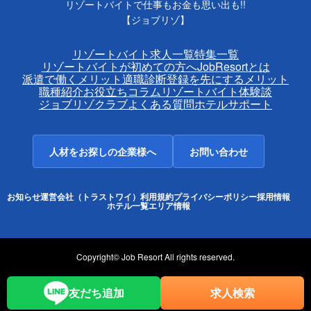
リゾートバイトで仕事もお金も思い出も!!
【ジョブリゾ】
リゾートバイト求人一覧
特集一覧
リゾートバイトが初めての方へ
JobResortとは
派遣で働くメリット
適職診断
登録を先にするメリット
職種紹介
お役立ちコラム
リゾートバイト体験談
ジョブリゾクラブ
よくある質問
ホテルサポート
人材をお探しの企業様へ
お問い合わせ
お知らせ
運営会社（トラストワイ）
利用規約
プライバシーポリシー
採用情報
ホテル一覧
エリア情報
Copyright© Job Resort All rights reserved.
友だち追加
求人検索