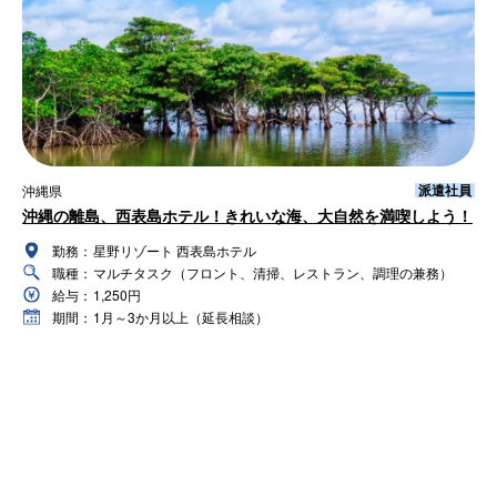
派遣社員
沖縄県
沖縄の離島、西表島ホテル！きれいな海、大自然を満喫しよう！
勤務：
星野リゾート 西表島ホテル
職種：
マルチタスク（フロント、清掃、レストラン、調理の兼務）
給与：
1,250円
期間：
1月～3か月以上（延長相談）