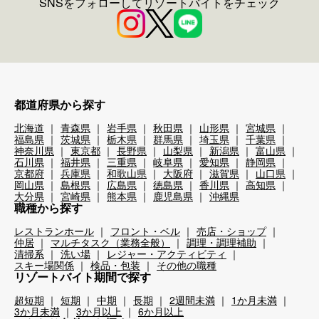
SNSをフォローしてリゾートバイトをチェック
都道府県から探す
北海道
青森県
岩手県
秋田県
山形県
宮城県
福島県
茨城県
栃木県
群馬県
埼玉県
千葉県
神奈川県
東京都
長野県
山梨県
新潟県
富山県
石川県
福井県
三重県
岐阜県
愛知県
静岡県
京都府
兵庫県
和歌山県
大阪府
滋賀県
山口県
岡山県
島根県
広島県
徳島県
香川県
高知県
大分県
宮崎県
熊本県
鹿児島県
沖縄県
職種から探す
レストランホール
フロント・ベル
売店・ショップ
仲居
マルチタスク（業務全般）
調理・調理補助
清掃系
洗い場
レジャー・アクティビティ
スキー場関係
検品・包装
その他の職種
リゾートバイト期間で探す
超短期
短期
中期
長期
2週間未満
1か月未満
3か月未満
3か月以上
6か月以上