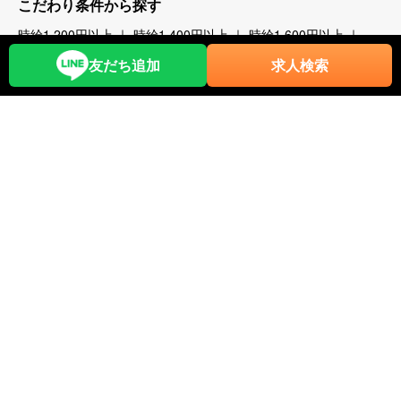
こだわり条件から探す
時給1,200円以上
時給1,400円以上
時給1,600円以上
時給1,800円以上
年齢不問
40代歓迎
50代歓迎
60代歓迎
未経験歓迎
経験者優遇
スキー場
友だち追加
求人検索
無料リフト券あり（スキー場）
無料レンタルあり（スキー場）
パークあり（スキー場）
スクールあり（スキー場）
ナイターあり（スキー場）
月給25万以上
交通費全額支給
前払い・日払い可
人間関係◎
出会いが多い
カップルOK
夫婦OK
友人同士OK
周辺が便利
即日勤務可
プール・ジム等利用可
まかない自慢
中抜け勤務
ネイルOK
夜勤
大量募集
学生歓迎
山・高原
残業が多い
残業が少ない
海近く
温泉入浴可
湖
満了ボーナス有
茶髪OK
語学力が活かせる
通しシフト
都市へのアクセス◎
長髪OK
離島
食費無料
寮条件から探す
Wi-Fi完備
個別トイレ・風呂付
個室寮
マンション・アパートタイプ
寮費・光熱費無料
即日入寮可
カップル同室OK
友人同士同室可
家族寮あり
勤務地まで徒歩5分以内
駅近
周辺が便利
寮がきれい
車持込み可
客室寮
館内寮
ペット可
多言語
Resort part-time job