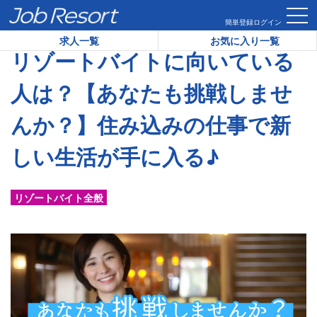
HOME
コラム
リゾートバイトに向いている人は？【あなたも
簡単登録
ログイン
求人一覧
お気に入り一覧
リゾートバイトに向いている
人は？【あなたも挑戦しませ
んか？】住み込みの仕事で新
しい生活が手に入る♪
リゾートバイト全般