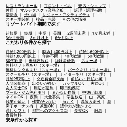
レストランホール
フロント・ベル
売店・ショップ
仲居
マルチタスク（業務全般）
調理・調理補助
清掃系
洗い場
レジャー・アクティビティ
スキー場関係
検品・包装
その他の職種
リゾートバイト期間で探す
超短期
短期
中期
長期
2週間未満
1か月未満
3か月未満
3か月以上
6か月以上
こだわり条件から探す
時給1,200円以上
時給1,400円以上
時給1,600円以上
時給1,800円以上
年齢不問
40代歓迎
50代歓迎
60代歓迎
未経験歓迎
経験者優遇
スキー場
無料リフト券あり（スキー場）
無料レンタルあり（スキー場）
パークあり（スキー場）
スクールあり（スキー場）
ナイターあり（スキー場）
月給25万以上
交通費全額支給
前払い・日払い可
人間関係◎
出会いが多い
カップルOK
夫婦OK
友人同士OK
周辺が便利
即日勤務可
プール・ジム等利用可
まかない自慢
中抜け勤務
ネイルOK
夜勤
大量募集
学生歓迎
山・高原
残業が多い
残業が少ない
海近く
温泉入浴可
湖
満了ボーナス有
茶髪OK
語学力が活かせる
通しシフト
都市へのアクセス◎
長髪OK
離島
食費無料
寮条件から探す