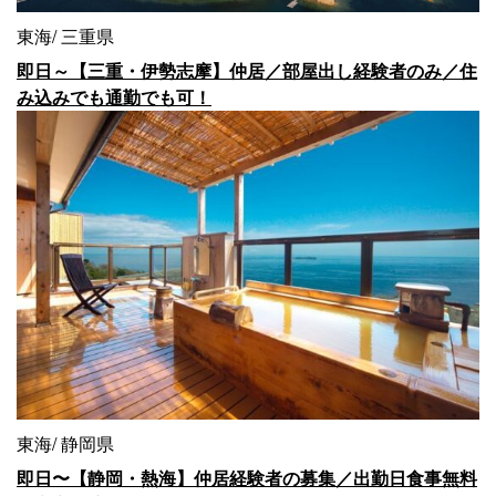
東海
三重県
即日～【三重・伊勢志摩】仲居／部屋出し経験者のみ／住
み込みでも通勤でも可！
東海
静岡県
即日〜【静岡・熱海】仲居経験者の募集／出勤日食事無料