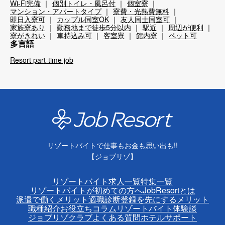
Wi-Fi完備
個別トイレ・風呂付
個室寮
マンション・アパートタイプ
寮費・光熱費無料
即日入寮可
カップル同室OK
友人同士同室可
家族寮あり
勤務地まで徒歩5分以内
駅近
周辺が便利
寮がきれい
車持込み可
客室寮
館内寮
ペット可
多言語
Resort part-time job
リゾートバイトで仕事もお金も思い出も!!
【ジョブリゾ】
リゾートバイト求人一覧
特集一覧
リゾートバイトが初めての方へ
JobResortとは
派遣で働くメリット
適職診断
登録を先にするメリット
職種紹介
お役立ちコラム
リゾートバイト体験談
ジョブリゾクラブ
よくある質問
ホテルサポート