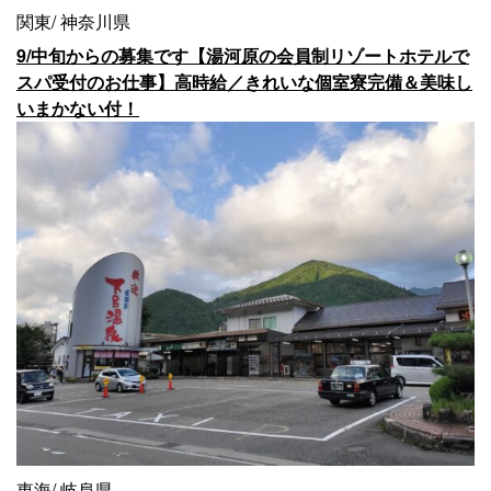
関東
神奈川県
9/中旬からの募集です【湯河原の会員制リゾートホテルで
スパ受付のお仕事】高時給／きれいな個室寮完備＆美味し
いまかない付！
東海
岐阜県