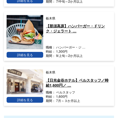
詳細を見る
期間：
7/中旬～2か月以上
栃木県
【那須高原】ハンバーガー・ドリン
ク・ジェラート …
職種：
ハンバーガー・ジ …
時給：
1,300円
詳細を見る
期間：
9/上旬～2か月以上
栃木県
【日光金谷ホテル】ベルスタッフ／時
給1,600円／ …
職種：
ベルスタッフ
時給：
1,600円
詳細を見る
期間：
7月～３か月以上