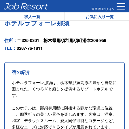
HOME
ホテル一覧
ホテルラフォーレ那須
簡単登録
ログイン
求人一覧
お気に入り一覧
ホテルラフォーレ那須
住所：
〒325-0301 栃木県那須郡那須町湯本206-959
TEL：
0287-76-1811
宿の紹介
ホテルラフォーレ那須は、栃木県那須高原の豊かな自然に
囲まれた、くつろぎと癒しを提供するリゾートホテルで
す。
このホテルは、那須御用邸に隣接する静かな環境に位置
し、四季折々の美しい景色を楽しめます。客室は、洋室、
和室、デラックスルーム、愛犬同伴可能なコテージなど、
多様なニーズに対応できるタイプが用意されています。