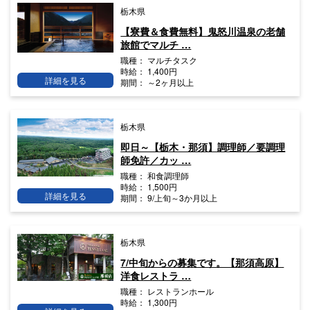
栃木県
【寮費＆食費無料】鬼怒川温泉の老舗
旅館でマルチ …
職種：
マルチタスク
時給：
1,400円
詳細を見る
期間：
～2ヶ月以上
栃木県
即日～【栃木・那須】調理師／要調理
師免許／カッ …
職種：
和食調理師
時給：
1,500円
詳細を見る
期間：
9/上旬～3か月以上
栃木県
7/中旬からの募集です。【那須高原】
洋食レストラ …
職種：
レストランホール
時給：
1,300円