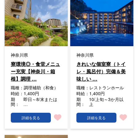
神奈川県
神奈川県
寮環境◎・食堂メニュ
きれいな個室寮（トイ
ー充実【神奈川・箱
レ・風呂付）完備＆美
根】調理 …
味しい …
職種：
調理補助（和食）
職種：
レストランホール
時給：
1,400円
時給：
1,400円
期
即日～8/末または
期
10/上旬～3か月以
間：
…
間：
上
詳細を見る
詳細を見る