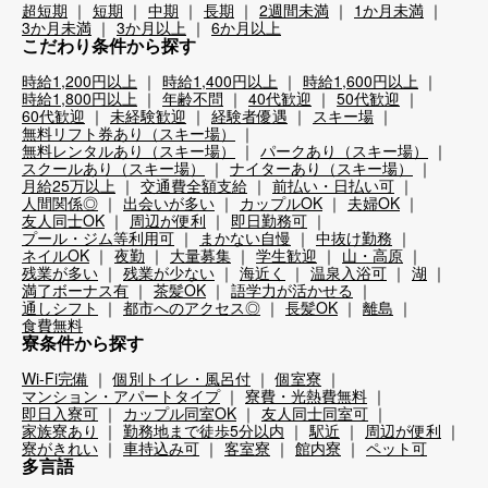
超短期
短期
中期
長期
2週間未満
1か月未満
3か月未満
3か月以上
6か月以上
こだわり条件から探す
時給1,200円以上
時給1,400円以上
時給1,600円以上
時給1,800円以上
年齢不問
40代歓迎
50代歓迎
60代歓迎
未経験歓迎
経験者優遇
スキー場
無料リフト券あり（スキー場）
無料レンタルあり（スキー場）
パークあり（スキー場）
スクールあり（スキー場）
ナイターあり（スキー場）
月給25万以上
交通費全額支給
前払い・日払い可
人間関係◎
出会いが多い
カップルOK
夫婦OK
友人同士OK
周辺が便利
即日勤務可
プール・ジム等利用可
まかない自慢
中抜け勤務
ネイルOK
夜勤
大量募集
学生歓迎
山・高原
残業が多い
残業が少ない
海近く
温泉入浴可
湖
満了ボーナス有
茶髪OK
語学力が活かせる
通しシフト
都市へのアクセス◎
長髪OK
離島
食費無料
寮条件から探す
Wi-Fi完備
個別トイレ・風呂付
個室寮
マンション・アパートタイプ
寮費・光熱費無料
即日入寮可
カップル同室OK
友人同士同室可
家族寮あり
勤務地まで徒歩5分以内
駅近
周辺が便利
寮がきれい
車持込み可
客室寮
館内寮
ペット可
多言語