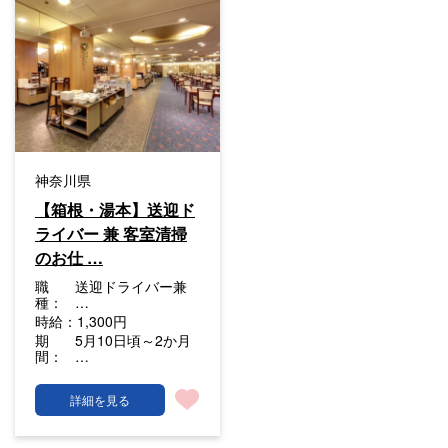
神奈川県
【箱根・湯本】送迎ド
ライバー 兼 客室清掃
のお仕 …
職
送迎ドライバー兼
種：
…
時給：
1,300円
期
5月10日頃～2か月
間：
…
詳細を見る