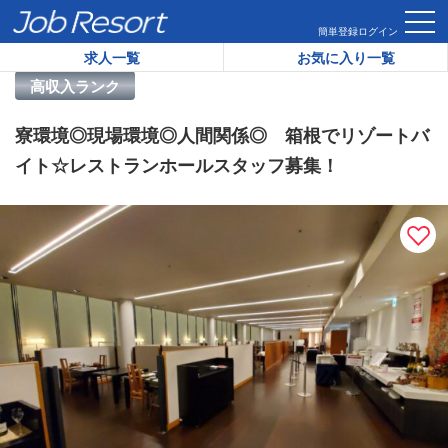
HOME
求人一覧
寮環境◎現場環境◎人間関係◎ 箱根でリゾ
簡単登録
ログイン
求人一覧
お気に入り一覧
リゾートバイト求人番号：
34666
高収入ランク
寮環境◎現場環境◎人間関係◎ 箱根でリゾートバ
イト☆レストランホールスタッフ募集！