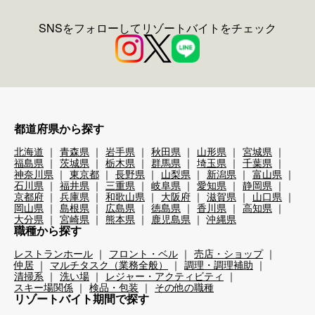
SNSをフォローしてリゾートバイトをチェック
都道府県から探す
北海道
青森県
岩手県
秋田県
山形県
宮城県
福島県
茨城県
栃木県
群馬県
埼玉県
千葉県
神奈川県
東京都
長野県
山梨県
新潟県
富山県
石川県
福井県
三重県
岐阜県
愛知県
静岡県
京都府
兵庫県
和歌山県
大阪府
滋賀県
山口県
岡山県
島根県
広島県
徳島県
香川県
高知県
大分県
宮崎県
熊本県
鹿児島県
沖縄県
職種から探す
レストランホール
フロント・ベル
売店・ショップ
仲居
マルチタスク（業務全般）
調理・調理補助
清掃系
洗い場
レジャー・アクティビティ
スキー場関係
検品・包装
その他の職種
リゾートバイト期間で探す