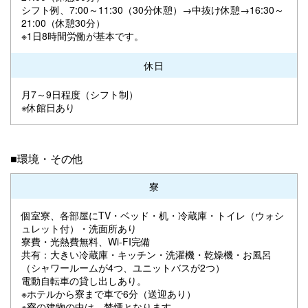
シフト例、7:00～11:30（30分休憩）→中抜け休憩→16:30～
21:00（休憩30分）
※1日8時間労働が基本です。
休日
月7～9日程度（シフト制）
※休館日あり
■環境・その他
寮
個室寮、各部屋にTV・ベッド・机・冷蔵庫・トイレ（ウォシ
ュレット付）・洗面所あり
寮費・光熱費無料、Wi-FI完備
共有：大きい冷蔵庫・キッチン・洗濯機・乾燥機・お風呂
（シャワールームが4つ、ユニットバスが2つ）
電動自転車の貸し出しあり。
※ホテルから寮まで車で6分（送迎あり）
※寮の建物の中は、禁煙となります。