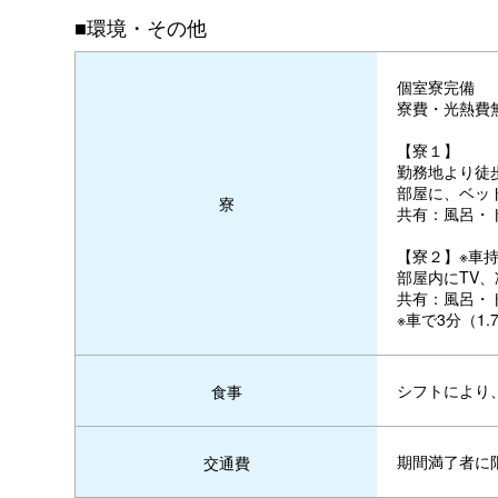
■環境・その他
個室寮完備
寮費・光熱費
【寮１】
勤務地より徒歩
部屋に、ベッド
寮
共有：風呂・
【寮２】※車
部屋内にTV、
共有：風呂・
※車で3分（1.
シフトにより
食事
期間満了者に
交通費