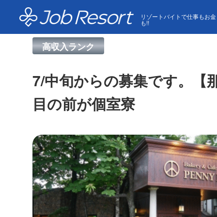
HOME
求人一覧
7/中旬からの募集です。【那須高
リゾートバイトで仕事もお金
も!!
高収入ランク
7/中旬からの募集です。
目の前が個室寮