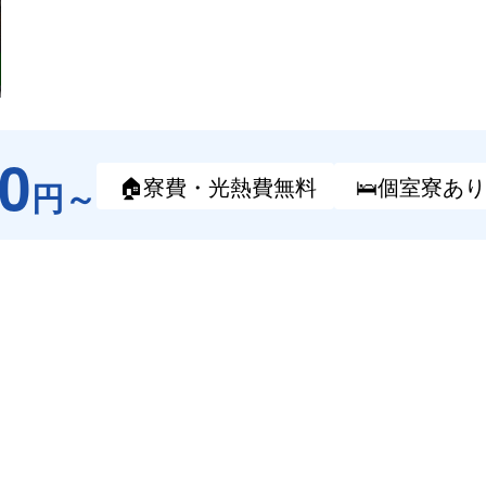
00
🏠寮費・
光熱費無料
🛌個室寮
あり
円～