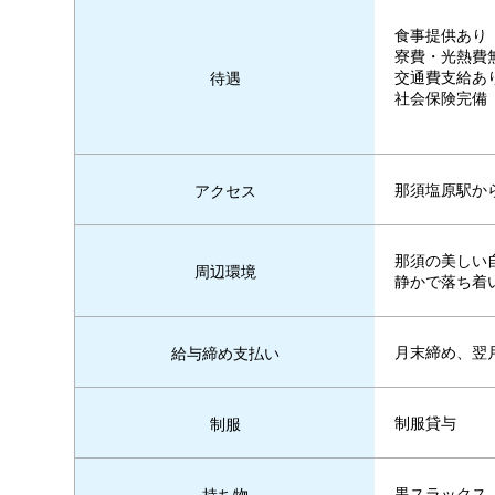
食事提供あり
寮費・光熱費
交通費支給あ
待遇
社会保険完備
那須塩原駅か
アクセス
那須の美しい
周辺環境
静かで落ち着
月末締め、翌
給与締め支払い
制服貸与
制服
黒スラックス
持ち物