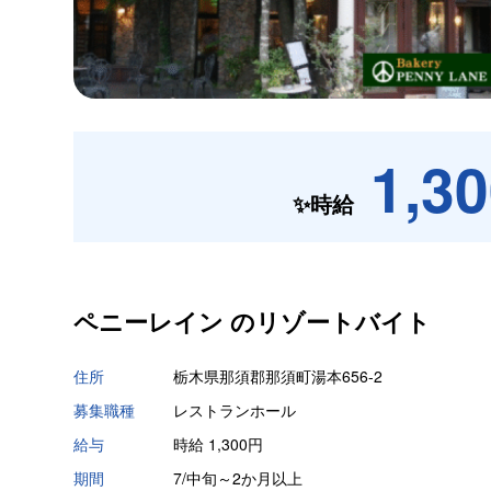
1,3
✨時給
ペニーレイン の
リゾートバイト
住所
栃木県那須郡那須町湯本656-2
募集職種
レストランホール
給与
時給 1,300円
期間
7/中旬～2か月以上