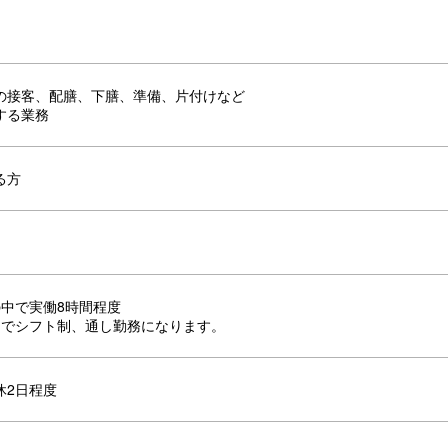
の接客、配膳、下膳、準備、片付けなど
する業務
る方
00の中で実働8時間程度
内でシフト制、通し勤務になります。
休2日程度