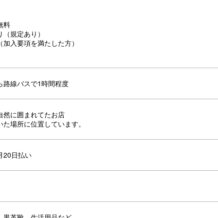
無料
り（規定あり）
（加入要項を満たした方）
ら路線バスで1時間程度
自然に囲まれてたお店
いた場所に位置しています。
月20日払い
、黒革靴、生活用品など