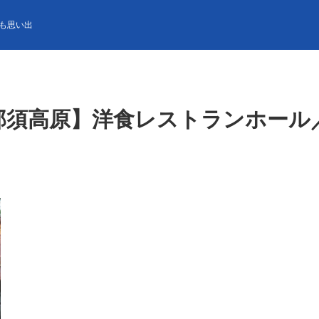
原】洋食レストランホール／絶品まかない付／勤務地目の前が個室寮
も思い出
【那須高原】洋食レストランホール