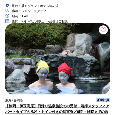
勤務：
蓼科グランドホテル滝の湯
職種：
フロントスタッフ
給与：
1,400円
期間：
9月 ～2か月以上 ※延長はご相談
派遣社員
東海 / 静岡県
【静岡・伊豆高原】日帰り温泉施設での受付・清掃スタッフ／ア
パートタイプの風呂・トイレ付きの個室寮／6時～16時までの通