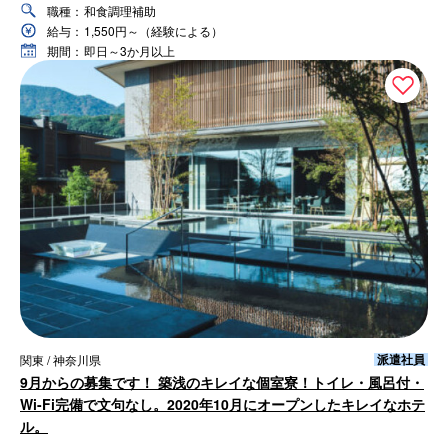
職種：
和食調理補助
給与：
1,550円～（経験による）
期間：
即日～3か月以上
派遣社員
関東 / 神奈川県
9月からの募集です！ 築浅のキレイな個室寮！トイレ・風呂付・
Wi-Fi完備で文句なし。2020年10月にオープンしたキレイなホテ
ル。