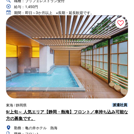
職種：
ブッフェレストラン受付
給与：
1,450円
期間：
即日～3か月以上 ※長期・延長歓迎です。
派遣社員
東海 / 静岡県
9/上旬～ 人気エリア【静岡・熱海】フロント／車持ち込み可能な
方の募集です。
勤務：
亀の井ホテル 熱海
職種：
フロント