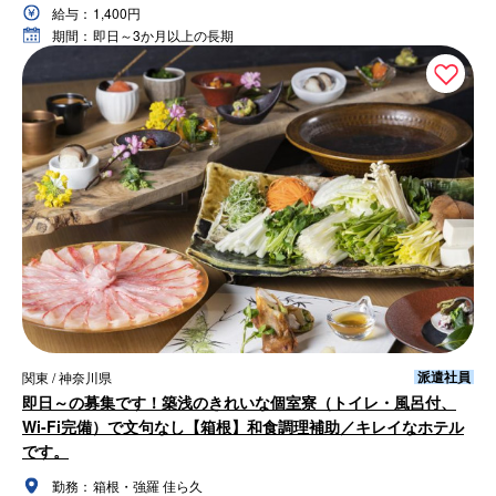
給与：
1,400円
期間：
即日～3か月以上の長期
派遣社員
関東 / 神奈川県
即日～の募集です！築浅のきれいな個室寮（トイレ・風呂付、
Wi-Fi完備）で文句なし【箱根】和食調理補助／キレイなホテル
です。
勤務：
箱根・強羅 佳ら久