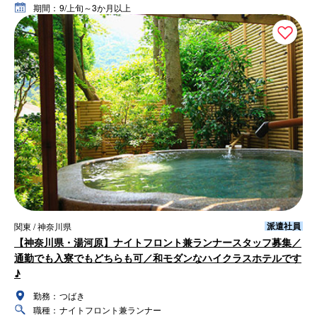
期間：
9/上旬～3か月以上
派遣社員
関東 / 神奈川県
【神奈川県・湯河原】ナイトフロント兼ランナースタッフ募集／
通勤でも入寮でもどちらも可／和モダンなハイクラスホテルです
♪
勤務：
つばき
職種：
ナイトフロント兼ランナー