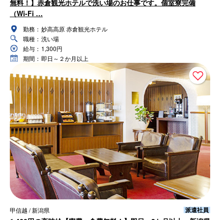
無料！】赤倉観光ホテルで洗い場のお仕事です。個室寮完備
（Wi-Fi …
勤務：
妙高高原 赤倉観光ホテル
職種：
洗い場
給与：
1,300円
期間：
即日～２か月以上
派遣社員
甲信越 / 新潟県