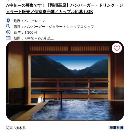
7/中旬～の募集です！【那須高原】ハンバーガー・ドリンク・ジ
ェラート販売／個室寮完備／カップル応募もOK
勤務：
ペニーレイン
職種：
ハンバーガー・ジェラートショップスタッフ
給与：
1,300円
期間：
7/中旬～2か月以上
派遣社員
関東 / 栃木県