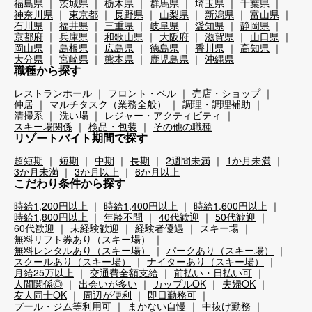
福島県
茨城県
栃木県
群馬県
埼玉県
千葉県
神奈川県
東京都
長野県
山梨県
新潟県
富山県
石川県
福井県
三重県
岐阜県
愛知県
静岡県
京都府
兵庫県
和歌山県
大阪府
滋賀県
山口県
岡山県
島根県
広島県
徳島県
香川県
高知県
大分県
宮崎県
熊本県
鹿児島県
沖縄県
職種から探す
レストランホール
フロント・ベル
売店・ショップ
仲居
マルチタスク（業務全般）
調理・調理補助
清掃系
洗い場
レジャー・アクティビティ
スキー場関係
検品・包装
その他の職種
リゾートバイト期間で探す
超短期
短期
中期
長期
2週間未満
1か月未満
3か月未満
3か月以上
6か月以上
こだわり条件から探す
時給1,200円以上
時給1,400円以上
時給1,600円以上
時給1,800円以上
年齢不問
40代歓迎
50代歓迎
60代歓迎
未経験歓迎
経験者優遇
スキー場
無料リフト券あり（スキー場）
無料レンタルあり（スキー場）
パークあり（スキー場）
スクールあり（スキー場）
ナイターあり（スキー場）
月給25万以上
交通費全額支給
前払い・日払い可
人間関係◎
出会いが多い
カップルOK
夫婦OK
友人同士OK
周辺が便利
即日勤務可
プール・ジム等利用可
まかない自慢
中抜け勤務