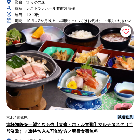
勤務：
ひらゆの森
職種：
レストランホール兼館外清掃
給与：
1,300円
期間：
10月～2か月以上 ※期間についてはお気軽にご相談ください♪
派遣社員
東北 / 青森県
津軽海峡を一望できる宿【青森・ホテル竜飛】マルチタスク（全
般業務）／車持ち込み可能な方／寮費食費無料