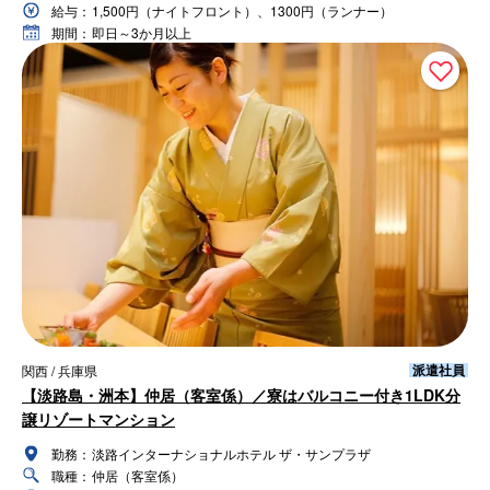
給与：
1,500円（ナイトフロント）、1300円（ランナー）
期間：
即日～3か月以上
派遣社員
関西 / 兵庫県
【淡路島・洲本】仲居（客室係）／寮はバルコニー付き1LDK分
譲リゾートマンション
勤務：
淡路インターナショナルホテル ザ・サンプラザ
職種：
仲居（客室係）