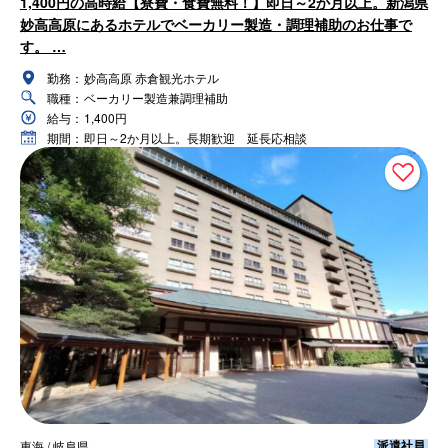
1,400円の高時給【寮費・食費無料！】即日～2か月以上。新潟県
妙高高原にあるホテルでベーカリー製造・調理補助のお仕事で
す。 …
勤務：
妙高高原 赤倉観光ホテル
職種：
ベーカリー製造兼調理補助
給与：
1,400円
期間：
即日～2か月以上。長期歓迎 延長応相談
派遣社員
東海 / 岐阜県