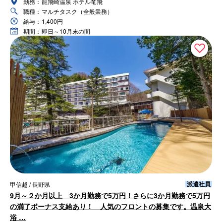
勤務：
龍飛崎温泉 ホテル竜飛
職種：
マルチタスク（全般業務）
給与：
1,400円
期間：
即日～10月末の間
派遣社員
甲信越 / 長野県
9月～２か月以上 3か月勤務で5万円！さらに3か月勤務で5万円
の満了ボーナス支給あり！ 人気のフロントの募集です。温泉大
浴 …