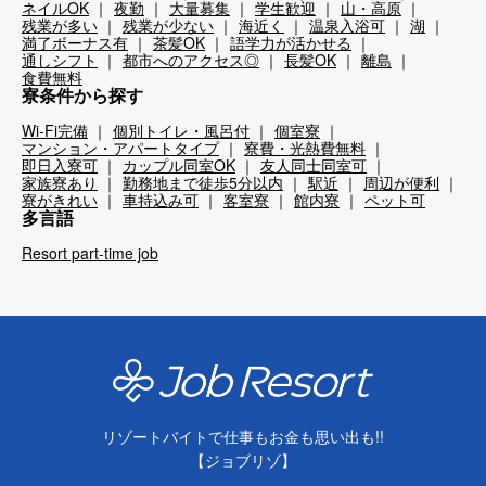
ネイルOK
夜勤
大量募集
学生歓迎
山・高原
残業が多い
残業が少ない
海近く
温泉入浴可
湖
満了ボーナス有
茶髪OK
語学力が活かせる
通しシフト
都市へのアクセス◎
長髪OK
離島
食費無料
寮条件から探す
Wi-Fi完備
個別トイレ・風呂付
個室寮
マンション・アパートタイプ
寮費・光熱費無料
即日入寮可
カップル同室OK
友人同士同室可
家族寮あり
勤務地まで徒歩5分以内
駅近
周辺が便利
寮がきれい
車持込み可
客室寮
館内寮
ペット可
多言語
Resort part-time job
リゾートバイトで仕事もお金も思い出も!!
【ジョブリゾ】