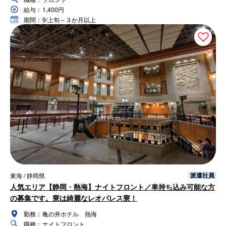
給与：
1,400円
期間：
9/上旬～３か月以上
派遣社員
東海 / 静岡県
人気エリア【静岡・熱海】ナイトフロント／車持ち込み可能な方
の募集です。寮は綺麗なレオパレス寮！
勤務：
亀の井ホテル 熱海
職種：
ナイトフロント