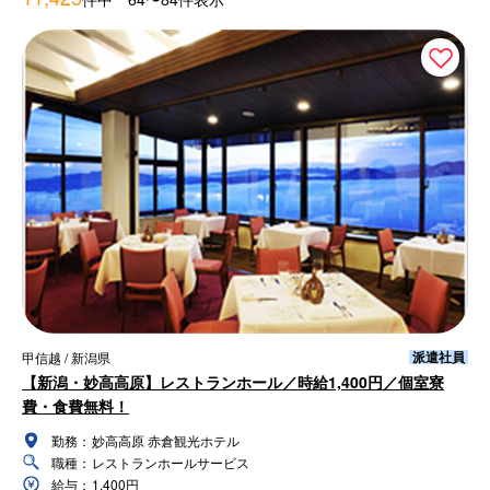
派遣社員
甲信越 / 新潟県
【新潟・妙高高原】レストランホール／時給1,400円／個室寮
費・食費無料！
勤務：
妙高高原 赤倉観光ホテル
職種：
レストランホールサービス
給与：
1,400円