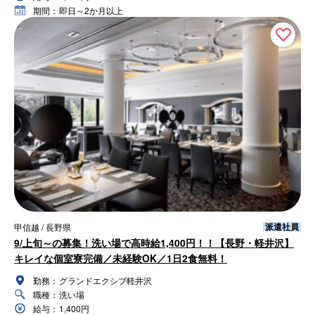
期間：
即日～2か月以上
派遣社員
甲信越 / 長野県
9/上旬～の募集！洗い場で高時給1,400円！！【長野・軽井沢】
キレイな個室寮完備／未経験OK／1日2食無料！
勤務：
グランドエクシブ軽井沢
職種：
洗い場
給与：
1,400円