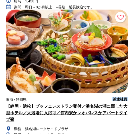
給与：
1,450円
期間：
即日～3か月以上 ※長期・延長歓迎です。
派遣社員
東海 / 静岡県
【静岡・浜松】ブッフェレストラン受付／浜名湖の湖に面した大
型ホテル／大浴場に入浴可／館内寮かレオパレスかアパートタイ
プ寮
勤務：
浜名湖レークサイドプラザ