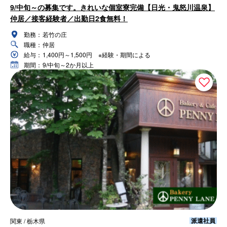
9/中旬～の募集です。きれいな個室寮完備【日光・鬼怒川温泉】
仲居／接客経験者／出勤日2食無料！
勤務：
若竹の庄
職種：
仲居
給与：
1,400円～1,500円 ※経験・期間による
期間：
9/中旬～2か月以上
派遣社員
関東 / 栃木県