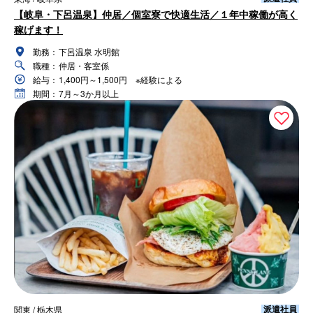
【岐阜・下呂温泉】仲居／個室寮で快適生活／１年中稼働が高く
稼げます！
勤務：
下呂温泉 水明館
職種：
仲居・客室係
給与：
1,400円～1,500円 ※経験による
期間：
7月～3か月以上
派遣社員
関東 / 栃木県