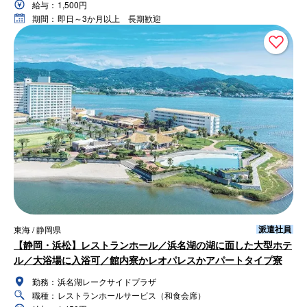
給与：
1,500円
期間：
即日～3か月以上 長期歓迎
派遣社員
東海 / 静岡県
【静岡・浜松】レストランホール／浜名湖の湖に面した大型ホテ
ル／大浴場に入浴可／館内寮かレオパレスかアパートタイプ寮
勤務：
浜名湖レークサイドプラザ
職種：
レストランホールサービス（和食会席）