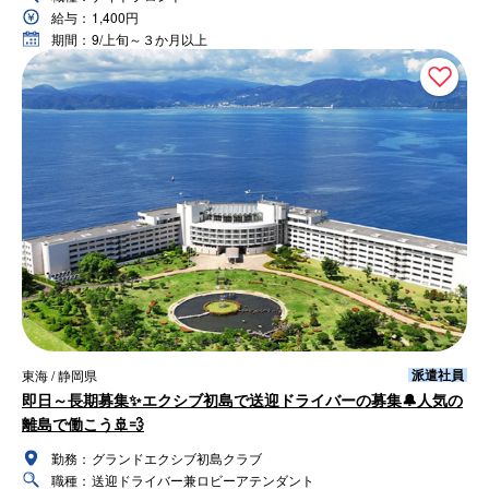
給与：
1,400円
期間：
9/上旬～３か月以上
派遣社員
東海 / 静岡県
即日～長期募集✨エクシブ初島で送迎ドライバーの募集🔔人気の
離島で働こう🚢💨
勤務：
グランドエクシブ初島クラブ
職種：
送迎ドライバー兼ロビーアテンダント