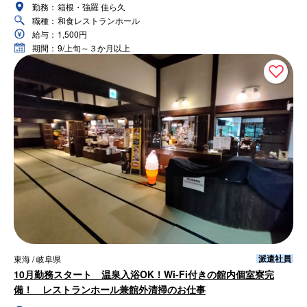
勤務：
箱根・強羅 佳ら久
職種：
和食レストランホール
給与：
1,500円
期間：
9/上旬～３か月以上
派遣社員
東海 / 岐阜県
10月勤務スタート 温泉入浴OK！Wi-Fi付きの館内個室寮完
備！ レストランホール兼館外清掃のお仕事