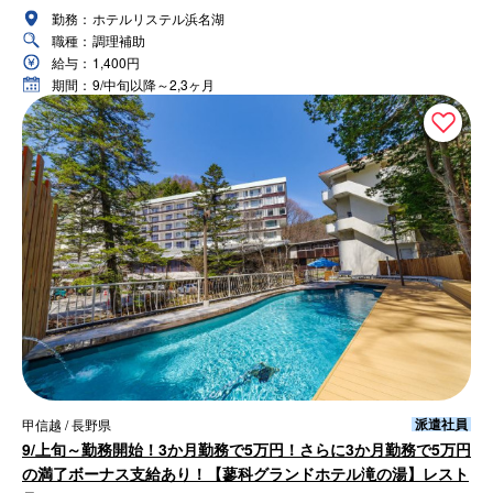
勤務：
ホテルリステル浜名湖
職種：
調理補助
給与：
1,400円
期間：
9/中旬以降～2,3ヶ月
派遣社員
甲信越 / 長野県
9/上旬～勤務開始！3か月勤務で5万円！さらに3か月勤務で5万円
の満了ボーナス支給あり！【蓼科グランドホテル滝の湯】レスト