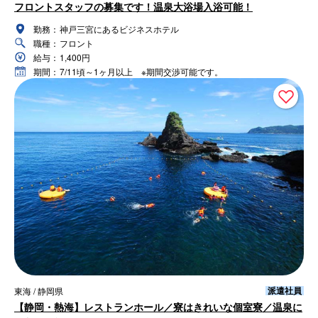
フロントスタッフの募集です！温泉大浴場入浴可能！
勤務：
神戸三宮にあるビジネスホテル
職種：
フロント
給与：
1,400円
期間：
7/11頃～1ヶ月以上 ※期間交渉可能です。
派遣社員
東海 / 静岡県
【静岡・熱海】レストランホール／寮はきれいな個室寮／温泉に