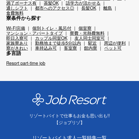
満了ボーナス有
茶髪OK
語学力が活かせる
通しシフト
都市へのアクセス◎
長髪OK
離島
食費無料
寮条件から探す
Wi-Fi完備
個別トイレ・風呂付
個室寮
マンション・アパートタイプ
寮費・光熱費無料
即日入寮可
カップル同室OK
友人同士同室可
家族寮あり
勤務地まで徒歩5分以内
駅近
周辺が便利
寮がきれい
車持込み可
客室寮
館内寮
ペット可
多言語
Resort part-time job
リゾートバイトで仕事もお金も思い出も!!
【ジョブリゾ】
リゾートバイト求人一覧
特集一覧