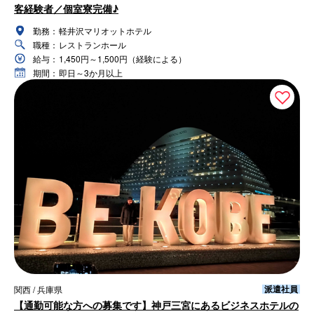
客経験者／個室寮完備♪
勤務：
軽井沢マリオットホテル
職種：
レストランホール
給与：
1,450円～1,500円（経験による）
期間：
即日～3か月以上
派遣社員
関西 / 兵庫県
【通勤可能な方への募集です】神戸三宮にあるビジネスホテルの