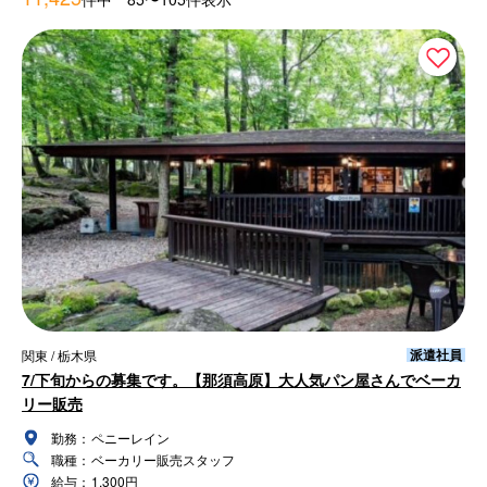
派遣社員
関東 / 栃木県
7/下旬からの募集です。【那須高原】大人気パン屋さんでベーカ
リー販売
勤務：
ペニーレイン
職種：
ベーカリー販売スタッフ
給与：
1,300円