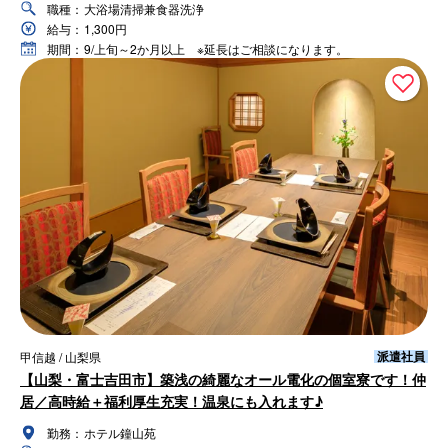
職種：
大浴場清掃兼食器洗浄
給与：
1,300円
期間：
9/上旬～2か月以上 ※延長はご相談になります。
派遣社員
甲信越 / 山梨県
【山梨・富士吉田市】築浅の綺麗なオール電化の個室寮です！仲
居／高時給＋福利厚生充実！温泉にも入れます♪
勤務：
ホテル鐘山苑