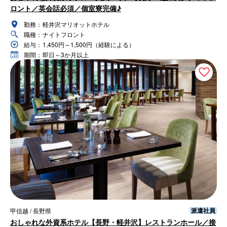
ロント／英会話必須／個室寮完備♪
勤務：
軽井沢マリオットホテル
職種：
ナイトフロント
給与：
1,450円～1,500円（経験による）
期間：
即日～3か月以上
派遣社員
甲信越 / 長野県
おしゃれな外資系ホテル【長野・軽井沢】レストランホール／接