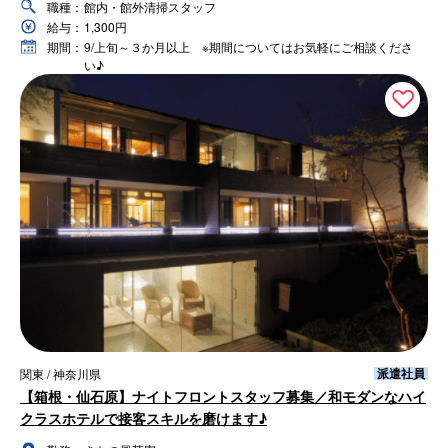
職種：
館内・館外清掃スタッフ
給与：
1,300円
期間：
9/上旬～３か月以上 ※期間についてはお気軽にご相談くださ
い♪
派遣社員
関東 / 神奈川県
【箱根・仙石原】ナイトフロントスタッフ募集／和モダンなハイ
クラスホテルで接客スキルを磨けます♪