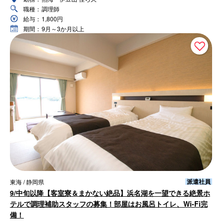
職種：
調理師
給与：
1,800円
期間：
9月～3か月以上
派遣社員
東海 / 静岡県
9/中旬以降【客室寮＆まかない絶品】浜名湖を一望できる絶景ホ
テルで調理補助スタッフの募集！部屋はお風呂トイレ、Wi-Fi完
備！