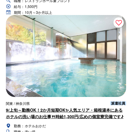
職種：
レストランホール兼フロント
給与：
1,500円
期間：
10月～3か月以上
派遣社員
関東 / 神奈川県
9/上旬～勤務OK！2か月短期OK✨人気エリア・箱根湯本にある
ホテルの洗い場のお仕事🍴時給1,300円/広めの個室寮完備です♪
勤務：
ホテルおかだ
職種：
洗い場