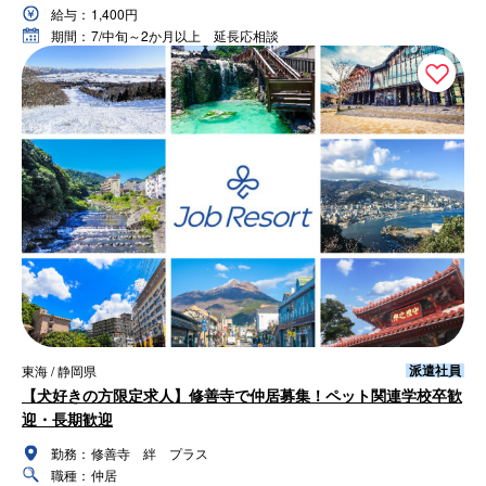
給与：
1,400円
期間：
7/中旬～2か月以上 延長応相談
派遣社員
東海 / 静岡県
【犬好きの方限定求人】修善寺で仲居募集！ペット関連学校卒歓
迎・長期歓迎
勤務：
修善寺 絆 プラス
職種：
仲居