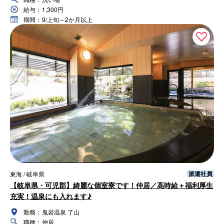
給与：
1,300円
期間：
9/上旬～2か月以上
派遣社員
東海 / 岐阜県
【岐阜県・可児郡】綺麗な個室寮です！仲居／高時給＋福利厚生
充実！温泉にも入れます♪
勤務：
鬼岩温泉 了山
職種：
仲居