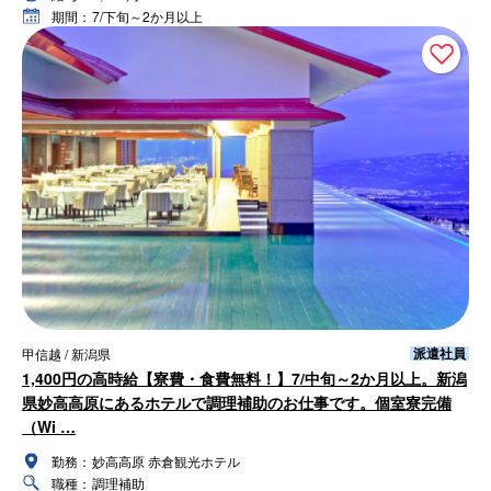
期間：
7/下旬～2か月以上
派遣社員
甲信越 / 新潟県
1,400円の高時給【寮費・食費無料！】7/中旬～2か月以上。新潟
県妙高高原にあるホテルで調理補助のお仕事です。個室寮完備
（Wi …
勤務：
妙高高原 赤倉観光ホテル
職種：
調理補助