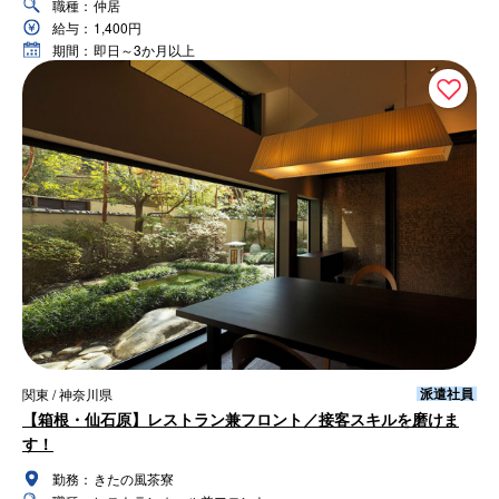
職種：
仲居
給与：
1,400円
期間：
即日～3か月以上
派遣社員
関東 / 神奈川県
【箱根・仙石原】レストラン兼フロント／接客スキルを磨けま
す！
勤務：
きたの風茶寮