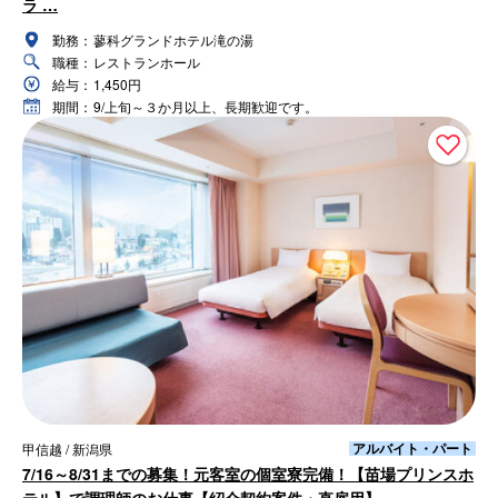
ラ …
勤務：
蓼科グランドホテル滝の湯
職種：
レストランホール
給与：
1,450円
期間：
9/上旬～３か月以上、長期歓迎です。
アルバイト・パート
甲信越 / 新潟県
7/16～8/31までの募集！元客室の個室寮完備！【苗場プリンスホ