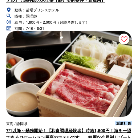
テル】で調理師のお仕事【紹介契約案件・直雇用】
勤務：
苗場プリンスホテル
職種：
調理師
給与：
1,800円～2,000円（経験考慮します）
期間：
7/16～8/31
派遣社員
東海 / 静岡県
7/1以降～勤務開始！【和食調理経験者】時給1,500円！海を一望
できるロケーション最高のホテルです。 綺麗な会員制リゾート