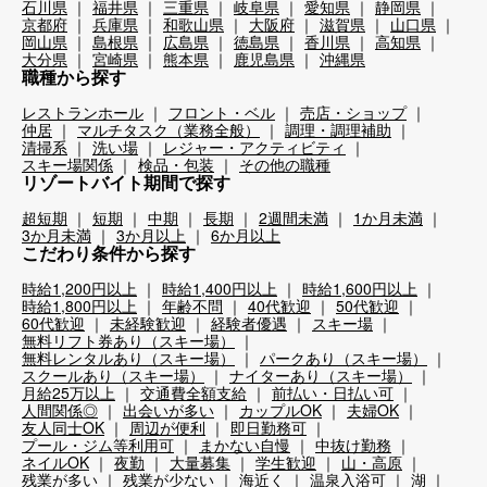
石川県
福井県
三重県
岐阜県
愛知県
静岡県
京都府
兵庫県
和歌山県
大阪府
滋賀県
山口県
岡山県
島根県
広島県
徳島県
香川県
高知県
大分県
宮崎県
熊本県
鹿児島県
沖縄県
職種から探す
レストランホール
フロント・ベル
売店・ショップ
仲居
マルチタスク（業務全般）
調理・調理補助
清掃系
洗い場
レジャー・アクティビティ
スキー場関係
検品・包装
その他の職種
リゾートバイト期間で探す
超短期
短期
中期
長期
2週間未満
1か月未満
3か月未満
3か月以上
6か月以上
こだわり条件から探す
時給1,200円以上
時給1,400円以上
時給1,600円以上
時給1,800円以上
年齢不問
40代歓迎
50代歓迎
60代歓迎
未経験歓迎
経験者優遇
スキー場
無料リフト券あり（スキー場）
無料レンタルあり（スキー場）
パークあり（スキー場）
スクールあり（スキー場）
ナイターあり（スキー場）
月給25万以上
交通費全額支給
前払い・日払い可
人間関係◎
出会いが多い
カップルOK
夫婦OK
友人同士OK
周辺が便利
即日勤務可
プール・ジム等利用可
まかない自慢
中抜け勤務
ネイルOK
夜勤
大量募集
学生歓迎
山・高原
残業が多い
残業が少ない
海近く
温泉入浴可
湖