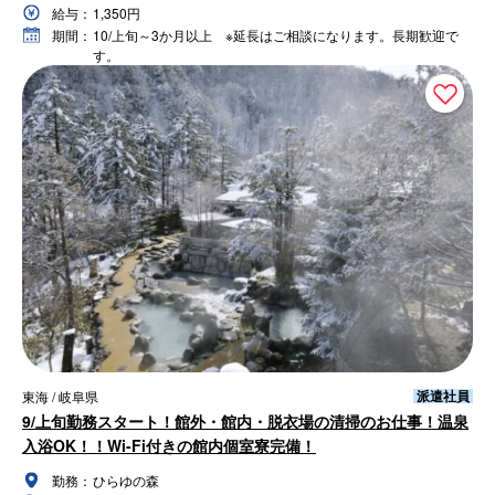
給与：
1,350円
期間：
10/上旬～3か月以上 ※延長はご相談になります。長期歓迎で
す。
派遣社員
東海 / 岐阜県
9/上旬勤務スタート！館外・館内・脱衣場の清掃のお仕事！温泉
入浴OK！！Wi-Fi付きの館内個室寮完備！
勤務：
ひらゆの森