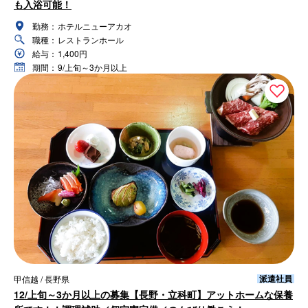
も入浴可能！
勤務：
ホテルニューアカオ
職種：
レストランホール
給与：
1,400円
期間：
9/上旬～3か月以上
派遣社員
甲信越 / 長野県
12/上旬～3か月以上の募集【長野・立科町】アットホームな保養