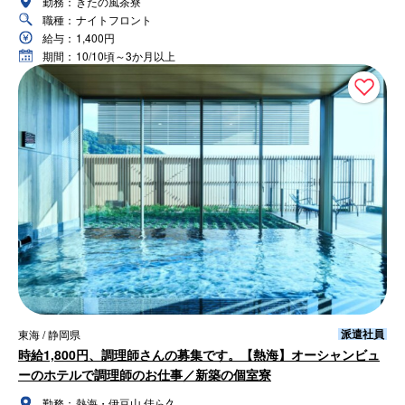
勤務：
きたの風茶寮
職種：
ナイトフロント
給与：
1,400円
期間：
10/10頃～3か月以上
派遣社員
東海 / 静岡県
時給1,800円、調理師さんの募集です。【熱海】オーシャンビュ
ーのホテルで調理師のお仕事／新築の個室寮
勤務：
熱海・伊豆山 佳ら久