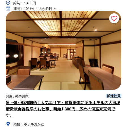
給与：
1,400円
期間：
10/上旬～３か月以上
派遣社員
関東 / 神奈川県
9/上旬～勤務開始！人気エリア・箱根湯本にあるホテルの大浴場
清掃兼食器洗浄のお仕事。時給1,300円 広めの個室寮完備で
す。
勤務：
ホテルおかだ