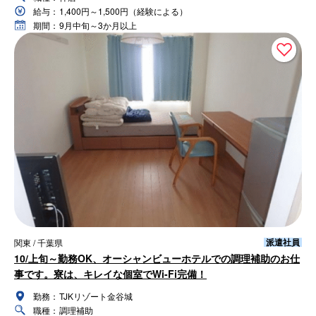
給与：
1,400円～1,500円（経験による）
期間：
9月中旬～3か月以上
派遣社員
関東 / 千葉県
10/上旬～勤務OK、オーシャンビューホテルでの調理補助のお仕
事です。寮は、キレイな個室でWi-Fi完備！
勤務：
TJKリゾート金谷城
職種：
調理補助