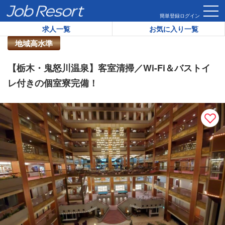
HOME
求人一覧
【栃木・鬼怒川温泉】客室清掃／Wi-Fi＆バ
簡単登録
ログイン
求人一覧
お気に入り一覧
リゾートバイト求人番号：
42466
地域高水準
【栃木・鬼怒川温泉】客室清掃／Wi-Fi＆バストイ
レ付きの個室寮完備！