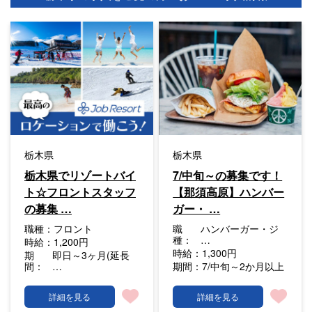
栃木県
栃木県
栃木県でリゾートバイ
7/中旬～の募集です！
ト☆フロントスタッフ
【那須高原】ハンバー
の募集 …
ガー・ …
職種：
フロント
職
ハンバーガー・ジ
種：
…
時給：
1,200円
時給：
1,300円
期
即日～3ヶ月(延長
間：
…
期間：
7/中旬～2か月以上
詳細を見る
詳細を見る