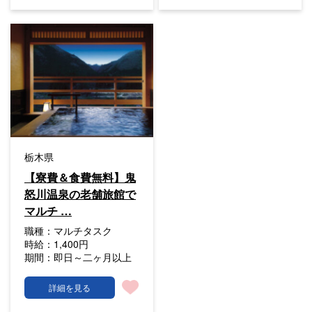
栃木県
【寮費＆食費無料】鬼
怒川温泉の老舗旅館で
マルチ …
職種：
マルチタスク
時給：
1,400円
期間：
即日～二ヶ月以上
詳細を見る