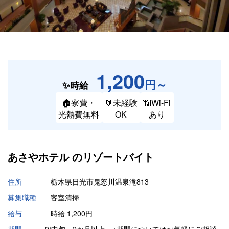
1,200
円～
✨時給
🏠寮費・
🔰未経験
📶Wi-Fi
光熱費無料
OK
あり
あさやホテル の
リゾートバイト
住所
栃木県日光市鬼怒川温泉滝813
募集職種
客室清掃
給与
時給 1,200円
期間
9/中旬～2か月以上 ※期間についてはお気軽にご相談