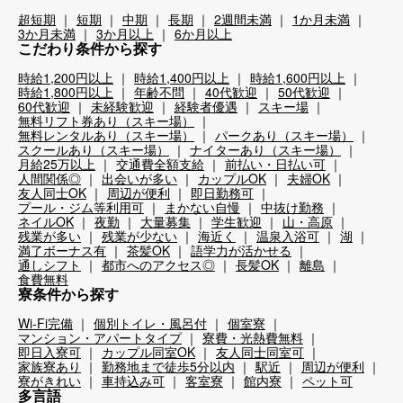
超短期
短期
中期
長期
2週間未満
1か月未満
3か月未満
3か月以上
6か月以上
こだわり条件から探す
時給1,200円以上
時給1,400円以上
時給1,600円以上
時給1,800円以上
年齢不問
40代歓迎
50代歓迎
60代歓迎
未経験歓迎
経験者優遇
スキー場
無料リフト券あり（スキー場）
無料レンタルあり（スキー場）
パークあり（スキー場）
スクールあり（スキー場）
ナイターあり（スキー場）
月給25万以上
交通費全額支給
前払い・日払い可
人間関係◎
出会いが多い
カップルOK
夫婦OK
友人同士OK
周辺が便利
即日勤務可
プール・ジム等利用可
まかない自慢
中抜け勤務
ネイルOK
夜勤
大量募集
学生歓迎
山・高原
残業が多い
残業が少ない
海近く
温泉入浴可
湖
満了ボーナス有
茶髪OK
語学力が活かせる
通しシフト
都市へのアクセス◎
長髪OK
離島
食費無料
寮条件から探す
Wi-Fi完備
個別トイレ・風呂付
個室寮
マンション・アパートタイプ
寮費・光熱費無料
即日入寮可
カップル同室OK
友人同士同室可
家族寮あり
勤務地まで徒歩5分以内
駅近
周辺が便利
寮がきれい
車持込み可
客室寮
館内寮
ペット可
多言語