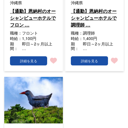
沖縄県
沖縄県
【通勤】恩納村のオー
【通勤】恩納村のオー
シャンビューホテルで
シャンビューホテルで
フロン …
調理師 …
職種：
フロント
職種：
調理師
時給：
1,100円
時給：
1,400円
期
即日～2ヶ月以上
期
即日～2ヶ月以上
間：
…
間：
…
詳細を見る
詳細を見る