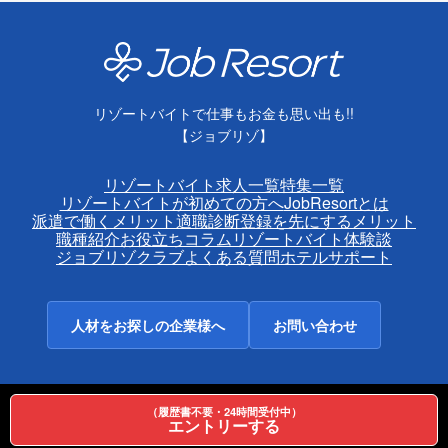
リゾートバイトで仕事もお金も思い出も!!
【ジョブリゾ】
リゾートバイト求人一覧
特集一覧
リゾートバイトが初めての方へ
JobResortとは
派遣で働くメリット
適職診断
登録を先にするメリット
職種紹介
お役立ちコラム
リゾートバイト体験談
ジョブリゾクラブ
よくある質問
ホテルサポート
人材をお探しの企業様へ
お問い合わせ
お知らせ
運営会社（トラストワイ）
利用規約
プライバシーポリシー
採用情報
ホテル一覧
エリア情報
（履歴書不要・24時間受付中）
エントリーする