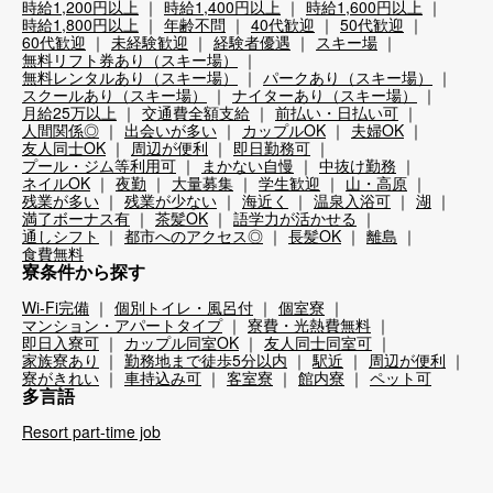
時給1,200円以上
時給1,400円以上
時給1,600円以上
時給1,800円以上
年齢不問
40代歓迎
50代歓迎
60代歓迎
未経験歓迎
経験者優遇
スキー場
無料リフト券あり（スキー場）
無料レンタルあり（スキー場）
パークあり（スキー場）
スクールあり（スキー場）
ナイターあり（スキー場）
月給25万以上
交通費全額支給
前払い・日払い可
人間関係◎
出会いが多い
カップルOK
夫婦OK
友人同士OK
周辺が便利
即日勤務可
プール・ジム等利用可
まかない自慢
中抜け勤務
ネイルOK
夜勤
大量募集
学生歓迎
山・高原
残業が多い
残業が少ない
海近く
温泉入浴可
湖
満了ボーナス有
茶髪OK
語学力が活かせる
通しシフト
都市へのアクセス◎
長髪OK
離島
食費無料
寮条件から探す
Wi-Fi完備
個別トイレ・風呂付
個室寮
マンション・アパートタイプ
寮費・光熱費無料
即日入寮可
カップル同室OK
友人同士同室可
家族寮あり
勤務地まで徒歩5分以内
駅近
周辺が便利
寮がきれい
車持込み可
客室寮
館内寮
ペット可
多言語
Resort part-time job