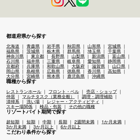
都道府県から探す
北海道
青森県
岩手県
秋田県
山形県
宮城県
福島県
茨城県
栃木県
群馬県
埼玉県
千葉県
神奈川県
東京都
長野県
山梨県
新潟県
富山県
石川県
福井県
三重県
岐阜県
愛知県
静岡県
京都府
兵庫県
和歌山県
大阪府
滋賀県
山口県
岡山県
島根県
広島県
徳島県
香川県
高知県
大分県
宮崎県
熊本県
鹿児島県
沖縄県
職種から探す
レストランホール
フロント・ベル
売店・ショップ
仲居
マルチタスク（業務全般）
調理・調理補助
清掃系
洗い場
レジャー・アクティビティ
スキー場関係
検品・包装
その他の職種
リゾートバイト期間で探す
超短期
短期
中期
長期
2週間未満
1か月未満
3か月未満
3か月以上
6か月以上
こだわり条件から探す