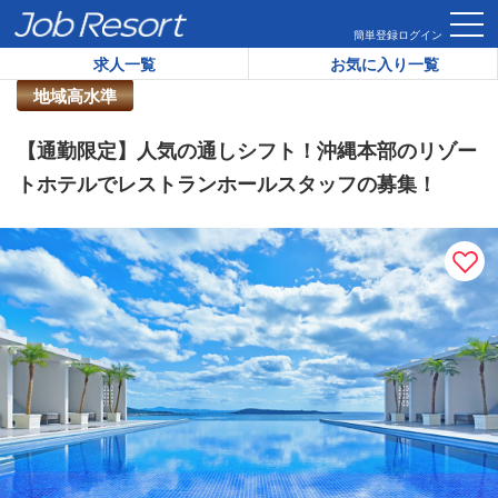
HOME
求人一覧
【通勤限定】人気の通しシフト！沖縄本部の
簡単登録
ログイン
求人一覧
お気に入り一覧
リゾートバイト求人番号：
41458
地域高水準
【通勤限定】人気の通しシフト！沖縄本部のリゾー
トホテルでレストランホールスタッフの募集！