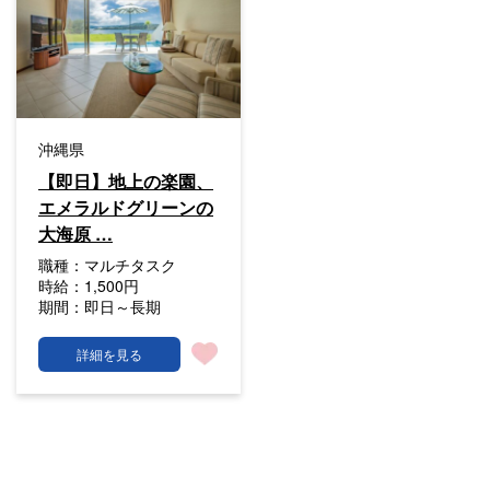
沖縄県
【即日】地上の楽園、
エメラルドグリーンの
大海原 …
職種：
マルチタスク
時給：
1,500円
期間：
即日～長期
詳細を見る