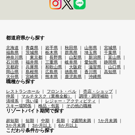
都道府県から探す
北海道
青森県
岩手県
秋田県
山形県
宮城県
福島県
茨城県
栃木県
群馬県
埼玉県
千葉県
神奈川県
東京都
長野県
山梨県
新潟県
富山県
石川県
福井県
三重県
岐阜県
愛知県
静岡県
京都府
兵庫県
和歌山県
大阪府
滋賀県
山口県
岡山県
島根県
広島県
徳島県
香川県
高知県
大分県
宮崎県
熊本県
鹿児島県
沖縄県
職種から探す
レストランホール
フロント・ベル
売店・ショップ
仲居
マルチタスク（業務全般）
調理・調理補助
清掃系
洗い場
レジャー・アクティビティ
スキー場関係
検品・包装
その他の職種
リゾートバイト期間で探す
超短期
短期
中期
長期
2週間未満
1か月未満
3か月未満
3か月以上
6か月以上
こだわり条件から探す