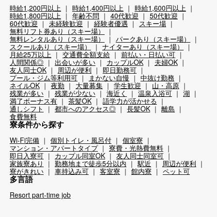
時給1,200円以上
時給1,400円以上
時給1,600円以上
時給1,800円以上
年齢不問
40代歓迎
50代歓迎
60代歓迎
未経験歓迎
経験者優遇
スキー場
無料リフト券あり（スキー場）
無料レンタルあり（スキー場）
パークあり（スキー場）
スクールあり（スキー場）
ナイターあり（スキー場）
月給25万以上
交通費全額支給
前払い・日払い可
人間関係◎
出会いが多い
カップルOK
夫婦OK
友人同士OK
周辺が便利
即日勤務可
プール・ジム等利用可
まかない自慢
中抜け勤務
ネイルOK
夜勤
大量募集
学生歓迎
山・高原
残業が多い
残業が少ない
海近く
温泉入浴可
湖
満了ボーナス有
茶髪OK
語学力が活かせる
通しシフト
都市へのアクセス◎
長髪OK
離島
食費無料
寮条件から探す
Wi-Fi完備
個別トイレ・風呂付
個室寮
マンション・アパートタイプ
寮費・光熱費無料
即日入寮可
カップル同室OK
友人同士同室可
家族寮あり
勤務地まで徒歩5分以内
駅近
周辺が便利
寮がきれい
車持込み可
客室寮
館内寮
ペット可
多言語
Resort part-time job