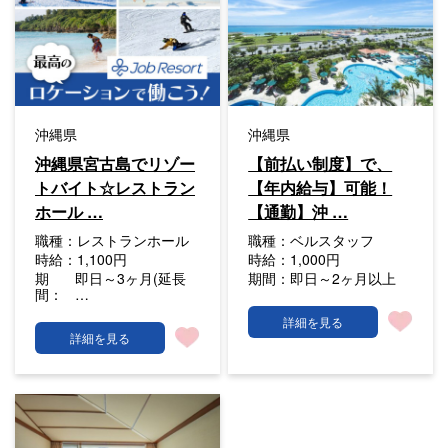
沖縄県
沖縄県
沖縄県宮古島でリゾー
【前払い制度】で、
トバイト☆レストラン
【年内給与】可能！
ホール …
【通勤】沖 …
職種：
レストランホール
職種：
ベルスタッフ
時給：
1,100円
時給：
1,000円
期
即日～3ヶ月(延長
期間：
即日～2ヶ月以上
間：
…
詳細を見る
詳細を見る