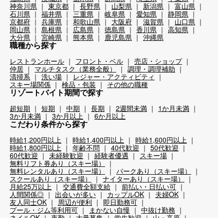
神奈川県
東京都
長野県
山梨県
新潟県
富山県
石川県
福井県
三重県
岐阜県
愛知県
静岡県
京都府
兵庫県
和歌山県
大阪府
滋賀県
山口県
岡山県
島根県
広島県
徳島県
香川県
高知県
大分県
宮崎県
熊本県
鹿児島県
沖縄県
職種から探す
レストランホール
フロント・ベル
売店・ショップ
仲居
マルチタスク（業務全般）
調理・調理補助
清掃系
洗い場
レジャー・アクティビティ
スキー場関係
検品・包装
その他の職種
リゾートバイト期間で探す
超短期
短期
中期
長期
2週間未満
1か月未満
3か月未満
3か月以上
6か月以上
こだわり条件から探す
時給1,200円以上
時給1,400円以上
時給1,600円以上
時給1,800円以上
年齢不問
40代歓迎
50代歓迎
60代歓迎
未経験歓迎
経験者優遇
スキー場
無料リフト券あり（スキー場）
無料レンタルあり（スキー場）
パークあり（スキー場）
スクールあり（スキー場）
ナイターあり（スキー場）
月給25万以上
交通費全額支給
前払い・日払い可
人間関係◎
出会いが多い
カップルOK
夫婦OK
友人同士OK
周辺が便利
即日勤務可
プール・ジム等利用可
まかない自慢
中抜け勤務
ネイルOK
夜勤
大量募集
学生歓迎
山・高原