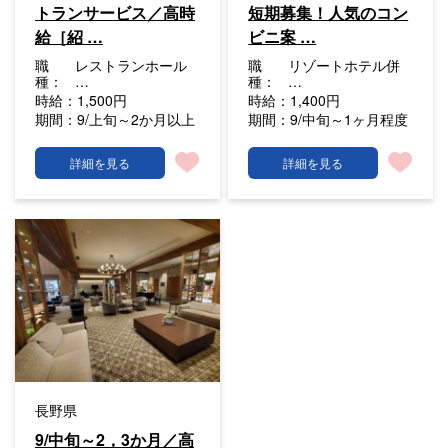
トランサービス／高時
短期募集！人気のコン
給［紹 …
ビニ案 …
職
レストランホール
職
リゾートホテル併
種：
…
種：
…
時給：
1,500円
時給：
1,400円
期間：
9/上旬～2か月以上
期間：
9/中旬～1ヶ月程度
詳細を見る
詳細を見る
長野県
9/中旬～2，3か月／高