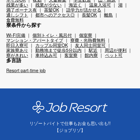
残業が多い
残業が少ない
海近く
温泉入浴可
湖
満了ボーナス有
茶髪OK
語学力が活かせる
通しシフト
都市へのアクセス◎
長髪OK
離島
食費無料
寮条件から探す
Wi-Fi完備
個別トイレ・風呂付
個室寮
マンション・アパートタイプ
寮費・光熱費無料
即日入寮可
カップル同室OK
友人同士同室可
家族寮あり
勤務地まで徒歩5分以内
駅近
周辺が便利
寮がきれい
車持込み可
客室寮
館内寮
ペット可
多言語
Resort part-time job
リゾートバイトで仕事もお金も思い出も!!
【ジョブリゾ】