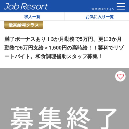
HOME
求人一覧
満了ボーナスあり！3か月勤務で5万円、更に
簡単登録
ログイン
求人一覧
お気に入り一覧
リゾートバイト求人番号：
39477
最高給与クラス
満了ボーナスあり！3か月勤務で5万円、更に3か月
勤務で5万円支給＞1,500円の高時給！！蓼科でリゾ
ートバイト。和食調理補助スタッフ募集！