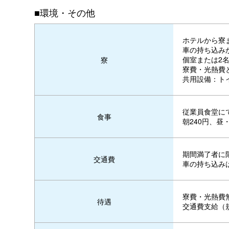
■環境・その他
ホテルから寮ま
車の持ち込み
個室または2
寮
寮費・光熱費と
共用設備：ト
従業員食堂に
食事
朝240円、昼
期間満了者に限
交通費
車の持ち込み
寮費・光熱費
待遇
交通費支給（