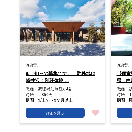
長野県
長野県
9/上旬～の募集です。 勤務地は
【個室
軽井沢！別荘体験 …
県、白
職種：
調理補助兼洗い場
職種：
時給：
1,350円
時給：
1
期間：
9/上旬～3か月以上
期間：
詳細を見る