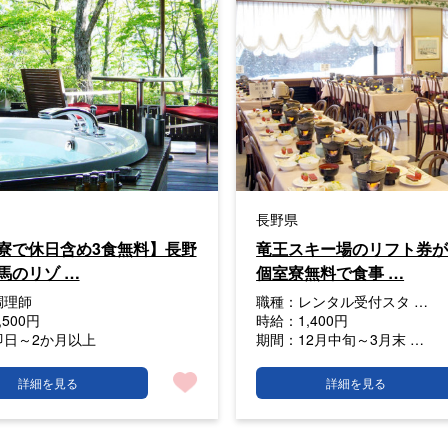
長野県
寮で休日含め3食無料】長野
竜王スキー場のリフト券
馬のリゾ …
個室寮無料で食事 …
調理師
職種：
レンタル受付スタ …
,500円
時給：
1,400円
即日～2か月以上
期間：
12月中旬～3月末 …
詳細を見る
詳細を見る