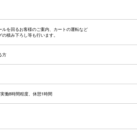
ールを回るお客様のご案内、カートの運転など
グの積み下ろし等も行います。
る方
00の実働8時間程度、休憩1時間