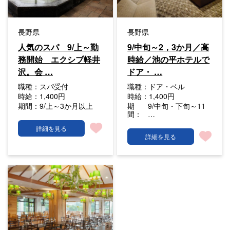
長野県
長野県
人気のスパ 9/上～勤
9/中旬～2，3か月／高
務開始 エクシブ軽井
時給／池の平ホテルで
沢。会 …
ドア・ …
職種：
スパ受付
職種：
ドア・ベル
時給：
1,400円
時給：
1,400円
期間：
9/上～3か月以上
期
9/中旬・下旬～11
間：
…
詳細を見る
詳細を見る