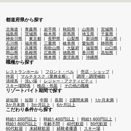
都道府県から探す
北海道
青森県
岩手県
秋田県
山形県
宮城県
福島県
茨城県
栃木県
群馬県
埼玉県
千葉県
神奈川県
東京都
長野県
山梨県
新潟県
富山県
石川県
福井県
三重県
岐阜県
愛知県
静岡県
京都府
兵庫県
和歌山県
大阪府
滋賀県
山口県
岡山県
島根県
広島県
徳島県
香川県
高知県
大分県
宮崎県
熊本県
鹿児島県
沖縄県
職種から探す
レストランホール
フロント・ベル
売店・ショップ
仲居
マルチタスク（業務全般）
調理・調理補助
清掃系
洗い場
レジャー・アクティビティ
スキー場関係
検品・包装
その他の職種
リゾートバイト期間で探す
超短期
短期
中期
長期
2週間未満
1か月未満
3か月未満
3か月以上
6か月以上
こだわり条件から探す
時給1,200円以上
時給1,400円以上
時給1,600円以上
時給1,800円以上
年齢不問
40代歓迎
50代歓迎
60代歓迎
未経験歓迎
経験者優遇
スキー場