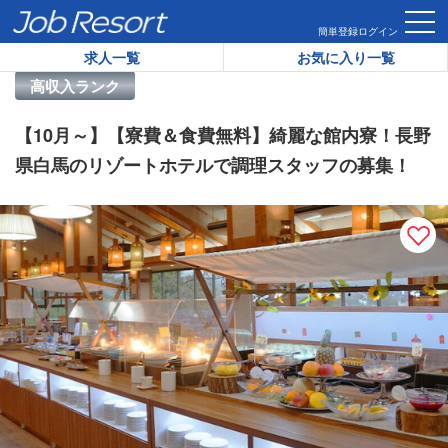
HOME
求人一覧
【10月～】【寮費＆食費無料】綺麗な館内
簡単登録
ログイン
求人一覧
お気に入り一覧
リゾートバイト求人番号：
40853
高収入ランク
【10月～】【寮費＆食費無料】綺麗な館内寮！長野
県白馬のリゾートホテルで調理スタッフの募集！