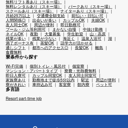
無料リフト券あり（スキー場）
無料レンタルあり（スキー場）
パークあり（スキー場）
スクールあり（スキー場）
ナイターあり（スキー場）
月給25万以上
交通費全額支給
前払い・日払い可
人間関係◎
出会いが多い
カップルOK
夫婦OK
友人同士OK
周辺が便利
即日勤務可
プール・ジム等利用可
まかない自慢
中抜け勤務
ネイルOK
夜勤
大量募集
学生歓迎
山・高原
残業が多い
残業が少ない
海近く
温泉入浴可
湖
満了ボーナス有
茶髪OK
語学力が活かせる
通しシフト
都市へのアクセス◎
長髪OK
離島
食費無料
寮条件から探す
Wi-Fi完備
個別トイレ・風呂付
個室寮
マンション・アパートタイプ
寮費・光熱費無料
即日入寮可
カップル同室OK
友人同士同室可
家族寮あり
勤務地まで徒歩5分以内
駅近
周辺が便利
寮がきれい
車持込み可
客室寮
館内寮
ペット可
多言語
Resort part-time job