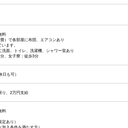
無料
6畳）で各部屋に布団、エアコンあり
しています。
に洗面、トイレ、洗濯機、シャワー室あり
2分、女子寮：徒歩3分
（休日も可）
限り、2万円支給
無料
規定あり）
（加入条件を満たす方）