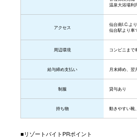
温泉大浴場利
仙台南I.C.よ
アクセス
仙台駅より車
コンビニまで
周辺環境
月末締め、翌
給与締め支払い
貸与あり
制服
動きやすい靴
持ち物
■リゾートバイトPRポイント