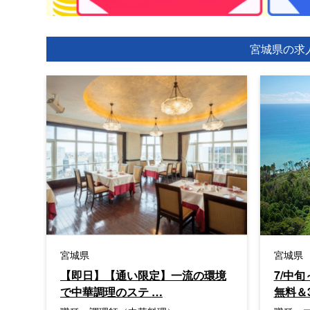
宮城県の求
宮城県
宮城県
【即日】【通い限定】一流の環境
7/中
で中華調理のステ …
無料＆