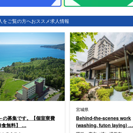
人をご覧の方へ
おススメ求人情報
宮城県
旬～の募集です。【個室寮費
Behind-the-scenes work
3食無料】 …
(washing, futon laying) 