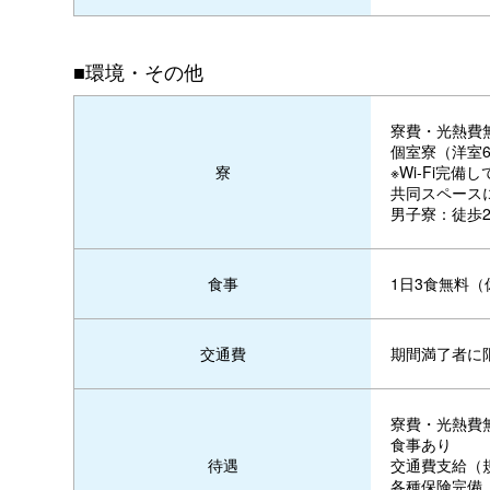
■環境・その他
寮費・光熱費
個室寮（洋室
※Wi-Fi完備
寮
共同スペース
男子寮：徒歩
1日3食無料
食事
期間満了者に
交通費
寮費・光熱費
食事あり
交通費支給（
待遇
各種保険完備