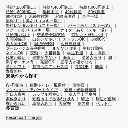
時給1,200円以上
時給1,400円以上
時給1,600円以上
時給1,800円以上
年齢不問
40代歓迎
50代歓迎
60代歓迎
未経験歓迎
経験者優遇
スキー場
無料リフト券あり（スキー場）
無料レンタルあり（スキー場）
パークあり（スキー場）
スクールあり（スキー場）
ナイターあり（スキー場）
月給25万以上
交通費全額支給
前払い・日払い可
人間関係◎
出会いが多い
カップルOK
夫婦OK
友人同士OK
周辺が便利
即日勤務可
プール・ジム等利用可
まかない自慢
中抜け勤務
ネイルOK
夜勤
大量募集
学生歓迎
山・高原
残業が多い
残業が少ない
海近く
温泉入浴可
湖
満了ボーナス有
茶髪OK
語学力が活かせる
通しシフト
都市へのアクセス◎
長髪OK
離島
食費無料
寮条件から探す
Wi-Fi完備
個別トイレ・風呂付
個室寮
マンション・アパートタイプ
寮費・光熱費無料
即日入寮可
カップル同室OK
友人同士同室可
家族寮あり
勤務地まで徒歩5分以内
駅近
周辺が便利
寮がきれい
車持込み可
客室寮
館内寮
ペット可
多言語
Resort part-time job