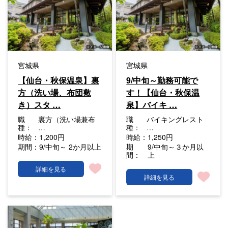
宮城県
宮城県
【仙台・秋保温泉】裏
9/中旬～勤務可能で
方（洗い場、布団敷
す！【仙台・秋保温
き）スタ …
泉】バイキ …
職
裏方（洗い場兼布
職
バイキングレスト
種：
…
種：
…
時給：
1,200円
時給：
1,250円
期間：
9/中旬～ 2か月以上
期
9/中旬～３か月以
間：
上
詳細を見る
詳細を見る