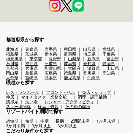
都道府県から探す
北海道
青森県
岩手県
秋田県
山形県
宮城県
福島県
茨城県
栃木県
群馬県
埼玉県
千葉県
神奈川県
東京都
長野県
山梨県
新潟県
富山県
石川県
福井県
三重県
岐阜県
愛知県
静岡県
京都府
兵庫県
和歌山県
大阪府
滋賀県
山口県
岡山県
島根県
広島県
徳島県
香川県
高知県
大分県
宮崎県
熊本県
鹿児島県
沖縄県
職種から探す
レストランホール
フロント・ベル
売店・ショップ
仲居
マルチタスク（業務全般）
調理・調理補助
清掃系
洗い場
レジャー・アクティビティ
スキー場関係
検品・包装
その他の職種
リゾートバイト期間で探す
超短期
短期
中期
長期
2週間未満
1か月未満
3か月未満
3か月以上
6か月以上
こだわり条件から探す