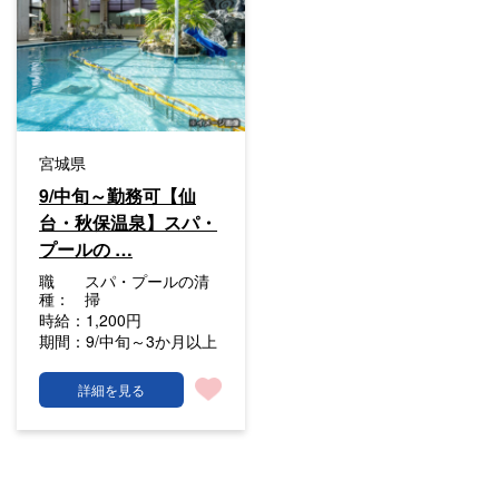
宮城県
9/中旬～勤務可【仙
台・秋保温泉】スパ・
プールの …
職
スパ・プールの清
種：
掃
時給：
1,200円
期間：
9/中旬～3か月以上
詳細を見る