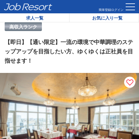
HOME
求人一覧
【即日】【通い限定】一流の環境で中華調理
簡単登録
ログイン
求人一覧
お気に入り一覧
リゾートバイト求人番号：
32172
高収入ランク
【即日】【通い限定】一流の環境で中華調理のステ
ップアップを目指したい方、ゆくゆくは正社員を目
指せます！