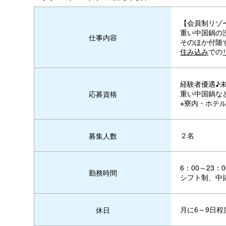
【会員制リゾ
重い中国鍋の
仕事内容
そのほか付随
住み込み
での
経験者優遇♪
重い中国鍋な
応募資格
※寮内・ホテ
２名
募集人数
6：00～23
勤務時間
シフト制、中
月に6～9日程
休日