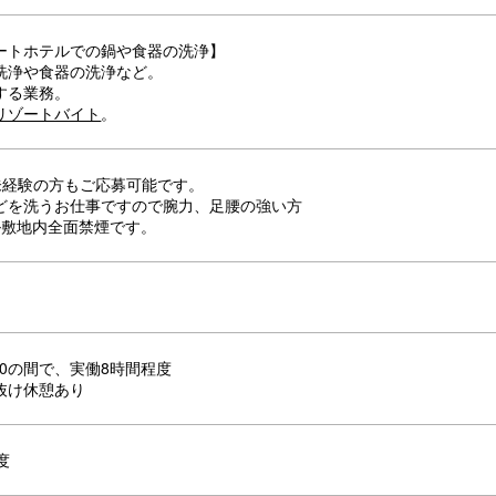
ートホテルでの鍋や食器の洗浄】
洗浄や食器の洗浄など。
する業務。
リゾートバイト
。
未経験の方もご応募可能です。
どを洗うお仕事ですので腕力、足腰の強い方
ル敷地内全面禁煙です。
：00の間で、実働8時間程度
抜け休憩あり
度