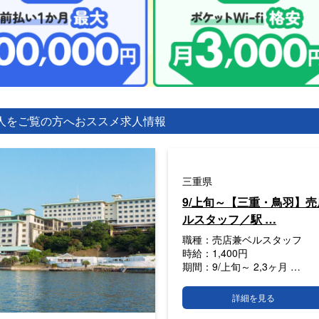
人をご覧の方へ
おススメ求人情報
三重県
9/上旬～【三重・鳥羽】売店
ルスタッフ／駅 …
職種：
売店兼ベルスタッフ
時給：
1,400円
期間：
9/上旬～ 2,3ヶ月 …
詳細を見る