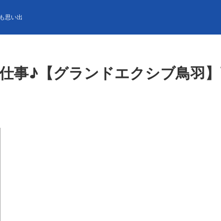
グランドエクシブ鳥羽】高時給1,400円/キレイな個室寮でのご案内です
も思い出
仕事♪【グランドエクシブ鳥羽】高時