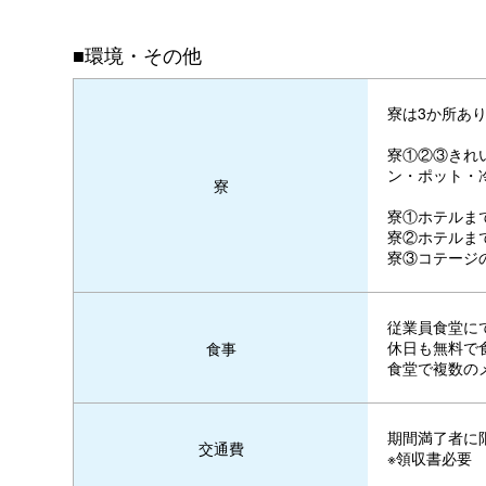
■環境・その他
寮は3か所あり
寮①②③きれ
ン・ポット・
寮
寮①ホテルま
寮②ホテルま
寮③コテージ
従業員食堂に
休日も無料で
食事
食堂で複数の
期間満了者に
交通費
※領収書必要