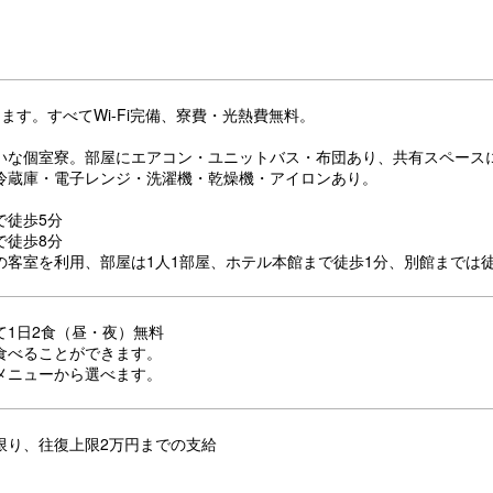
ます。すべてWi-Fi完備、寮費・光熱費無料。
いな個室寮。部屋にエアコン・ユニットバス・布団あり、共有スペース
冷蔵庫・電子レンジ・洗濯機・乾燥機・アイロンあり。
で徒歩5分
で徒歩8分
の客室を利用、部屋は1人1部屋、ホテル本館まで徒歩1分、別館までは徒
て1日2食（昼・夜）無料
食べることができます。
メニューから選べます。
限り、往復上限2万円までの支給