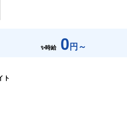
0
円～
✨時給
イト