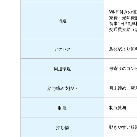
Wi-Fi付きの
寮費・光熱費
待遇
食事1日2食無
交通費支給（
鳥羽駅より無
アクセス
最寄りのコン
周辺環境
月末締め、翌
給与締め支払い
制服貸与
制服
動きやすい服
持ち物