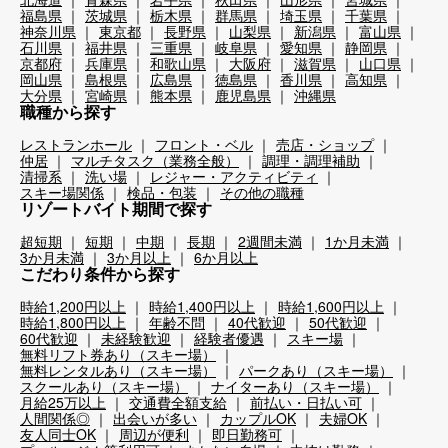
福島県
茨城県
栃木県
群馬県
埼玉県
千葉県
神奈川県
東京都
長野県
山梨県
新潟県
富山県
石川県
福井県
三重県
岐阜県
愛知県
静岡県
京都府
兵庫県
和歌山県
大阪府
滋賀県
山口県
岡山県
島根県
広島県
徳島県
香川県
高知県
大分県
宮崎県
熊本県
鹿児島県
沖縄県
職種から探す
レストランホール
フロント・ベル
売店・ショップ
仲居
マルチタスク（業務全般）
調理・調理補助
清掃系
洗い場
レジャー・アクティビティ
スキー場関係
検品・包装
その他の職種
リゾートバイト期間で探す
超短期
短期
中期
長期
2週間未満
1か月未満
3か月未満
3か月以上
6か月以上
こだわり条件から探す
時給1,200円以上
時給1,400円以上
時給1,600円以上
時給1,800円以上
年齢不問
40代歓迎
50代歓迎
60代歓迎
未経験歓迎
経験者優遇
スキー場
無料リフト券あり（スキー場）
無料レンタルあり（スキー場）
パークあり（スキー場）
スクールあり（スキー場）
ナイターあり（スキー場）
月給25万以上
交通費全額支給
前払い・日払い可
人間関係◎
出会いが多い
カップルOK
夫婦OK
友人同士OK
周辺が便利
即日勤務可