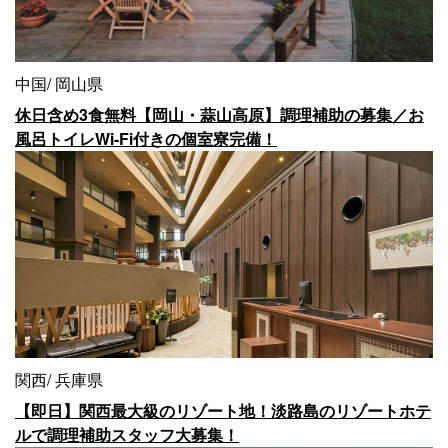
中国
岡山県
休日含め3食無料【岡山・蒜山高原】調理補助の募集／お
風呂トイレWi-Fi付きの個室寮完備！
関西
兵庫県
【即日】関西最大級のリゾート地！淡路島のリゾートホテ
ルで調理補助スタッフ大募集！