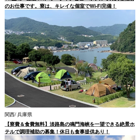
のお仕事です。寮は、キレイな個室でWi-Fi完備！
関西
兵庫県
【寮費＆食費無料】淡路島の鳴門海峡を一望できる絶景ホ
テルで調理補助の募集！休日も食事提供あり！