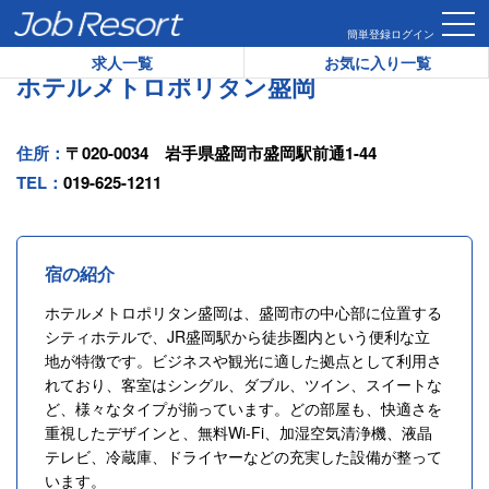
HOME
ホテル一覧
ホテルメトロポリタン盛岡
簡単登録
ログイン
求人一覧
お気に入り一覧
ホテルメトロポリタン盛岡
住所：
〒020-0034 岩手県盛岡市盛岡駅前通1-44
TEL：
019-625-1211
宿の紹介
ホテルメトロポリタン盛岡は、盛岡市の中心部に位置する
シティホテルで、JR盛岡駅から徒歩圏内という便利な立
地が特徴です。ビジネスや観光に適した拠点として利用さ
れており、客室はシングル、ダブル、ツイン、スイートな
ど、様々なタイプが揃っています。どの部屋も、快適さを
重視したデザインと、無料Wi-Fi、加湿空気清浄機、液晶
テレビ、冷蔵庫、ドライヤーなどの充実した設備が整って
います。