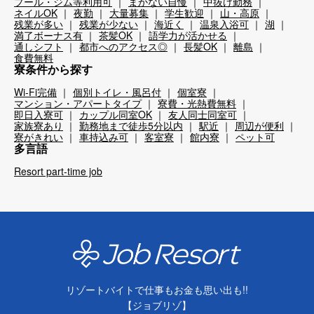
プール・ジム等利用可
まかない自慢
中抜け勤務
ネイルOK
夜勤
大量募集
学生歓迎
山・高原
残業が多い
残業が少ない
海近く
温泉入浴可
湖
満了ボーナス有
茶髪OK
語学力が活かせる
通しシフト
都市へのアクセス◎
長髪OK
離島
食費無料
寮条件から探す
Wi-Fi完備
個別トイレ・風呂付
個室寮
マンション・アパートタイプ
寮費・光熱費無料
即日入寮可
カップル同室OK
友人同士同室可
家族寮あり
勤務地まで徒歩5分以内
駅近
周辺が便利
寮がきれい
車持込み可
客室寮
館内寮
ペット可
多言語
Resort part-time job
リゾートバイトで仕事もお金も思い出も!!
【ジョブリゾ】