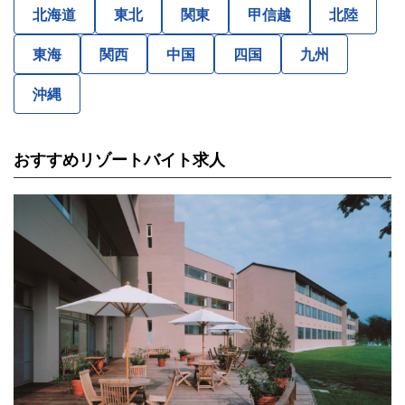
北海道
東北
関東
甲信越
北陸
東海
関西
中国
四国
九州
沖縄
おすすめリゾートバイト求人