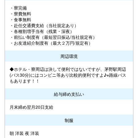
・寮完備
・寮費無料
・食事無料
・赴任交通費支給（当社規定あり）
・各種割増手当有（残業・深夜）
・前払い制度有（最短翌日振込/当社規定有）
・お友達紹介制度有（最大２万円/規定有）
周辺環境
◆ホテル・寮周辺は決して便利ではないですが、茅野駅周辺
(バス30分)にはコンビニ等あり比較的便利ですよ♪※路線バス
もあります！！
給与締め支払い
月末締め翌月20日支給
制服
朝 洋装 夜 洋装