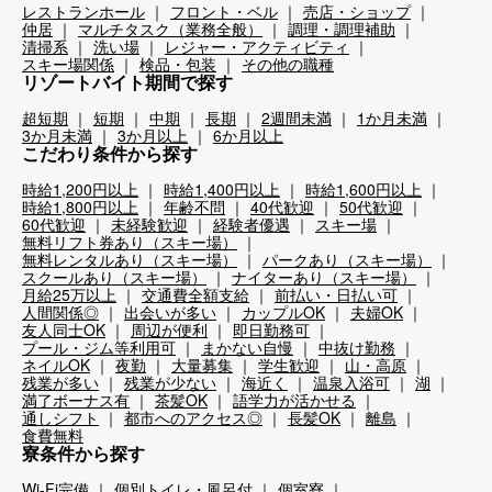
レストランホール
フロント・ベル
売店・ショップ
仲居
マルチタスク（業務全般）
調理・調理補助
清掃系
洗い場
レジャー・アクティビティ
スキー場関係
検品・包装
その他の職種
リゾートバイト期間で探す
超短期
短期
中期
長期
2週間未満
1か月未満
3か月未満
3か月以上
6か月以上
こだわり条件から探す
時給1,200円以上
時給1,400円以上
時給1,600円以上
時給1,800円以上
年齢不問
40代歓迎
50代歓迎
60代歓迎
未経験歓迎
経験者優遇
スキー場
無料リフト券あり（スキー場）
無料レンタルあり（スキー場）
パークあり（スキー場）
スクールあり（スキー場）
ナイターあり（スキー場）
月給25万以上
交通費全額支給
前払い・日払い可
人間関係◎
出会いが多い
カップルOK
夫婦OK
友人同士OK
周辺が便利
即日勤務可
プール・ジム等利用可
まかない自慢
中抜け勤務
ネイルOK
夜勤
大量募集
学生歓迎
山・高原
残業が多い
残業が少ない
海近く
温泉入浴可
湖
満了ボーナス有
茶髪OK
語学力が活かせる
通しシフト
都市へのアクセス◎
長髪OK
離島
食費無料
寮条件から探す
Wi-Fi完備
個別トイレ・風呂付
個室寮