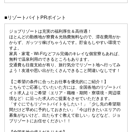
■リゾートバイトPRポイント
ジョブリゾートは充実の福利厚生＆高待遇！
ほとんどの勤務地が寮費＆光熱費無料なので、滞在費用がか
からず、ガッツリ稼げちゃうんです。貯金もしやすい環境で
すよ。
家具・家電・Wi-Fiなどフル完備のキレイな個室寮もあれば、
無料で温泉利用のできるところもあります。
交通費も往復支給が有り、旅行気分でリゾート地へ行ってみ
よう！友達や思い出がたくさんできること間違いなしです！
【ご希望の条件に合ったお仕事を優先的にご紹介！】
こちらでご応募していたいた方には、全国各地のリゾートバ
イト求人よりご希望〈エリア・職種・期間・寮環境・周辺環
境など〉に沿った求人のご提案をさせていただきます。
「すぐにでもリゾートバイトをしたい！」「少し先の希望期
間だけど早めに予約しておきたい」「今は行きたいエリアの
募集がないけど、出たらすぐ教えて欲しい」などなど、ジョ
ブリゾートにお任せください！！
【全国各地の求人があります】