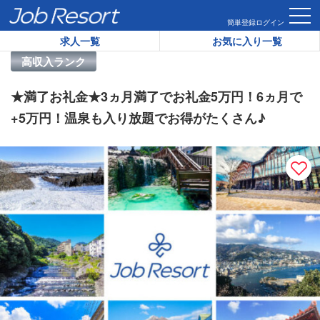
HOME
求人一覧
★満了お礼金★3ヵ月満了でお礼金5万円！6
簡単登録
ログイン
求人一覧
お気に入り一覧
リゾートバイト求人番号：
27495
高収入ランク
★満了お礼金★3ヵ月満了でお礼金5万円！6ヵ月で
+5万円！温泉も入り放題でお得がたくさん♪