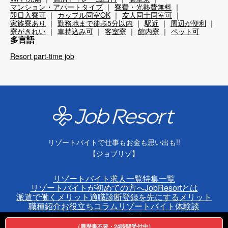
マンション・アパートタイプ
寮費・光熱費無料
即日入寮可
カップル同室OK
友人同士同室可
家族寮あり
勤務地まで徒歩5分以内
駅近
周辺が便利
寮がきれい
車持込み可
客室寮
館内寮
ペット可
多言語
Resort part-time job
リゾートバイトで仕事もお金も思い出も!!
【ジョブリゾ】
リゾートバイト求人一覧
特集一覧
リゾートバイトが初めての方へ
JobResortとは
派遣で働くメリット
適職診断
登録を先にするメリット
職種紹介
お役立ちコラム
リゾートバイト体験談
ジョブリゾクラブ
よくある質問
ホテルサポート
（履歴書不要・24時間受付中）